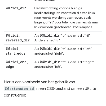
@@bidi
_
dir
De tekstrichting voor de huidige
landinstelling: 'ltr' voor talen die van links
naar rechts worden geschreven, zoals
Engels, of 'rtl' voor talen die van rechts naar
links worden geschreven, zoals Japans.
@@bidi
_
@@bidi
_
dir
Als
"ltr" is, dan is dit "rtl".
reversed
_
dir
Anders is het "ltr".
@@bidi
_
@@bidi
_
dir
Als
"ltr" is, dan is dit "left",
start
_
edge
anders is het "right".
@@bidi
_
end
_
@@bidi
_
dir
Als
"ltr" is, dan is dit "right",
edge
anders is het "left".
Hier is een voorbeeld van het gebruik van
@@extension_id
in een CSS-bestand om een URL te
construeren: