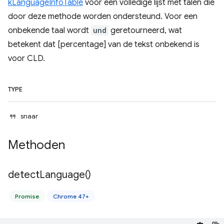
kLanguageInfoTable
voor een volledige lijst met talen die
door deze methode worden ondersteund. Voor een
onbekende taal wordt
und
geretourneerd, wat
betekent dat [percentage] van de tekst onbekend is
voor CLD.
TYPE
snaar
Methoden
detect
Language(
)
Promise
Chrome 47+