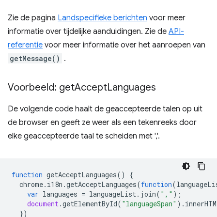
Zie de pagina
Landspecifieke berichten
voor meer
informatie over tijdelijke aanduidingen. Zie de
API-
referentie
voor meer informatie over het aanroepen van
getMessage()
.
Voorbeeld: get
Accept
Languages
De volgende code haalt de geaccepteerde talen op uit
de browser en geeft ze weer als een tekenreeks door
elke geaccepteerde taal te scheiden met ','.
function
getAcceptLanguages
()
{
chrome
.
i18n
.
getAcceptLanguages
(
function
(
languageLi
var
languages
=
languageList
.
join
(
","
);
document
.
getElementById
(
"languageSpan"
).
innerHTM
})