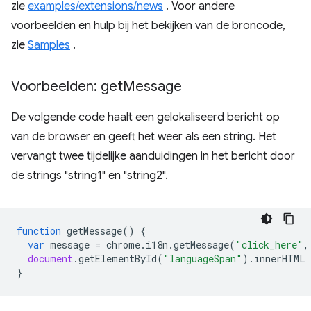
zie
examples/extensions/news
. Voor andere
voorbeelden en hulp bij het bekijken van de broncode,
zie
Samples
.
Voorbeelden: get
Message
De volgende code haalt een gelokaliseerd bericht op
van de browser en geeft het weer als een string. Het
vervangt twee tijdelijke aanduidingen in het bericht door
de strings "string1" en "string2".
function
getMessage
()
{
var
message
=
chrome
.
i18n
.
getMessage
(
"click_here"
,
document
.
getElementById
(
"languageSpan"
).
innerHTML
}