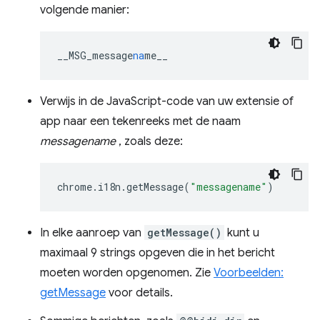
volgende manier:
__MSG_message
na
me__
Verwijs in de JavaScript-code van uw extensie of
app naar een tekenreeks met de naam
messagename
, zoals deze:
chrome
.
i18n
.
getMessage
(
"messagename"
)
In elke aanroep van
getMessage()
kunt u
maximaal 9 strings opgeven die in het bericht
moeten worden opgenomen. Zie
Voorbeelden:
getMessage
voor details.