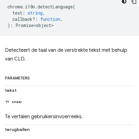
chrome
.
i18n
.
detectLanguage
(
text
:
string
,
callback?
:
function
,
)
:
Promise<object>
Detecteert de taal van de verstrekte tekst met behulp
van CLD.
PARAMETERS
tekst
snaar
Te vertalen gebruikersinvoerreeks.
terugbellen