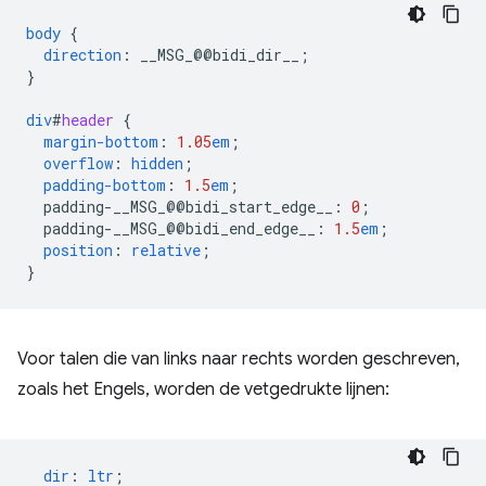
body
{
direction
:
__MSG_
@@
bidi_dir__
;
}
div
#
header
{
margin-bottom
:
1.05
em
;
overflow
:
hidden
;
padding-bottom
:
1.5
em
;
padding-__MSG_@@
bidi_start_edge__
:
0
;
padding-__MSG_@@
bidi_end_edge__
:
1.5
em
;
position
:
relative
;
}
Voor talen die van links naar rechts worden geschreven,
zoals het Engels, worden de vetgedrukte lijnen:
dir
:
ltr
;