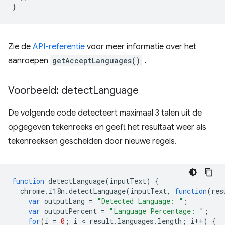
}
Zie de
API-referentie
voor meer informatie over het
aanroepen
getAcceptLanguages()
.
Voorbeeld: detect
Language
De volgende code detecteert maximaal 3 talen uit de
opgegeven tekenreeks en geeft het resultaat weer als
tekenreeksen gescheiden door nieuwe regels.
function
detectLanguage
(
inputText
)
{
chrome
.
i18n
.
detectLanguage
(
inputText
,
function
(
res
var
outputLang
=
"Detected Language: "
;
var
outputPercent
=
"Language Percentage: "
;
for
(
i
=
0
;
i
 < 
result
.
languages
.
length
;
i
++
)
{