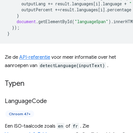
outputLang
+=
result
.
languages
[
i
].
language
+
"
outputPercent
+=
result
.
languages
[
i
].
percentage
}
document
.
getElementById
(
"languageSpan"
).
innerHTM
});
}
Zie de
API-referentie
voor meer informatie over het
aanroepen van
detectLanguage(inputText)
.
Typen
Language
Code
Chroom 47+
Een ISO-taalcode zoals
en
of
fr
. Zie