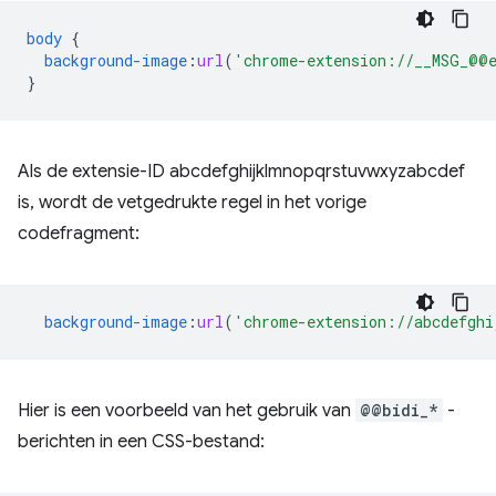
body
{
background-image
:
url
(
'chrome-extension://__MSG_@@e
}
Als de extensie-ID abcdefghijklmnopqrstuvwxyzabcdef
is, wordt de vetgedrukte regel in het vorige
codefragment:
background-image
:
url
(
'chrome-extension://abcdefghi
Hier is een voorbeeld van het gebruik van
@@bidi_*
-
berichten in een CSS-bestand: