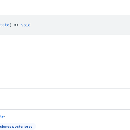
tate
) =>
void
ate
>
siones posteriores