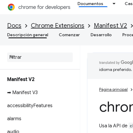
Documentos
Cas
Docs
Chrome Extensions
Manifest V2
Descripción general
Comenzar
Desarrollo
Proc
idioma preferido.
Manifest V2
Página principal
➡ Manifest V3
chro
accessibility
Features
alarms
Usa la API de
c
audio