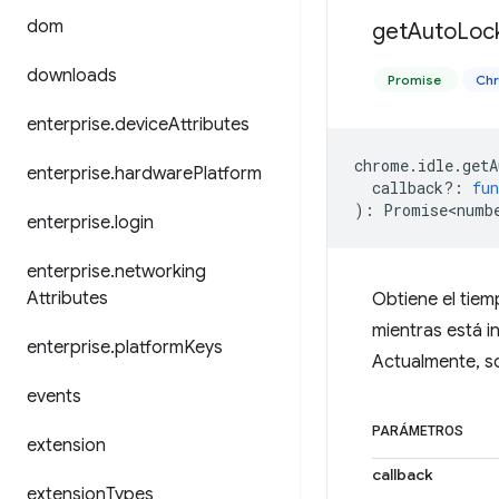
dom
get
Auto
Loc
downloads
Promise
Chr
enterprise
.
device
Attributes
chrome
.
idle
.
getA
enterprise
.
hardware
Platform
callback?
:
fun
)
:
Promise<numb
enterprise
.
login
enterprise
.
networking
Attributes
Obtiene el tie
mientras está i
enterprise
.
platform
Keys
Actualmente, s
events
PARÁMETROS
extension
callback
extension
Types