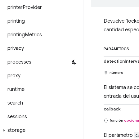
printer
Provider
printing
Devuelve "locke
cantidad especí
printing
Metrics
privacy
PARÁMETROS
detectionInterv
processes
número
proxy
El sistema se c
runtime
entrada del usu
search
callback
sessions
función
opciona
storage
El parámetro
c