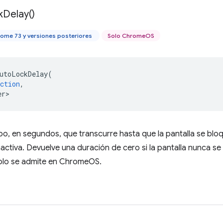
k
Delay(
)
ome 73 y versiones posteriores
Solo ChromeOS
utoLockDelay
(
ction
,
er>
mpo, en segundos, que transcurre hasta que la pantalla se b
nactiva. Devuelve una duración de cero si la pantalla nunca 
olo se admite en ChromeOS.