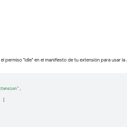
o
l permiso "idle" en el manifiesto de tu extensión para usar la 
xtension"
,
:
[