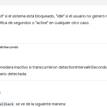
d" si el sistema está bloqueado, "idle" si el usuario no gener
fica de segundos o "active" en cualquier otro caso.
alInSeconds
onsidera inactivo si transcurrieron detectionIntervalInSecond
ario detectada.
l
allback
se ve de la siguiente manera: