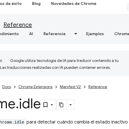
os de éxito
Blog
Novedades de Chrome
Reference
edimiento
AI
Referencia
Ejemplos
Chrome
Google utiliza tecnología de IA para traducir contenido a tu
 Las traducciones realizadas con IA pueden contener errores.
Docs
Chrome Extensions
Manifest V2
Reference
me
.
idle
hrome.idle
para detectar cuándo cambia el estado inactivo 