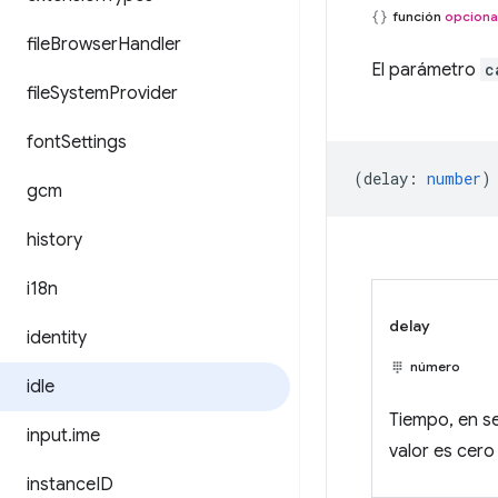
función
opciona
file
Browser
Handler
El parámetro
c
file
System
Provider
font
Settings
(
delay
:
number
)
gcm
history
i18n
delay
identity
número
idle
Tiempo, en s
input
.
ime
valor es cero
instance
ID