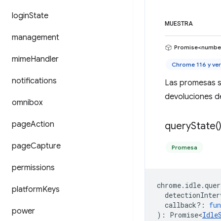
login
State
MUESTRA
management
Promise<numbe
mime
Handler
Chrome 116 y ver
notifications
Las promesas s
devoluciones d
omnibox
page
Action
query
State(
page
Capture
Promesa
permissions
chrome
.
idle
.
quer
platform
Keys
detectionInter
callback?
:
fun
power
)
:
Promise<
Idle