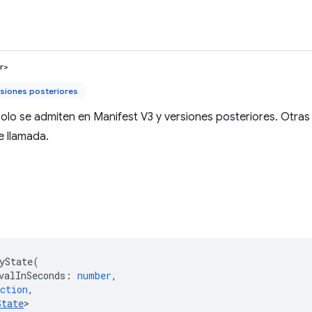
r>
siones posteriores
olo se admiten en Manifest V3 y versiones posteriores. Otra
e llamada.
)
yState
(
valInSeconds
:
number
,
ction
,
State
>