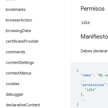
Permisos
bookmarks
browser
Action
idle
browsing
Data
Manifiest
certificate
Provider
Debes declarar e
commands
content
Settings
{
context
Menus
"name"
:
"My e
...
cookies
"permissions"
"idle"
debugger
],
...
}
declarative
Content