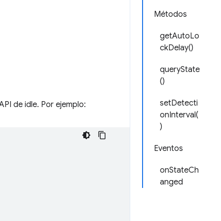
Métodos
getAutoLo
ckDelay()
queryState
()
setDetecti
API de idle. Por ejemplo:
onInterval(
)
Eventos
onStateCh
anged