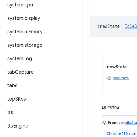
system
.
cpu
system
.
display
(
newState
:
IdleS
system
.
memory
system
.
storage
system
Log
newState
tab
Capture
IdleState
tabs
top
Sites
MUESTRA
tts
Promise<
IdleSt
tts
Engine
Chrome 116 y ver