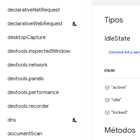
declarative
Net
Request
Tipos
declarative
Web
Request
desktop
Capture
Idle
State
devtools
.
inspected
Window
Chrome 44 y ver
devtools
.
network
ENUM
devtools
.
panels
"active"
devtools
.
performance
"idle"
devtools
.
recorder
"locked"
dns
Métodos
document
Scan