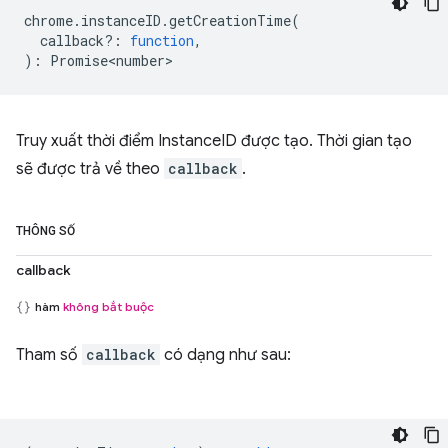
chrome
.
instanceID
.
getCreationTime
(
callback?
:
function
,
)
:
Promise<number>
Truy xuất thời điểm InstanceID được tạo. Thời gian tạo
sẽ được trả về theo
callback
.
THÔNG SỐ
callback
hàm
không bắt buộc
Tham số
callback
có dạng như sau: