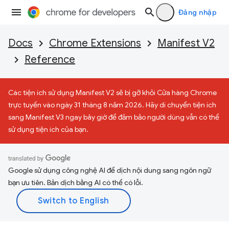
Đăng nhập
Docs
Chrome Extensions
Manifest V2
Reference
Các tiện ích sử dụng Manifest V2 sẽ bị gỡ khỏi Cửa hàng Chrome
trực tuyến vào ngày 31 tháng 8 năm 2026. Hãy di chuyển tiện ích
sang Manifest V3 ngay bây giờ để đảm bảo người dùng vẫn có thể
sử dụng tiện ích của bạn.
Google sử dụng công nghệ AI để dịch nội dung sang ngôn ngữ
bạn ưu tiên. Bản dịch bằng AI có thể có lỗi.