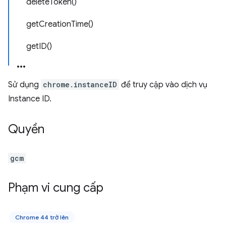
deleteToken()
getCreationTime()
getID()
Sử dụng
chrome.instanceID
để truy cập vào dịch vụ
Instance ID.
Quyền
gcm
Phạm vi cung cấp
Chrome 44 trở lên