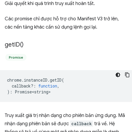
Giải quyết khi quá trình truy xuất hoàn tất.
Các promise chỉ được hỗ trợ cho Manifest V3 trở lên,
các nền tảng khác cần sử dụng lệnh gọi lại.
get
ID(
)
Promise
chrome
.
instanceID
.
getID
(
callback?
:
function
,
)
:
Promise<string>
Truy xuất giá trị nhận dạng cho phiên bản ứng dụng. Mã
nhận dạng phiên bản sẽ được
callback
trả về. Hệ