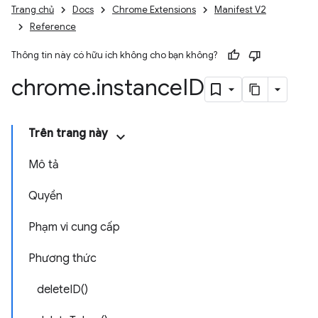
Trang chủ
Docs
Chrome Extensions
Manifest V2
Reference
Thông tin này có hữu ích không cho bạn không?
chrome
.
instance
ID
Trên trang này
Mô tả
Quyền
Phạm vi cung cấp
Phương thức
deleteID()