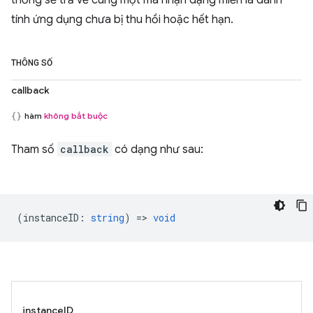
thống sẽ trả về cùng một mã nhận dạng miễn là danh
tính ứng dụng chưa bị thu hồi hoặc hết hạn.
THÔNG SỐ
callback
hàm
không bắt buộc
Tham số
callback
có dạng như sau:
(
instanceID
:
string
) =>
void
instanceID