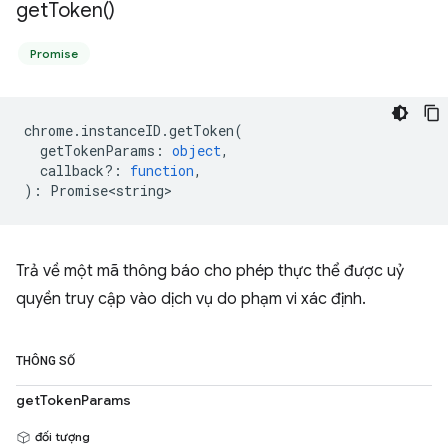
get
Token(
)
Promise
chrome
.
instanceID
.
getToken
(
getTokenParams
:
object
,
callback?
:
function
,
)
:
Promise<string>
Trả về một mã thông báo cho phép thực thể được uỷ
quyền truy cập vào dịch vụ do phạm vi xác định.
THÔNG SỐ
getTokenParams
đối tượng