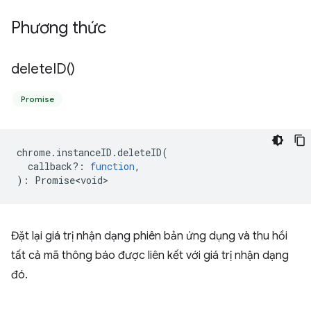
Phương thức
delete
ID(
)
Promise
chrome
.
instanceID
.
deleteID
(
callback?
:
function
,
)
:
Promise<void>
Đặt lại giá trị nhận dạng phiên bản ứng dụng và thu hồi
tất cả mã thông báo được liên kết với giá trị nhận dạng
đó.