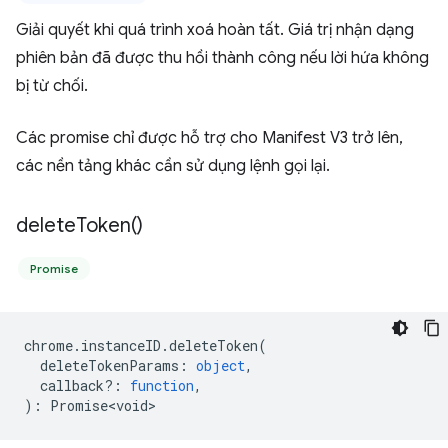
Giải quyết khi quá trình xoá hoàn tất. Giá trị nhận dạng
phiên bản đã được thu hồi thành công nếu lời hứa không
bị từ chối.
Các promise chỉ được hỗ trợ cho Manifest V3 trở lên,
các nền tảng khác cần sử dụng lệnh gọi lại.
delete
Token(
)
Promise
chrome
.
instanceID
.
deleteToken
(
deleteTokenParams
:
object
,
callback?
:
function
,
)
:
Promise<void>