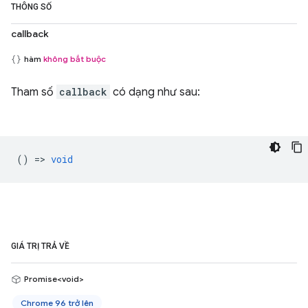
THÔNG SỐ
callback
hàm
không bắt buộc
Tham số
callback
có dạng như sau:
() =>
void
GIÁ TRỊ TRẢ VỀ
Promise<void>
Chrome 96 trở lên