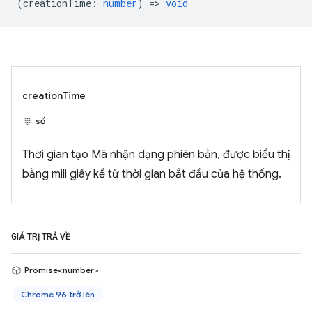
(
creationTime
:
number
) =>
void
creationTime
số
Thời gian tạo Mã nhận dạng phiên bản, được biểu thị
bằng mili giây kể từ thời gian bắt đầu của hệ thống.
GIÁ TRỊ TRẢ VỀ
Promise<number>
Chrome 96 trở lên