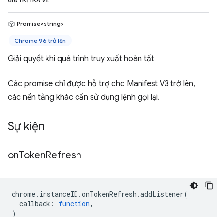
GIÁ TRỊ TRẢ VỀ
Promise<string>
Chrome 96 trở lên
Giải quyết khi quá trình truy xuất hoàn tất.
Các promise chỉ được hỗ trợ cho Manifest V3 trở lên,
các nền tảng khác cần sử dụng lệnh gọi lại.
Sự kiện
on
Token
Refresh
chrome
.
instanceID
.
onTokenRefresh
.
addListener
(
callback
:
function
,
)