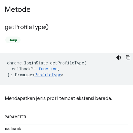
Metode
get
Profile
Type(
)
Janji
chrome
.
loginState
.
getProfileType
(
callback?
:
function
,
)
:
Promise<
ProfileType
>
Mendapatkan jenis profil tempat ekstensi berada.
PARAMETER
callback