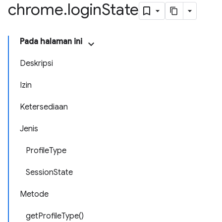
chrome
.
login
State
Pada halaman ini
Deskripsi
Izin
Ketersediaan
Jenis
ProfileType
SessionState
Metode
getProfileType()