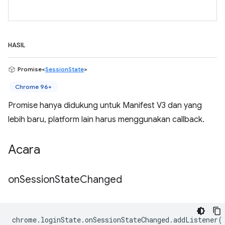
HASIL
Promise<
SessionState
>
Chrome 96+
Promise hanya didukung untuk Manifest V3 dan yang
lebih baru, platform lain harus menggunakan callback.
Acara
on
Session
State
Changed
chrome
.
loginState
.
onSessionStateChanged
.
addListener
(