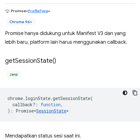
Promise<
ProfileType
>
Chrome 96+
Promise hanya didukung untuk Manifest V3 dan yang
lebih baru, platform lain harus menggunakan callback.
get
Session
State(
)
Janji
chrome
.
loginState
.
getSessionState
(
callback?
:
function
,
)
:
Promise<
SessionState
>
Mendapatkan status sesi saat ini.