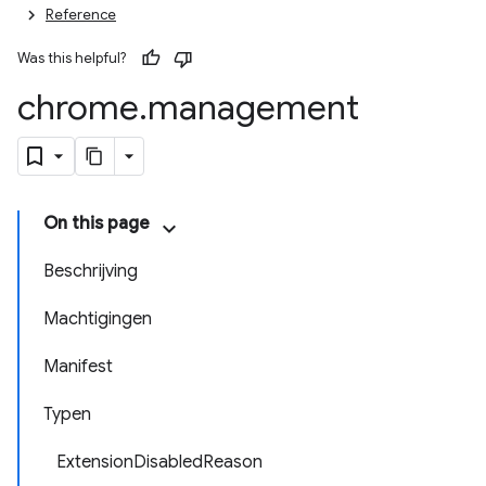
Reference
Was this helpful?
chrome
.
management
On this page
Beschrijving
Machtigingen
Manifest
Typen
ExtensionDisabledReason