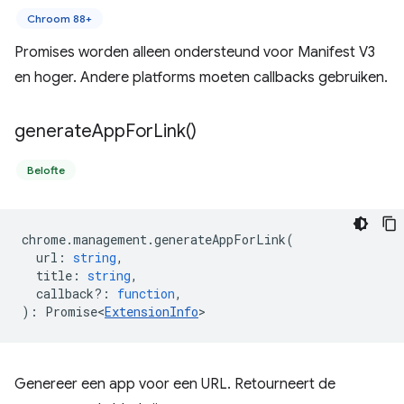
Chroom 88+
Promises worden alleen ondersteund voor Manifest V3
en hoger. Andere platforms moeten callbacks gebruiken.
generate
App
For
Link(
)
Belofte
chrome
.
management
.
generateAppForLink
(
url
:
string
,
title
:
string
,
callback?
:
function
,
)
:
Promise<
ExtensionInfo
>
Genereer een app voor een URL. Retourneert de