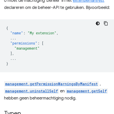
U moet de machtiging 'beheer' in het
extensiemanifest
declareren om de beheer-API te gebruiken. Bijvoorbeeld:
{
"name"
:
"My extension"
,
...
"permissions"
:
[
"management"
],
...
}
management.getPermissionWarningsByManifest
,
management.uninstallSelf
en
management.getSelf
hebben geen beheermachtiging nodig.
Typen