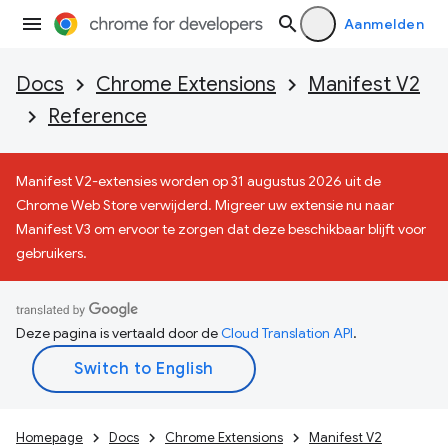
Aanmelden
Docs
Chrome Extensions
Manifest V2
Reference
Manifest V2-extensies worden op 31 augustus 2026 uit de
Chrome Web Store verwijderd. Migreer uw extensie nu naar
Manifest V3 om ervoor te zorgen dat deze beschikbaar blijft voor
gebruikers.
Deze pagina is vertaald door de
Cloud Translation API
.
Homepage
Docs
Chrome Extensions
Manifest V2