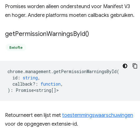
Promises worden alleen ondersteund voor Manifest V3
en hoger. Andere platforms moeten callbacks gebruiken.
get
Permission
Warnings
By
Id(
)
Belofte
chrome
.
management
.
getPermissionWarningsById
(
id
:
string
,
callback?
:
function
,
)
:
Promise<string
[]>
Retourneert een lijst met
toestemmingswaarschuwingen
voor de opgegeven extensie-id.