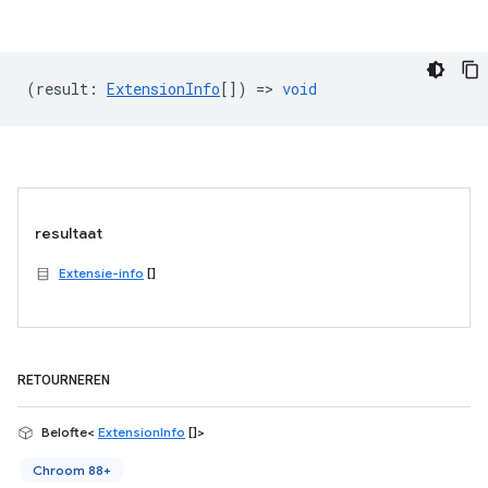
(
result
:
ExtensionInfo
[]) =>
void
resultaat
Extensie-info
[]
RETOURNEREN
Belofte<
ExtensionInfo
[]>
Chroom 88+