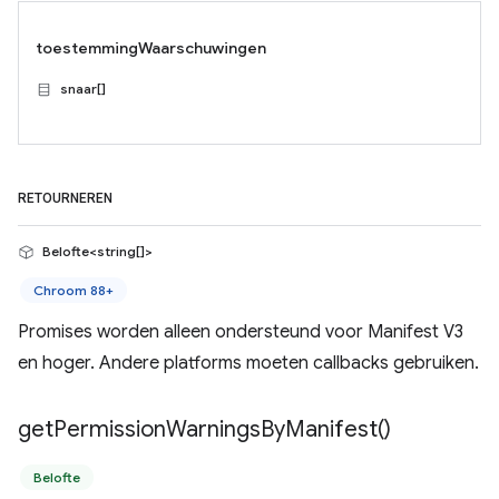
toestemmingWaarschuwingen
snaar[]
RETOURNEREN
Belofte<string[]>
Chroom 88+
Promises worden alleen ondersteund voor Manifest V3
en hoger. Andere platforms moeten callbacks gebruiken.
get
Permission
Warnings
By
Manifest(
)
Belofte