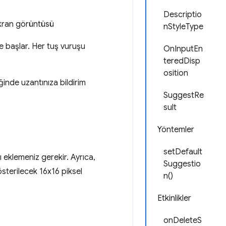
Descriptio
nStyleType
me başlar. Her tuş vuruşu
OnInputEn
teredDisp
osition
tiğinde uzantınıza bildirim
SuggestRe
sult
Yöntemler
setDefault
ı eklemeniz gerekir. Ayrıca,
Suggestio
sterilecek 16x16 piksel
n()
Etkinlikler
onDeleteS