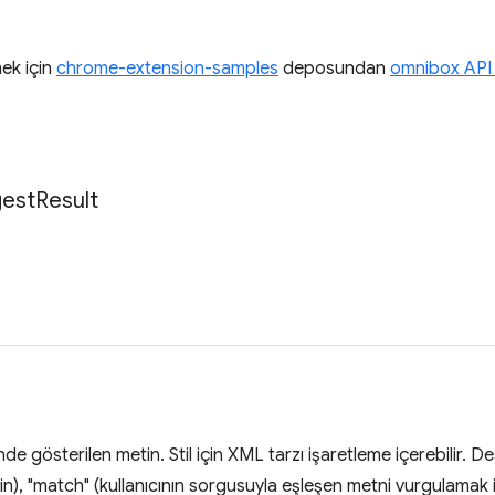
ek için
chrome-extension-samples
deposundan
omnibox API 
est
Result
inde gösterilen metin. Stil için XML tarzı işaretleme içerebilir. D
çin), "match" (kullanıcının sorgusuyla eşleşen metni vurgulamak 