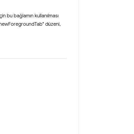
n bu bağlamın kullanılması
e "newForegroundTab" düzeni,