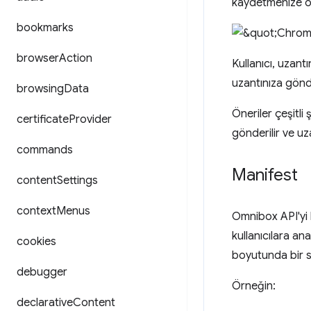
kaydetmenize ol
bookmarks
browser
Action
Kullanıcı, uzant
uzantınıza gönde
browsing
Data
Öneriler çeşitli 
certificate
Provider
gönderilir ve uza
commands
Manifest
content
Settings
context
Menus
Omnibox API'yi 
kullanıcılara a
cookies
boyutunda bir s
debugger
Örneğin:
declarative
Content