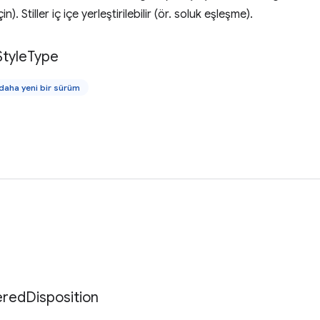
n). Stiller iç içe yerleştirilebilir (ör. soluk eşleşme).
Style
Type
aha yeni bir sürüm
ered
Disposition