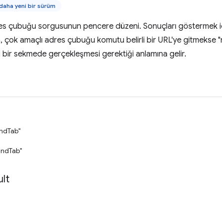
aha yeni bir sürüm
s çubuğu sorgusunun pencere düzeni. Sonuçları göstermek içi
in, çok amaçlı adres çubuğu komutu belirli bir URL'ye gitmeks
 bir sekmede gerçekleşmesi gerektiği anlamına gelir.
ndTab"
ndTab"
lt