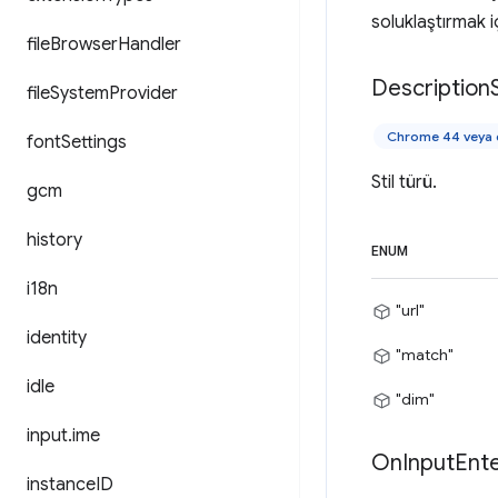
soluklaştırmak içi
file
Browser
Handler
Description
file
System
Provider
Chrome 44 veya d
font
Settings
Stil türü.
gcm
history
ENUM
i18n
"url"
identity
"match"
idle
"dim"
input
.
ime
On
Input
Ent
instance
ID