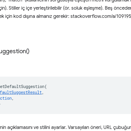
çin), "match" (kullanıcının sorgusuyla eşleşen metni vurgulamak 
çin). Stiller iç içe yerleştirilebilir (ör. soluk eşleşme). Beş önc
k için kod dışına almanız gerekir: stackoverflow.com/a/10919
uggestion(
)
etDefaultSuggestion
(
faultSuggestResult
,
ction
,
>
nin açıklamasını ve stilini ayarlar. Varsayılan öneri, URL çubuğun