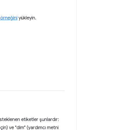
örneğini
yükleyin.
esteklenen etiketler şunlardır:
için) ve "dim" (yardımcı metni