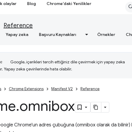
k olaylar
Blog
Chrome'daki Yenilikler
Reference
Yapay zeka
Başvuru Kaynakları
Örnekler
Ch
Google, içerikleri tercih ettiğiniz dile çevirmek için yapay zeka
ır. Yapay zeka çevirilerinde hata olabilir.
s
Chrome Extensions
Manifest V2
Reference
me
.
omnibox
ogle Chrome'un adres çubuğuna (omnibox olarak da bilinir) b