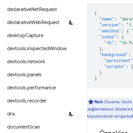
declarative
Net
Request
{
"name"
:
"Aaro
declarative
Web
Request
"version"
:
"1
"omnibox"
:
{
desktop
Capture
"icons"
:
{
"16"
:
"16-f
devtools
.
inspected
Window
},
"background"
:
"persistent"
devtools
.
network
"scripts"
:
}
devtools
.
panels
}
devtools
.
performance
devtools
.
recorder
Not:
Chrome, 16x16 p
sağlamalısınız. Böylece 
dns
boyutunda bir simge kulla
document
Scan