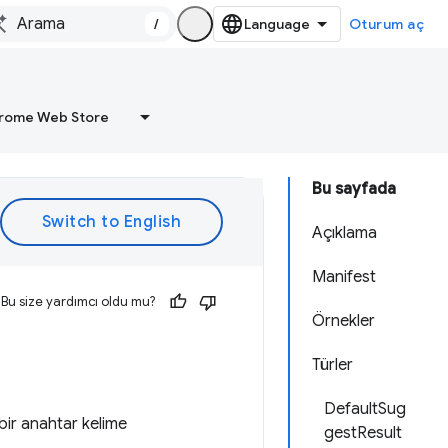
/
Oturum aç
rome Web Store
Bu sayfada
Açıklama
Manifest
Bu size yardımcı oldu mu?
Örnekler
Türler
DefaultSug
ir anahtar kelime
gestResult