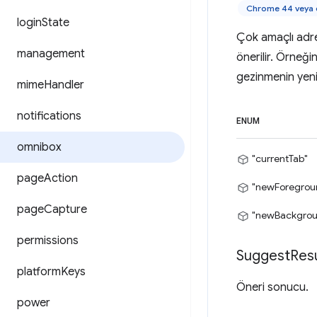
Chrome 44 veya d
login
State
Çok amaçlı adre
management
önerilir. Örneğ
gezinmenin yeni
mime
Handler
notifications
ENUM
omnibox
"currentTab"
page
Action
"newForegrou
page
Capture
"newBackgrou
permissions
Suggest
Resu
platform
Keys
Öneri sonucu.
power