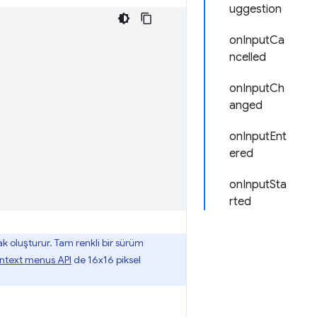
uggestion
onInputCa
ncelled
onInputCh
anged
onInputEnt
ered
onInputSta
rted
 oluşturur. Tam renkli bir sürüm
ntext menus API
de 16x16 piksel