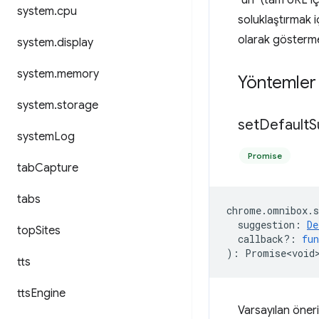
"url" (tam URL i
system
.
cpu
soluklaştırmak i
olarak gösterme
system
.
display
system
.
memory
Yöntemler
system
.
storage
set
Default
S
system
Log
Promise
tab
Capture
tabs
chrome
.
omnibox
.
s
suggestion
:
De
top
Sites
callback?
:
fun
)
:
Promise<void
tts
tts
Engine
Varsayılan öneri