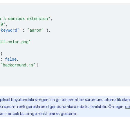
n's omnibox extension"
,
.0"
,
"keyword"
:
"aaron"
},
ull-color.png"
{
:
false
,
[
"background.js"
]
iksel boyutundaki simgenizin gri tonlamalı bir sürümünü otomatik olarak
bu sürüm, renk gerektiren diğer durumlarda da kullanılabilir. Örneğin,
co
nır ancak bu simge renkli olarak gösterilir.