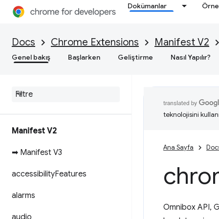
Dokümanlar
Örne
Docs
Chrome Extensions
Manifest V2
Genel bakış
Başlarken
Geliştirme
Nasıl Yapılır?
teknolojisini kullan
Manifest V2
Ana Sayfa
Doc
➡ Manifest V3
chro
accessibility
Features
alarms
Omnibox API, Go
audio