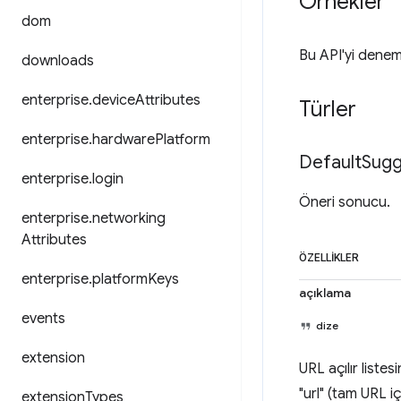
Örnekler
dom
Bu API'yi denem
downloads
enterprise
.
device
Attributes
Türler
enterprise
.
hardware
Platform
Default
Sugg
enterprise
.
login
Öneri sonucu.
enterprise
.
networking
Attributes
ÖZELLIKLER
enterprise
.
platform
Keys
açıklama
events
dize
extension
URL açılır listes
"url" (tam URL i
extension
Types