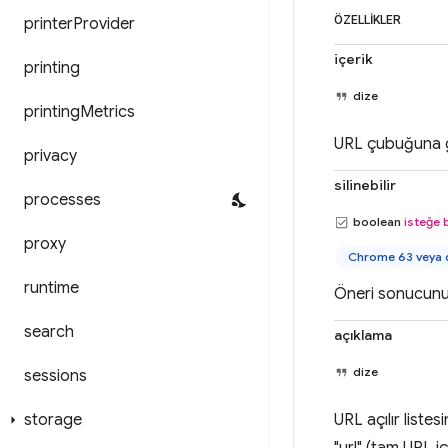
ÖZELLIKLER
printer
Provider
içerik
printing
dize
printing
Metrics
URL çubuğuna gir
privacy
silinebilir
processes
boolean
isteğe 
proxy
Chrome 63 veya d
runtime
Öneri sonucunun 
search
açıklama
dize
sessions
storage
URL açılır listes