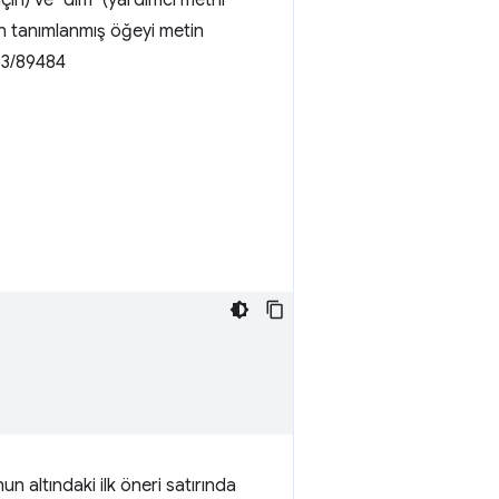
için) ve "dim" (yardımcı metni
eden tanımlanmış öğeyi metin
53/89484
un altındaki ilk öneri satırında