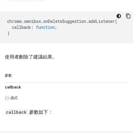
chrome
.
omnibox
.
onDeleteSuggestion
.
addListener
(
callback
:
function
,
)
使用者刪除了建議結果。
參數
callback
函式
callback
參數如下：