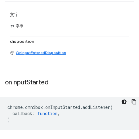
文字
字串
disposition
OnInputEnteredDisposition
on
Input
Started
chrome
.
omnibox
.
onInputStarted
.
addListener
(
callback
:
function
,
)