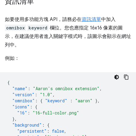
資訊清單
如要使用多功能方塊 API，請務必在
資訊清單
中加入
omnibox
keyword
欄位。您也應指定 16x16 像素的圖
示，在建議使用者進入關鍵字模式時，該圖示會顯示在網址
列中。
例如：
{
"name"
:
"Aaron's omnibox extension"
,
"version"
:
"1.0"
,
"omnibox"
:
{
"keyword"
:
"aaron"
},
"icons"
:
{
"16"
:
"16-full-color.png"
},
"background"
:
{
"persistent"
:
false
,