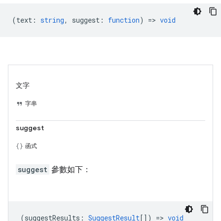
(
text
:
string
,
suggest
:
function
) =>
void
文字
字串
suggest
函式
suggest
參數如下：
(
suggestResults
:
SuggestResult
[]) =>
void