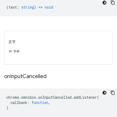
(
text
:
string
) =>
void
文字
字串
on
Input
Cancelled
chrome
.
omnibox
.
onInputCancelled
.
addListener
(
callback
:
function
,
)