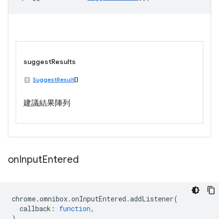
suggestResults
SuggestResult
[]
建議結果陣列
on
Input
Entered
chrome
.
omnibox
.
onInputEntered
.
addListener
(
callback
:
function
,
)