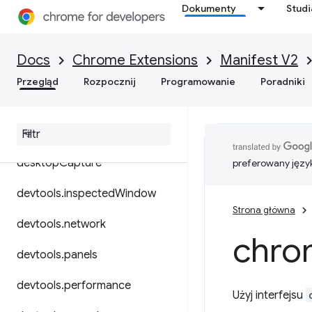
Dokumenty
Stud
cookies
debugger
Docs
Chrome Extensions
Manifest V2
declarativeContent
Przegląd
Rozpocznij
Programowanie
Poradniki
declarative
Net
Request
declarative
Web
Request
desktop
Capture
preferowany języ
devtools
.
inspected
Window
Strona główna
devtools
.
network
chro
devtools
.
panels
devtools
.
performance
Użyj interfejsu