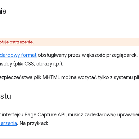
ia
łuje ostrzeżenie
.
ndardowy format
obsługiwany przez większość przeglądarek. 
asoby (pliki CSS, obrazy itp.).
zpieczeństwa plik MHTML można wczytać tylko z systemu plik
estu
z interfejsu Page Capture API, musisz zadeklarować uprawni
zerzenia
. Na przykład: