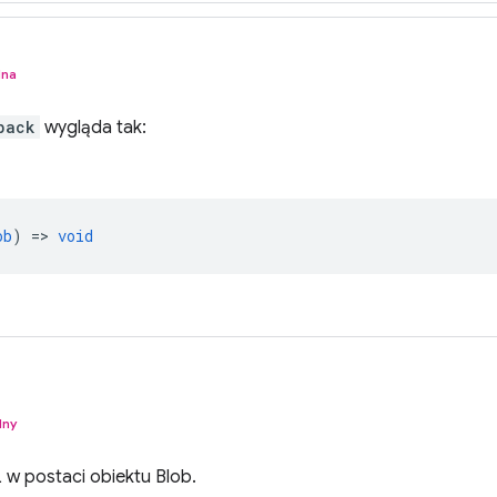
lna
back
wygląda tak:
ob
) =>
void
lny
 postaci obiektu Blob.