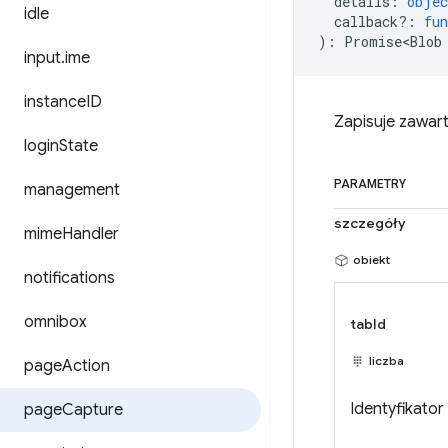
details
:
objec
idle
callback?
:
fun
)
:
Promise<Blob
input
.
ime
instance
ID
Zapisuje zawar
login
State
PARAMETRY
management
szczegóły
mime
Handler
obiekt
notifications
omnibox
tabId
liczba
page
Action
Identyfikator
page
Capture