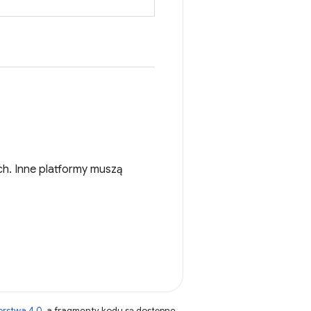
ch. Inne platformy muszą
orstwa 4.0
, a fragmenty kodu są dostępne