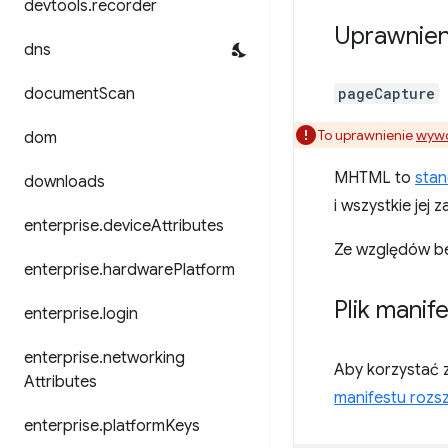
devtools
.
recorder
Uprawnien
dns
document
Scan
pageCapture
To uprawnienie
wywo
dom
MHTML to
sta
downloads
i wszystkie jej z
enterprise
.
device
Attributes
Ze względów be
enterprise
.
hardware
Platform
Plik manif
enterprise
.
login
enterprise
.
networking
Aby korzystać 
Attributes
manifestu rozs
enterprise
.
platform
Keys