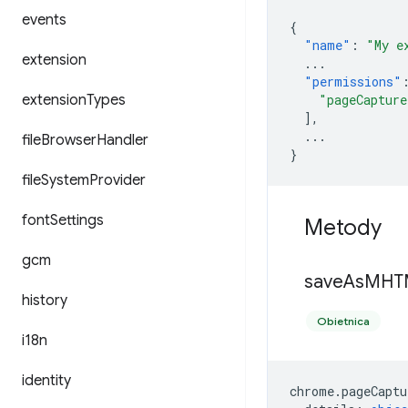
events
{
"name"
:
"My e
extension
...
"permissions"
extension
Types
"pageCapture
],
...
file
Browser
Handler
}
file
System
Provider
font
Settings
Metody
gcm
save
As
MHT
history
Obietnica
i18n
identity
chrome
.
pageCaptu