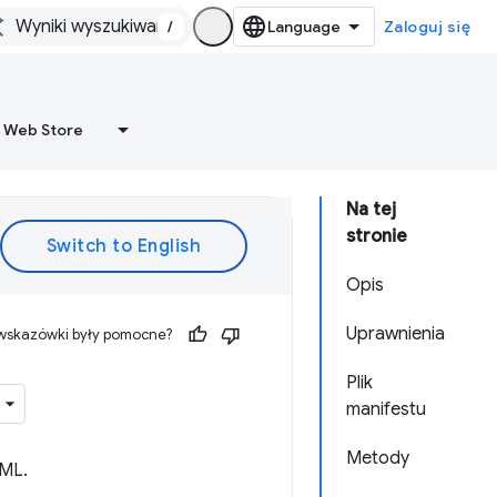
/
Zaloguj się
 Web Store
Na tej
stronie
Opis
Uprawnienia
 wskazówki były pomocne?
Plik
manifestu
Metody
TML.