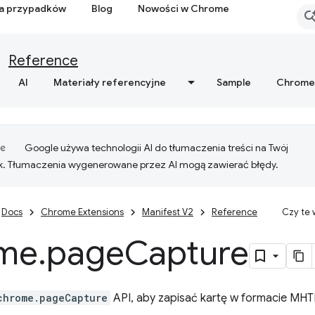
ia przypadków
Blog
Nowości w Chrome
Reference
AI
Materiały referencyjne
Sample
Chrome
Google używa technologii AI do tłumaczenia treści na Twój
k. Tłumaczenia wygenerowane przez AI mogą zawierać błędy.
Docs
Chrome Extensions
Manifest V2
Reference
Czy te
me
.
page
Capture
chrome.pageCapture
API, aby zapisać kartę w formacie MH