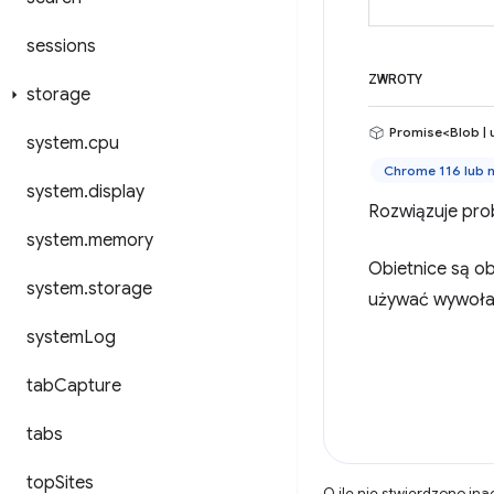
sessions
ZWROTY
storage
Promise<Blob | 
system
.
cpu
Chrome 116 lub 
system
.
display
Rozwiązuje pro
system
.
memory
Obietnice są o
system
.
storage
używać wywoła
system
Log
tab
Capture
tabs
top
Sites
O ile nie stwierdzono inac