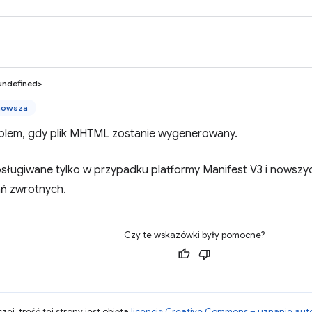
undefined>
nowsza
blem, gdy plik MHTML zostanie wygenerowany.
bsługiwane tylko w przypadku platformy Manifest V3 i nowszy
ń zwrotnych.
Czy te wskazówki były pomocne?
zej, treść tej strony jest objęta
licencją Creative Commons – uznanie aut