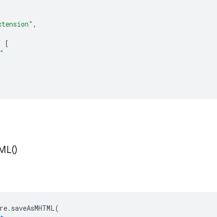
xtension"
,
:
[
"
ML(
)
re
.
saveAsMHTML
(