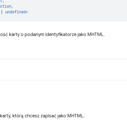
t
,
ction
,
|
undefined
>
tość karty o podanym identyfikatorze jako MHTML.
 karty, którą chcesz zapisać jako MHTML.