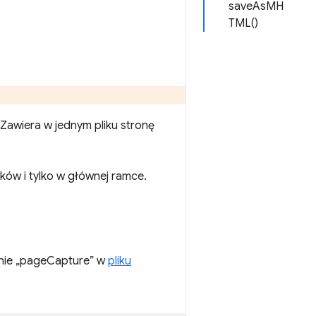
saveAsMH
TML()
Zawiera w jednym pliku stronę
ów i tylko w głównej ramce.
enie „pageCapture” w
pliku