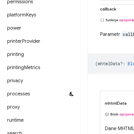
permissions
callback
platform
Keys
funkcja
opcjona
power
Parametr
call
printer
Provider
printing
(
mhtmlData?
:
Bl
printing
Metrics
privacy
processes
mhtmlData
proxy
Blob
opcjona
runtime
Dane MHTML w
search