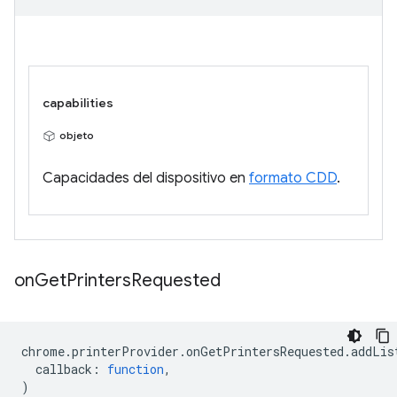
capabilities
objeto
Capacidades del dispositivo en
formato CDD
.
on
Get
Printers
Requested
chrome
.
printerProvider
.
onGetPrintersRequested
.
addLis
callback
:
function
,
)