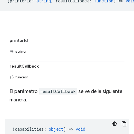
(
printerId
:
string
,
resultCallback
:
function
) =>
voi
printerId
string
resultCallback
función
El parámetro
resultCallback
se ve de la siguiente
manera:
(
capabilities
:
object
) =>
void