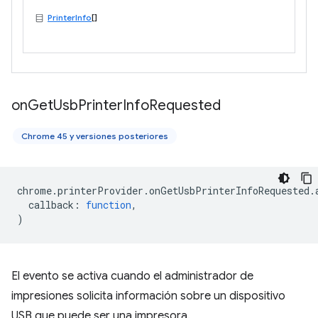
PrinterInfo
[]
on
Get
Usb
Printer
Info
Requested
Chrome 45 y versiones posteriores
chrome
.
printerProvider
.
onGetUsbPrinterInfoRequested
.
callback
:
function
,
)
El evento se activa cuando el administrador de
impresiones solicita información sobre un dispositivo
USB que puede ser una impresora.