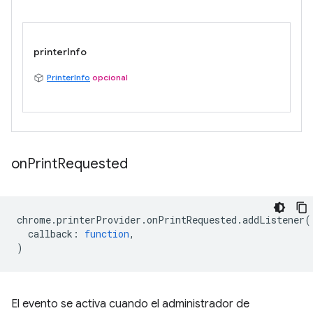
printerInfo
PrinterInfo
opcional
on
Print
Requested
chrome
.
printerProvider
.
onPrintRequested
.
addListener
(
callback
:
function
,
)
El evento se activa cuando el administrador de