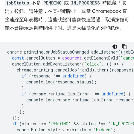
jobStatus
不是
PENDING
或
IN_PROGRESS
時隱藏「取
消」按鈕。請注意，在某些網路上，或當 Chromebook 直
接連線至印表機時，這些狀態可能會快速通過，取消按鈕可
能不會顯示足夠時間供呼叫。這是大幅簡化的列印範例。
chrome
.
printing
.
onJobStatusChanged
.
addListener
((
jobI
const
cancelButton
=
document
.
getElementById
(
"canc
cancelButton
.
addEventListener
(
'click'
,
()
=
>
{
chrome
.
printing
.
cancelJob
(
jobId
).
then
((
response
)
if
(
response
!==
undefined
)
{
console
.
log
(
response
.
status
);
}
if
(
chrome
.
runtime
.
lastError
!==
undefined
)
{
console
.
log
(
chrome
.
runtime
.
lastError
.
message
}
});
});
if
(
status
!==
"PENDING"
 && 
status
!==
"IN_PROGRE
cancelButton
.
style
.
visibility
=
'hidden'
;