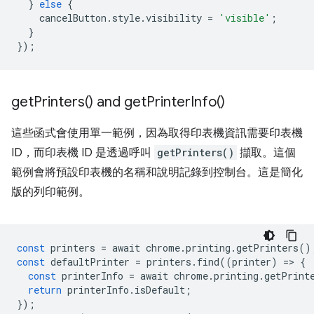
}
else
{
cancelButton
.
style
.
visibility
=
'visible'
;
}
});
get
Printers(
) and
get
Printer
Info(
)
這些函式會使用單一範例，因為取得印表機資訊需要印表機
ID，而印表機 ID 是透過呼叫
getPrinters()
擷取。這個
範例會將預設印表機的名稱和說明記錄到控制台。這是簡化
版的列印範例。
const
printers
=
await
chrome
.
printing
.
getPrinters
()
const
defaultPrinter
=
printers
.
find
((
printer
)
=
>
{
const
printerInfo
=
await
chrome
.
printing
.
getPrint
return
printerInfo
.
isDefault
;
});