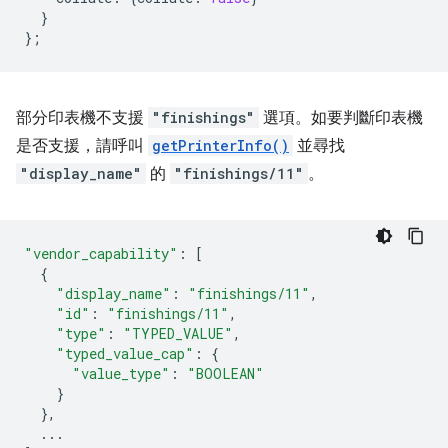
}
};
部分印表機不支援
"finishings"
選項。如要判斷印表機
是否支援，請呼叫
getPrinterInfo()
並尋找
"display_name"
的
"finishings/11"
。
"vendor_capability"
:
[
{
"display_name"
:
"finishings/11"
,
"id"
:
"finishings/11"
,
"type"
:
"TYPED_VALUE"
,
"typed_value_cap"
:
{
"value_type"
:
"BOOLEAN"
}
},
...