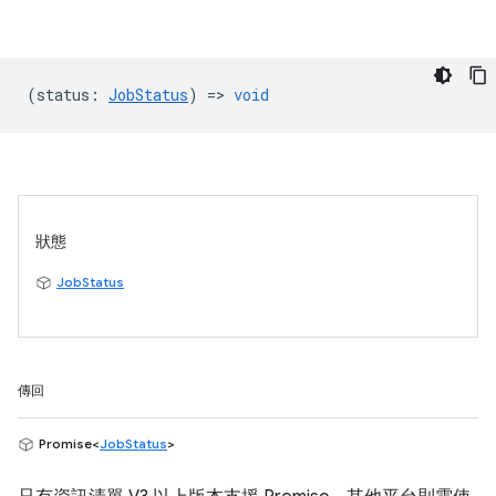
(
status
:
JobStatus
) =>
void
狀態
JobStatus
傳回
Promise<
JobStatus
>