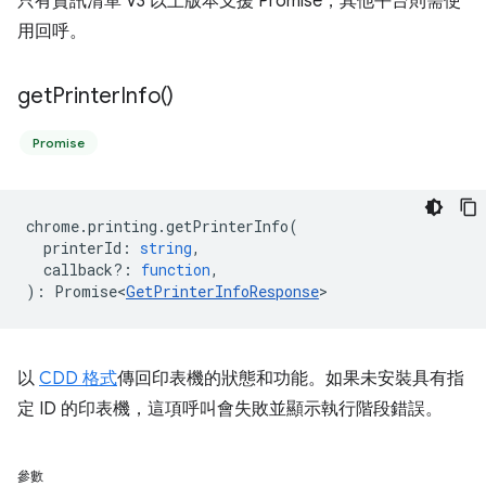
只有資訊清單 V3 以上版本支援 Promise，其他平台則需使
用回呼。
get
Printer
Info(
)
Promise
chrome
.
printing
.
getPrinterInfo
(
printerId
:
string
,
callback?
:
function
,
)
:
Promise<
GetPrinterInfoResponse
>
以
CDD 格式
傳回印表機的狀態和功能。如果未安裝具有指
定 ID 的印表機，這項呼叫會失敗並顯示執行階段錯誤。
參數