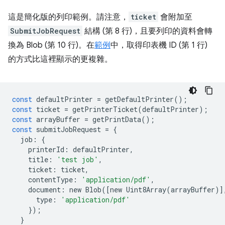
這是簡化版的列印範例。請注意，
ticket
會附加至
SubmitJobRequest
結構 (第 8 行)，且要列印的資料會轉
換為 Blob (第 10 行)。在
範例
中，取得印表機 ID (第 1 行)
的方式比這裡顯示的更複雜。
const
defaultPrinter
=
getDefaultPrinter
();
const
ticket
=
getPrinterTicket
(
defaultPrinter
);
const
arrayBuffer
=
getPrintData
();
const
submitJobRequest
=
{
job
:
{
printerId
:
defaultPrinter
,
title
:
'test job'
,
ticket
:
ticket
,
contentType
:
'application/pdf'
,
document
:
new
Blob
([
new
Uint8Array
(
arrayBuffer
)]
type
:
'application/pdf'
});
}