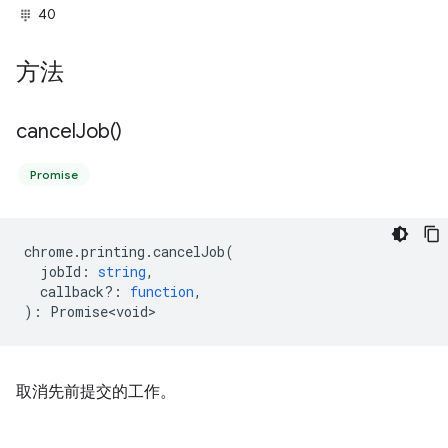
40
方法
cancel
Job(
)
Promise
chrome
.
printing
.
cancelJob
(
jobId
:
string
,
callback?
:
function
,
)
:
Promise<void>
取消先前提交的工作。