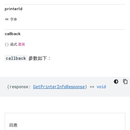
printerId
字串
callback
函式
選填
callback
參數如下：
(
response
:
GetPrinterInfoResponse
) =>
void
回應