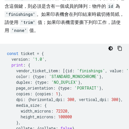
含這個鍵，則必須是含有一個成員的陣列：物件的
id
為
'finishings'
。如果印表機會在列印結束時裁切捲筒紙，
請使用
'trim'
值；如果印表機需要撕下列印工作，請使
用
'none'
值。
const
ticket
=
{
version
:
'1.0'
,
print
:
{
vendor_ticket_item
:
[{
id
:
'finishings'
,
value
:
'
color
:
{
type
:
'STANDARD_MONOCHROME'
},
duplex
:
{
type
:
'NO_DUPLEX'
},
page_orientation
:
{
type
:
'PORTRAIT'
},
copies
:
{
copies
:
1
},
dpi
:
{
horizontal_dpi
:
300
,
vertical_dpi
:
300
},
media_size
:
{
width_microns
:
72320
,
height_microns
:
100000
},
collate
:
{
collate
:
false
}