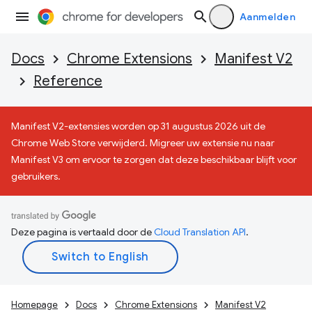
Aanmelden
Docs
Chrome Extensions
Manifest V2
Reference
Manifest V2-extensies worden op 31 augustus 2026 uit de
Chrome Web Store verwijderd. Migreer uw extensie nu naar
Manifest V3 om ervoor te zorgen dat deze beschikbaar blijft voor
gebruikers.
Deze pagina is vertaald door de
Cloud Translation API
.
Homepage
Docs
Chrome Extensions
Manifest V2