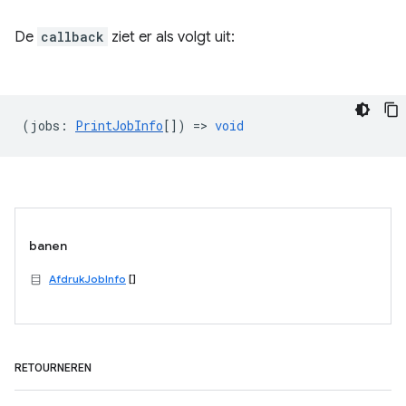
De
callback
ziet er als volgt uit:
(
jobs
:
PrintJobInfo
[]) =>
void
banen
AfdrukJobInfo
[]
RETOURNEREN