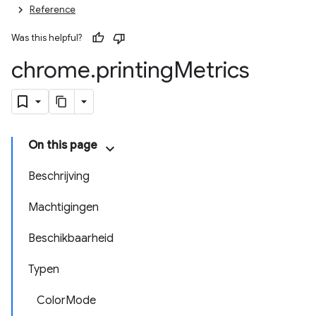
Reference
Was this helpful?
chrome
.
printing
Metrics
On this page
Beschrijving
Machtigingen
Beschikbaarheid
Typen
ColorMode