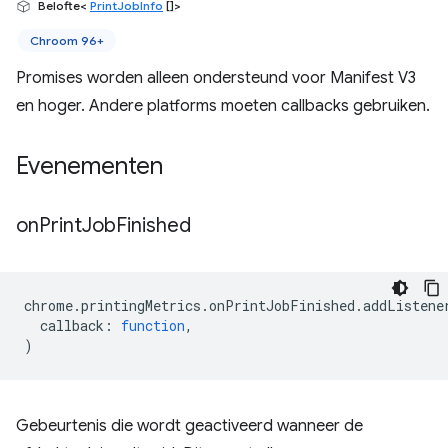
Belofte<
PrintJobInfo
[]>
Chroom 96+
Promises worden alleen ondersteund voor Manifest V3
en hoger. Andere platforms moeten callbacks gebruiken.
Evenementen
on
Print
Job
Finished
chrome
.
printingMetrics
.
onPrintJobFinished
.
addListene
callback
:
function
,
)
Gebeurtenis die wordt geactiveerd wanneer de