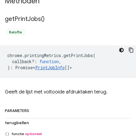
Methoden
get
Print
Jobs(
)
Belofte
chrome
.
printingMetrics
.
getPrintJobs
(
callback?
:
function
,
)
:
Promise<
PrintJobInfo
[]
>
Geeft de lijst met voltooide afdruktaken terug.
PARAMETERS
terugbellen
functie
optioneel