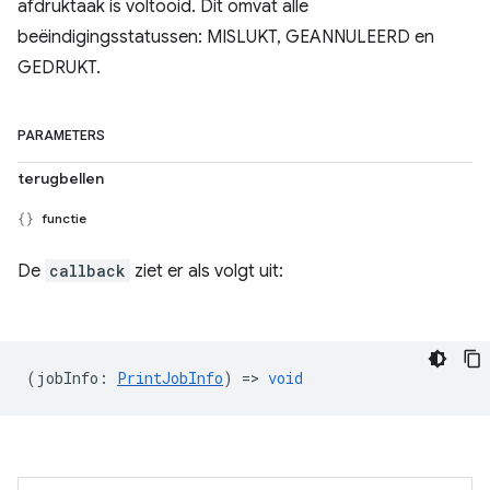
afdruktaak is voltooid. Dit omvat alle
beëindigingsstatussen: MISLUKT, GEANNULEERD en
GEDRUKT.
PARAMETERS
terugbellen
functie
De
callback
ziet er als volgt uit:
(
jobInfo
:
PrintJobInfo
) =>
void