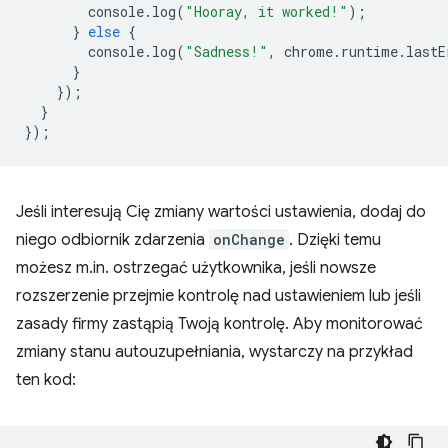
console
.
log
(
"Hooray, it worked!"
);
}
else
{
console
.
log
(
"Sadness!"
,
chrome
.
runtime
.
lastE
}
});
}
});
Jeśli interesują Cię zmiany wartości ustawienia, dodaj do
niego odbiornik zdarzenia
onChange
. Dzięki temu
możesz m.in. ostrzegać użytkownika, jeśli nowsze
rozszerzenie przejmie kontrolę nad ustawieniem lub jeśli
zasady firmy zastąpią Twoją kontrolę. Aby monitorować
zmiany stanu autouzupełniania, wystarczy na przykład
ten kod: