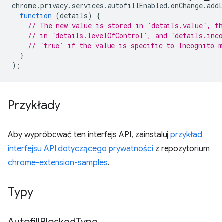
chrome
.
privacy
.
services
.
autofillEnabled
.
onChange
.
add
function
(
details
)
{
// The new value is stored in `details.value`, t
// in `details.levelOfControl`, and `details.inc
// `true` if the value is specific to Incognito 
}
);
Przykłady
Aby wypróbować ten interfejs API, zainstaluj
przykład
interfejsu API dotyczącego prywatności
z repozytorium
chrome-extension-samples
.
Typy
Autofill
Blocked
Type