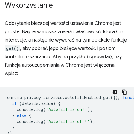
Wykorzystanie
Odczytanie bieżącej wartości ustawienia Chrome jest
proste. Najpierw musisz znaleźć właściwość, która Cię
interesuje, a następnie wywołać na tym obiekcie funkcję
get()
, aby pobrać jego bieżącą wartość i poziom
kontroli rozszerzenia. Aby na przykład sprawdzić, czy
funkcja autouzupełniania w Chrome jest włączona,
wpisz:
chrome
.
privacy
.
services
.
autofillEnabled
.
get
({},
func
if
(
details
.
value
)
{
console
.
log
(
'Autofill is on!'
);
}
else
{
console
.
log
(
'Autofill is off!'
);
}
});