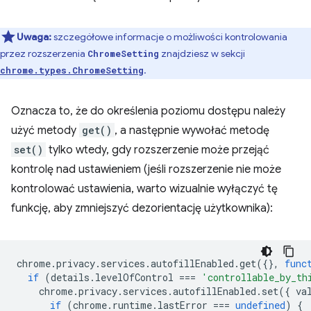
Uwaga:
szczegółowe informacje o możliwości kontrolowania
przez rozszerzenia
znajdziesz w sekcji
ChromeSetting
.
chrome.types.ChromeSetting
Oznacza to, że do określenia poziomu dostępu należy
użyć metody
get()
, a następnie wywołać metodę
set()
tylko wtedy, gdy rozszerzenie może przejąć
kontrolę nad ustawieniem (jeśli rozszerzenie nie może
kontrolować ustawienia, warto wizualnie wyłączyć tę
funkcję, aby zmniejszyć dezorientację użytkownika):
chrome
.
privacy
.
services
.
autofillEnabled
.
get
({},
func
if
(
details
.
levelOfControl
===
'controllable_by_th
chrome
.
privacy
.
services
.
autofillEnabled
.
set
({
va
if
(
chrome
.
runtime
.
lastError
===
undefined
)
{