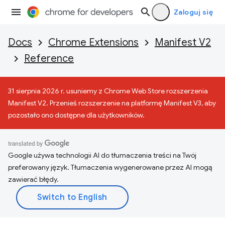
Zaloguj się
Docs
Chrome Extensions
Manifest V2
Reference
31 sierpnia 2026 r. usuniemy z Chrome Web Store rozszerzenia
Manifest V2. Przenieś rozszerzenie na platformę Manifest V3, aby
pozostało ono dostępne dla użytkowników.
Google używa technologii AI do tłumaczenia treści na Twój
preferowany język. Tłumaczenia wygenerowane przez AI mogą
zawierać błędy.