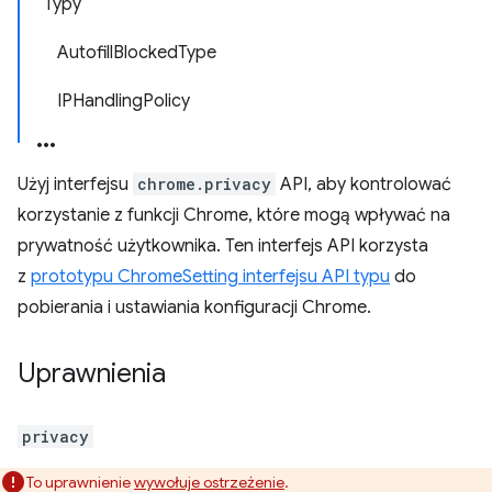
Typy
AutofillBlockedType
IPHandlingPolicy
Użyj interfejsu
chrome.privacy
API, aby kontrolować
korzystanie z funkcji Chrome, które mogą wpływać na
prywatność użytkownika. Ten interfejs API korzysta
z
prototypu ChromeSetting interfejsu API typu
do
pobierania i ustawiania konfiguracji Chrome.
Uprawnienia
privacy
To uprawnienie
wywołuje ostrzeżenie
.