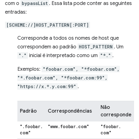
com o
bypassList
. Essa lista pode conter as seguintes
entradas:
[SCHEME://]HOST_PATTERN[:PORT]
Corresponde a todos os nomes de host que
correspondem ao padrão
HOST_PATTERN
. Um
"."
inicial é interpretado como um
"*."
.
Exemplos:
"foobar.com", "*foobar.com",
"*.foobar.com", "*foobar.com:99",
"https://x.*.y.com:99"
.
Não
Padrão
Correspondências
corresponde
"
.
foobar
.
"www
.
foobar
.
com"
"foobar
.
com"
com"