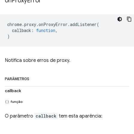
on
Proxy
Error
chrome
.
proxy
.
onProxyError
.
addListener
(
callback
:
function
,
)
Notifica sobre erros de proxy.
PARÂMETROS
callback
função
O parâmetro
callback
tem esta aparência: