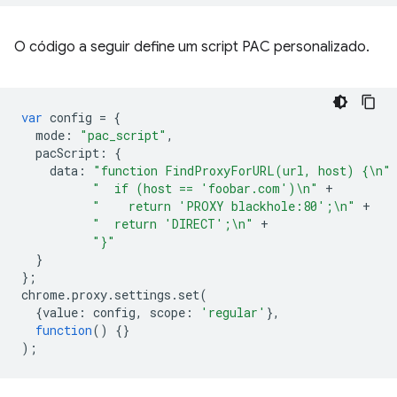
O código a seguir define um script PAC personalizado.
var
config
=
{
mode
:
"pac_script"
,
pacScript
:
{
data
:
"function FindProxyForURL(url, host) {\n"
"  if (host == 'foobar.com')\n"
+
"    return 'PROXY blackhole:80';\n"
+
"  return 'DIRECT';\n"
+
"}"
}
};
chrome
.
proxy
.
settings
.
set
(
{
value
:
config
,
scope
:
'regular'
},
function
()
{}
);