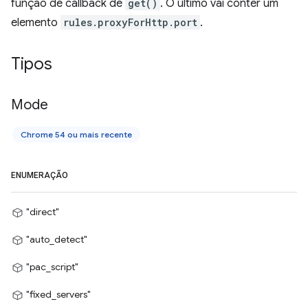
função de callback de
get()
. O último vai conter um
elemento
rules.proxyForHttp.port
.
Tipos
Mode
Chrome 54 ou mais recente
ENUMERAÇÃO
"direct"
"auto_detect"
"pac_script"
"fixed_servers"