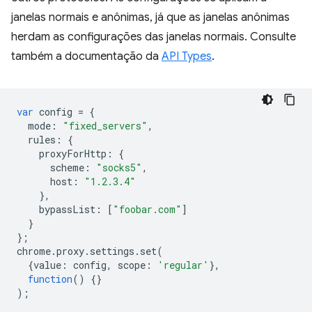
janelas normais e anônimas, já que as janelas anônimas
herdam as configurações das janelas normais. Consulte
também a documentação da
API Types
.
var
config
=
{
mode
:
"fixed_servers"
,
rules
:
{
proxyForHttp
:
{
scheme
:
"socks5"
,
host
:
"1.2.3.4"
},
bypassList
:
[
"foobar.com"
]
}
};
chrome
.
proxy
.
settings
.
set
(
{
value
:
config
,
scope
:
'regular'
},
function
()
{}
);