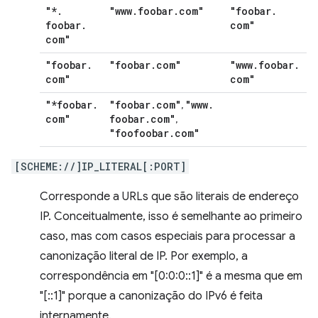
"*
.
"www
.
foobar
.
com"
"foobar
.
foobar
.
com"
com"
"foobar
.
"foobar
.
com"
"www
.
foobar
.
com"
com"
"*foobar
.
"foobar
.
com"
"www
.
,
com"
foobar
.
com"
,
"foofoobar
.
com"
[SCHEME://]IP_LITERAL[:PORT]
Corresponde a URLs que são literais de endereço
IP. Conceitualmente, isso é semelhante ao primeiro
caso, mas com casos especiais para processar a
canonização literal de IP. Por exemplo, a
correspondência em "[0:0:0::1]" é a mesma que em
"[::1]" porque a canonização do IPv6 é feita
internamente.