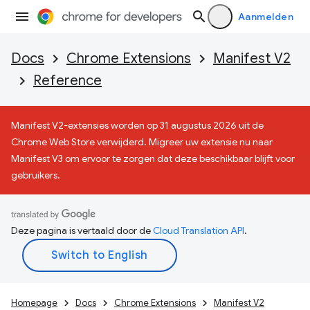
Aanmelden
Docs
Chrome Extensions
Manifest V2
Reference
Manifest V2-extensies worden op 31 augustus 2026 uit de
Chrome Web Store verwijderd. Migreer uw extensie nu naar
Manifest V3 om ervoor te zorgen dat deze beschikbaar blijft voor
gebruikers.
Deze pagina is vertaald door de
Cloud Translation API
.
Homepage
Docs
Chrome Extensions
Manifest V2