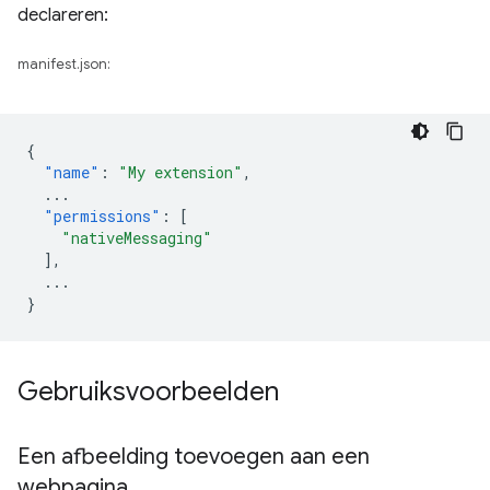
declareren:
manifest.json:
{
"name"
:
"My extension"
,
...
"permissions"
:
[
"nativeMessaging"
],
...
}
Gebruiksvoorbeelden
Een afbeelding toevoegen aan een
webpagina