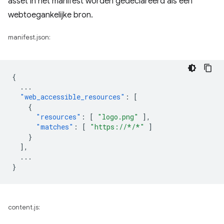
asset in het manifest worden gedeclareerd als een
webtoegankelijke bron.
manifest.json:
{
...
"web_accessible_resources"
:
[
{
"resources"
:
[
"logo.png"
],
"matches"
:
[
"https://*/*"
]
}
],
...
}
content.js: