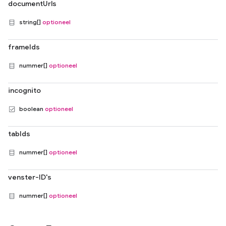
documentUrls
string[]
optioneel
frameIds
nummer[]
optioneel
incognito
boolean
optioneel
tabIds
nummer[]
optioneel
venster-ID's
nummer[]
optioneel