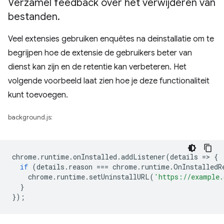
Verzamel feedback over het verwijderen van
bestanden
.
Veel extensies gebruiken enquêtes na deïnstallatie om te
begrijpen hoe de extensie de gebruikers beter van
dienst kan zijn en de retentie kan verbeteren. Het
volgende voorbeeld laat zien hoe je deze functionaliteit
kunt toevoegen.
background.js:
chrome
.
runtime
.
onInstalled
.
addListener
(
details
=
>
{
if
(
details
.
reason
===
chrome
.
runtime
.
OnInstalledR
chrome
.
runtime
.
setUninstallURL
(
'https://example.
}
});