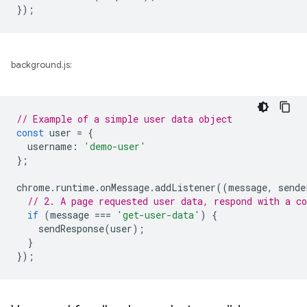
});
background.js:
// Example of a simple user data object
const
user
=
{
username
:
'demo-user'
};
chrome
.
runtime
.
onMessage
.
addListener
((
message
,
sende
// 2. A page requested user data, respond with a co
if
(
message
===
'get-user-data'
)
{
sendResponse
(
user
);
}
});