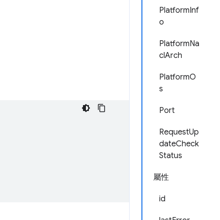
PlatformInf
o
PlatformNa
clArch
PlatformO
s
Port
RequestUp
dateCheck
Status
屬性
id