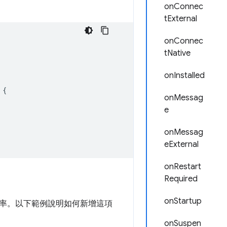
onConnec
tExternal
onConnec
tNative
onInstalled
{
onMessag
e
onMessag
eExternal
onRestart
Required
onStartup
率。以下範例說明如何新增這項
onSuspen