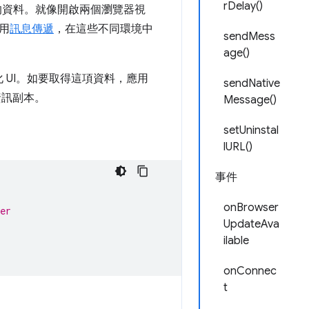
rDelay()
 管理的資料。就像開啟兩個瀏覽器視
用
訊息傳遞
，在這些不同環境中
sendMess
age()
始化 UI。如要取得這項資料，應用
sendNative
者資訊副本。
Message()
setUninstal
lURL()
事件
onBrowser
er
UpdateAva
ilable
onConnec
t