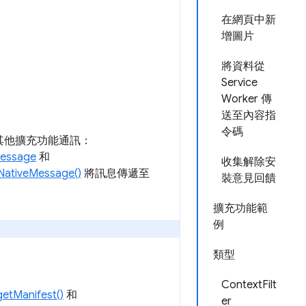
在網頁中新
增圖片
將資料從
Service
Worker 傳
送至內容指
令碼
其他擴充功能通訊：
essage
和
收集解除安
NativeMessage()
將訊息傳遞至
裝意見回饋
擴充功能範
例
類型
ContextFilt
getManifest()
和
er