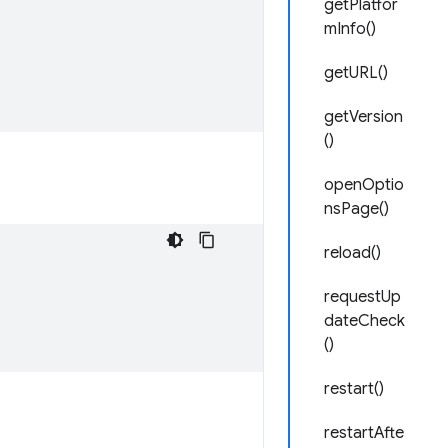
getPlatfor
mInfo()
getURL()
getVersion
()
openOptio
nsPage()
reload()
requestUp
dateCheck
()
restart()
restartAfte