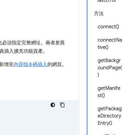
lastError
方法
connect()
connectNa
也必須指定完整網址。兩者差異
tive()
責插入擴充功能資產。
getBackgr
新增至
內容指令碼
插入
的網頁。
oundPage(
)
getManife
st()
getPackag
eDirectory
Entry()