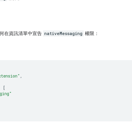
何在資訊清單中宣告
nativeMessaging
權限：
xtension"
,
:
[
ging"