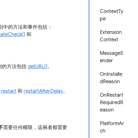
ContextTy
pe
別中的方法和事件包括：
Extension
ateCheck()
和
Context
MessageS
ender
別的方法包括
getURL()
。
OnInstalle
dReason
括
restart
和
restartAfterDelay
。
OnRestart
RequiredR
eason
PlatformAr
不
需要任何權限，這兩者都需要
ch