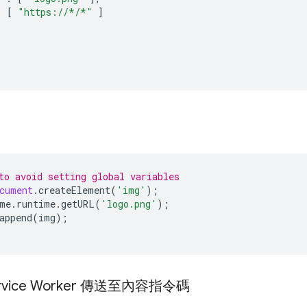
:
[
"https://*/*"
]
to avoid setting global variables
cument
.
createElement
(
'img'
);
me
.
runtime
.
getURL
(
'logo.png'
);
append
(
img
);
vice Worker 傳送至內容指令碼