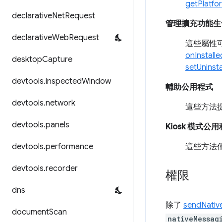
getPlatfo
declarative
Net
Request
管理擴充功能生
declarative
Web
Request
這些屬性
onInstalle
desktop
Capture
setUninsta
devtools
.
inspected
Window
輔助公用程式
devtools
.
network
這些方法
devtools
.
panels
Kiosk 模式公
devtools
.
performance
這些方法僅
devtools
.
recorder
權限
dns
除了
sendNati
document
Scan
nativeMessag