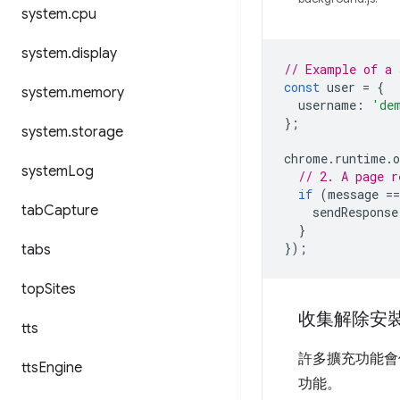
system
.
cpu
system
.
display
// Example of a 
const
user
=
{
system
.
memory
username
:
'de
};
system
.
storage
chrome
.
runtime
.
o
system
Log
// 2. A page r
if
(
message
==
tab
Capture
sendResponse
}
});
tabs
top
Sites
收集解除安
tts
許多擴充功能會
tts
Engine
功能。