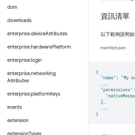
dom
資訊清單
downloads
enterprise
.
device
Attributes
以下範例說明如
enterprise
.
hardware
Platform
manifest.json:
enterprise
.
login
{
enterprise
.
networking
"name"
:
"My e
Attributes
...
"permissions"
enterprise
.
platform
Keys
"nativeMessa
],
events
...
}
extension
extension
Types