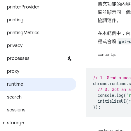
擴充功能的內容指
printer
Provider
窗並顯示同一個
printing
協調運作。
printing
Metrics
在本範例中，內容
程式會將
get-
privacy
content.js:
processes
proxy
// 1. Send a mes
chrome
.
runtime
.
s
runtime
// 3. Got an a
console
.
log
(
'r
search
initializeUI
(
r
});
sessions
storage
background.js: