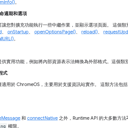
rmInfo()
。
命週期和選項
可讓您對擴充功能執行一些中繼作業，並顯示選項頁面。 這個類
d
、
onStartup
、
openOptionsPage()
、
reload()
、
requestUpd
llURL()
。
提供實用功能，例如將內部資源表示法轉換為外部格式。這個類
用程式
適用於 ChromeOS，主要用於支援資訊站實作。 這類方法包
veMessage
和
connectNative
之外，Runtime API 的大多數方法
ing
權限。