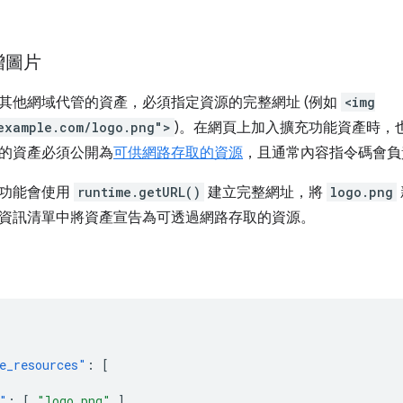
增圖片
其他網域代管的資產，必須指定資源的完整網址 (例如
<img
example.com/logo.png">
)。在網頁上加入擴充功能資產時，
的資產必須公開為
可供網路存取的資源
，且通常內容指令碼會負
充功能會使用
runtime.getURL()
建立完整網址，將
logo.png
資訊清單中將資產宣告為可透過網路存取的資源。
e_resources"
:
[
"
:
[
"logo.png"
],