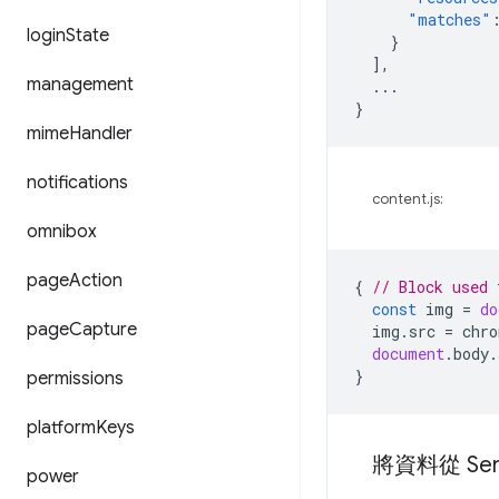
"matches"
login
State
}
],
management
...
}
mime
Handler
notifications
content.js:
omnibox
page
Action
{
// Block used 
const
img
=
do
page
Capture
img
.
src
=
chro
document
.
body
.
}
permissions
platform
Keys
將資料從 Ser
power