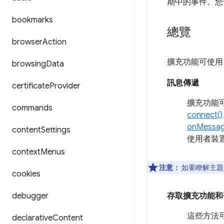
期中的事件。您
bookmarks
總覽
browser
Action
擴充功能可使用 R
browsing
Data
訊息傳遞
certificate
Provider
擴充功能
commands
connect()
onMessag
content
Settings
使用者裝
context
Menus
注意：
如要瞭解主題
cookies
debugger
存取擴充功能和
這些方法
declarative
Content