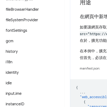
用途
file
Browser
Handler
在網頁中新
file
System
Provider
如要讓網頁存取
font
Settings
src="https://
在於，擴充功能
gcm
在本例中，擴
history
但首先，必須在
i18n
manifest.json:
identity
idle
{
...
input
.
ime
"web_accessibl
{
instance
ID
"resources