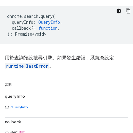
chrome
.
search
.
query
(
queryInfo
:
QueryInfo
,
callback?
:
function
,
)
:
Promise<void>
用於查詢預設搜尋引擎。如果發生錯誤，系統會設定
runtime.lastError
。
參數
queryInfo
QueryInfo
callback
函式
選用