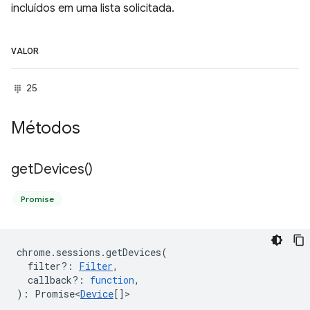
incluídos em uma lista solicitada.
VALOR
25
Métodos
get
Devices(
)
Promise
chrome
.
sessions
.
getDevices
(
filter?
:
Filter
,
callback?
:
function
,
)
:
Promise<
Device
[]
>