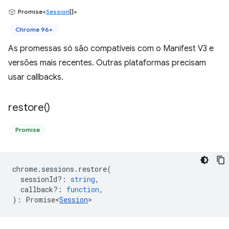
Promise<
Session
[]>
Chrome 96+
As promessas só são compatíveis com o Manifest V3 e
versões mais recentes. Outras plataformas precisam
usar callbacks.
restore(
)
Promise
chrome
.
sessions
.
restore
(
sessionId?
:
string
,
callback?
:
function
,
)
:
Promise<
Session
>