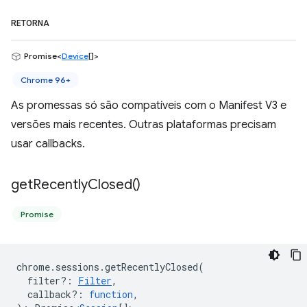
RETORNA
Promise<
Device
[]>
Chrome 96+
As promessas só são compatíveis com o Manifest V3 e
versões mais recentes. Outras plataformas precisam
usar callbacks.
get
Recently
Closed(
)
Promise
chrome
.
sessions
.
getRecentlyClosed
(
filter?
:
Filter
,
callback?
:
function
,