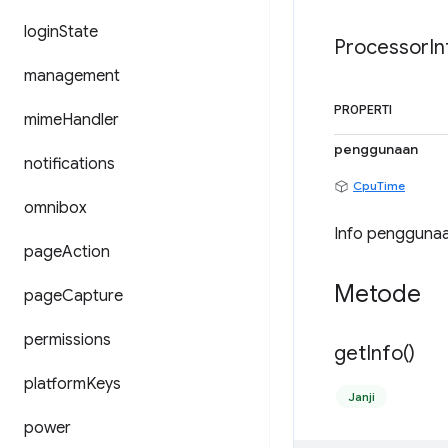
login
State
Processor
In
management
PROPERTI
mime
Handler
penggunaan
notifications
CpuTime
omnibox
Info penggunaan
page
Action
Metode
page
Capture
permissions
get
Info(
)
platform
Keys
Janji
power