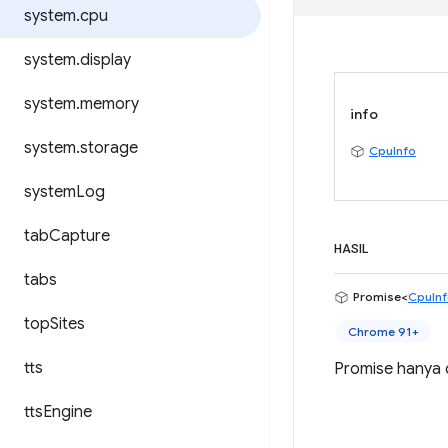
system
.
cpu
system
.
display
system
.
memory
info
system
.
storage
CpuInfo
system
Log
tab
Capture
HASIL
tabs
Promise<
CpuIn
top
Sites
Chrome 91+
tts
Promise hanya d
tts
Engine