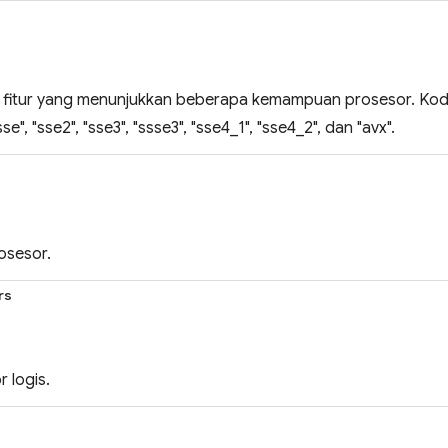
fitur yang menunjukkan beberapa kemampuan prosesor. Kode
e", "sse2", "sse3", "ssse3", "sse4_1", "sse4_2", dan "avx".
osesor.
rs
 logis.