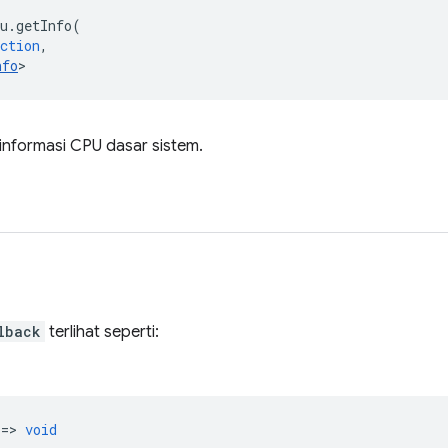
u
.
getInfo
(
ction
,
nfo
>
informasi CPU dasar sistem.
lback
terlihat seperti:
 =>
void