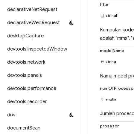
fitur
declarative
Net
Request
string[]
declarative
Web
Request
Kumpulan kode 
desktop
Capture
adalah "mmx", "ss
devtools
.
inspected
Window
modelName
devtools
.
network
string
devtools
.
panels
Nama model pr
devtools
.
performance
numOfProcesso
angka
devtools
.
recorder
Jumlah prosesor
dns
prosesor
document
Scan