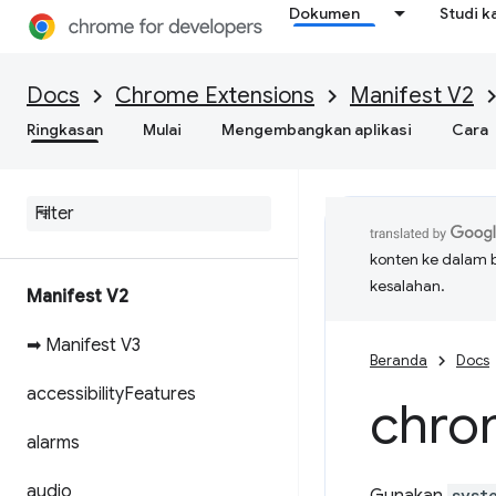
Dokumen
Studi k
Docs
Chrome Extensions
Manifest V2
Ringkasan
Mulai
Mengembangkan aplikasi
Cara
konten ke dalam 
kesalahan.
Manifest V2
➡ Manifest V3
Beranda
Docs
accessibility
Features
chro
alarms
audio
syst