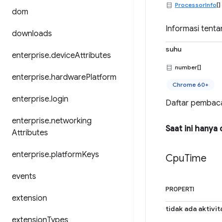
ProcessorInfo
[]
dom
Informasi tenta
downloads
suhu
enterprise
.
device
Attributes
number[]
enterprise
.
hardware
Platform
Chrome 60+
enterprise
.
login
Daftar pembaca
enterprise
.
networking
Saat ini hanya
Attributes
enterprise
.
platform
Keys
Cpu
Time
events
PROPERTI
extension
tidak ada aktivit
extension
Types