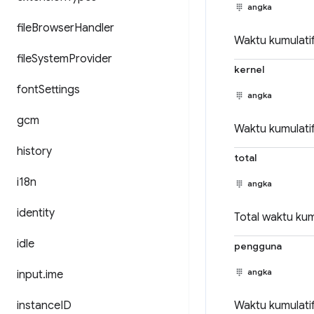
angka
file
Browser
Handler
Waktu kumulatif
file
System
Provider
kernel
font
Settings
angka
gcm
Waktu kumulatif
history
total
i18n
angka
identity
Total waktu kum
idle
pengguna
angka
input
.
ime
instance
ID
Waktu kumulati