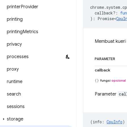
printer
Provider
chrome
.
system
.
cp
callback?
:
fun
)
:
Promise<
CpuI
printing
printing
Metrics
Membuat kueri 
privacy
processes
PARAMETER
proxy
callback
fungsi
opsional
runtime
search
Parameter
cal
sessions
storage
(
info
:
CpuInfo
)