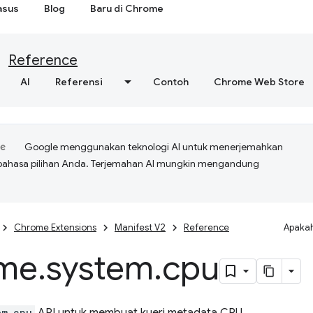
asus
Blog
Baru di Chrome
Reference
AI
Referensi
Contoh
Chrome Web Store
Google menggunakan teknologi AI untuk menerjemahkan
bahasa pilihan Anda. Terjemahan AI mungkin mengandung
Chrome Extensions
Manifest V2
Reference
Apakah
me
.
system
.
cpu
em.cpu