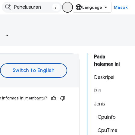
/
Masuk
Pada
halaman ini
Deskripsi
Izin
 informasi ini membantu?
Jenis
CpuInfo
CpuTime