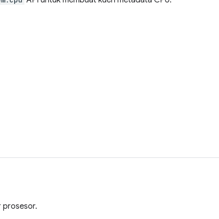
API untuk membuat kueri metadata CPU.
 prosesor.