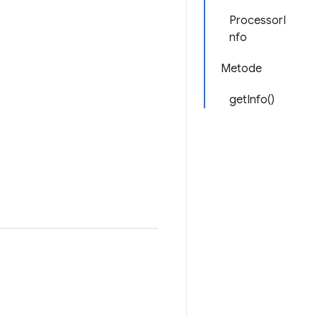
ProcessorI
nfo
Metode
getInfo()