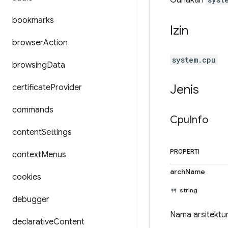
Gunakan
bookmarks
Izin
browser
Action
system.cpu
browsing
Data
Jenis
certificate
Provider
commands
Cpu
Info
content
Settings
PROPERTI
context
Menus
archName
cookies
string
debugger
Nama arsitektur
declarative
Content