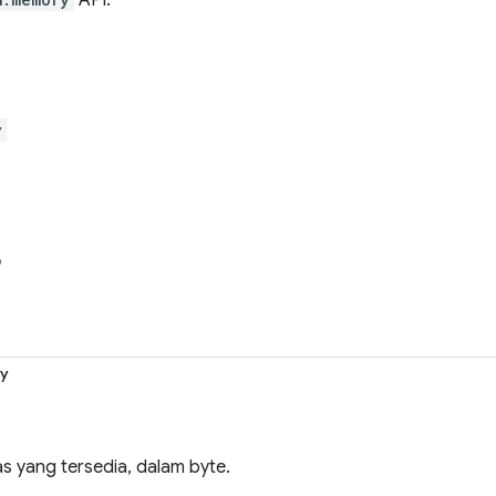
API.
y
o
ty
s yang tersedia, dalam byte.