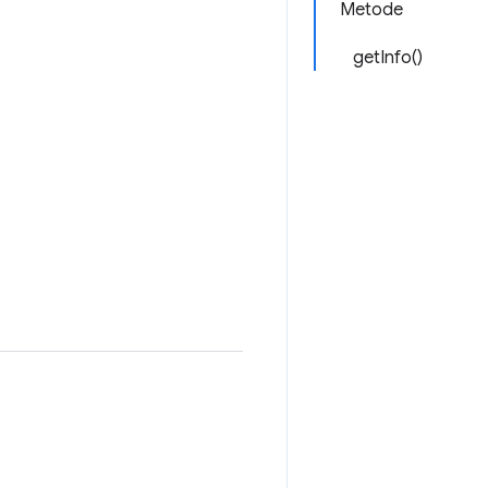
Metode
getInfo()