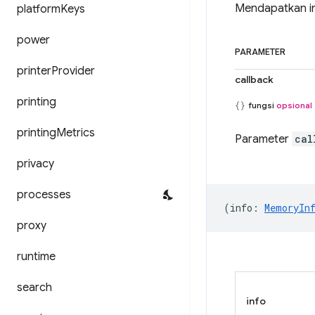
Mendapatkan in
platform
Keys
power
PARAMETER
printer
Provider
callback
printing
fungsi
opsional
printing
Metrics
Parameter
cal
privacy
processes
(
info
:
MemoryIn
proxy
runtime
search
info