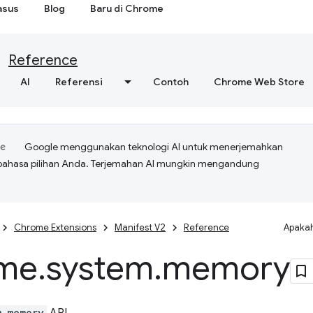
asus
Blog
Baru di Chrome
Reference
AI
Referensi
Contoh
Chrome Web Store
Google menggunakan teknologi AI untuk menerjemahkan
bahasa pilihan Anda. Terjemahan AI mungkin mengandung
Chrome Extensions
Manifest V2
Reference
Apakah
me
.
system
.
memory
m.memory