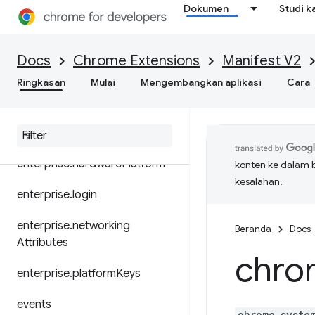
dns
Dokumen
Studi k
documentScan
Docs
Chrome Extensions
Manifest V2
dom
Ringkasan
Mulai
Mengembangkan aplikasi
Cara
downloads
enterprise
.
device
Attributes
enterprise
.
hardware
Platform
konten ke dalam 
kesalahan.
enterprise
.
login
enterprise
.
networking
Beranda
Docs
Attributes
chro
enterprise
.
platform
Keys
events
chrome.syste