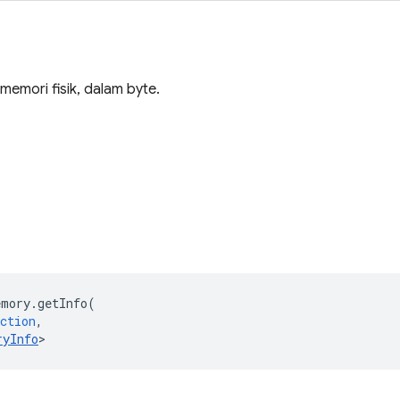
 memori fisik, dalam byte.
emory
.
getInfo
(
ction
,
ryInfo
>