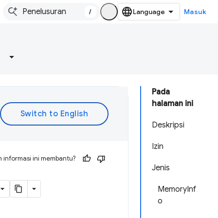
/
Masuk
Pada
halaman ini
Deskripsi
Izin
 informasi ini membantu?
Jenis
MemoryInf
o