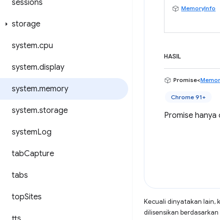
sessions
MemoryInfo
storage
system
.
cpu
HASIL
system
.
display
Promise<
Memor
system
.
memory
Chrome 91+
system
.
storage
Promise hanya d
system
Log
tab
Capture
tabs
top
Sites
Kecuali dinyatakan lain, 
dilisensikan berdasarkan
tts