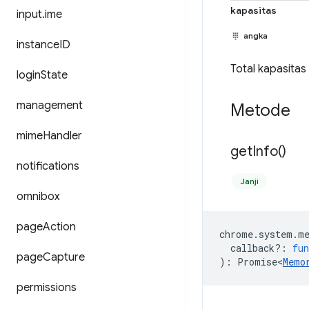
kapasitas
input
.
ime
angka
instance
ID
Total kapasitas
login
State
management
Metode
mime
Handler
get
Info(
)
notifications
Janji
omnibox
page
Action
chrome
.
system
.
m
callback?
:
fun
page
Capture
)
:
Promise<
Memo
permissions