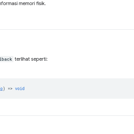
formasi memori fisik.
lback
terlihat seperti:
fo
) =>
void