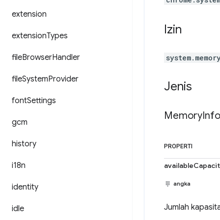
extension
Izin
extension
Types
file
Browser
Handler
system.memor
file
System
Provider
Jenis
font
Settings
Memory
Inf
gcm
history
PROPERTI
i18n
availableCapaci
angka
identity
Jumlah kapasita
idle