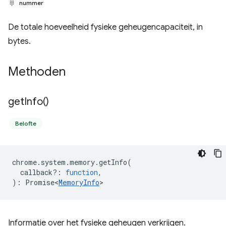
nummer
De totale hoeveelheid fysieke geheugencapaciteit, in
bytes.
Methoden
get
Info(
)
Belofte
chrome
.
system
.
memory
.
getInfo
(
callback?
:
function
,
)
:
Promise<
MemoryInfo
>
Informatie over het fysieke geheugen verkrijgen.