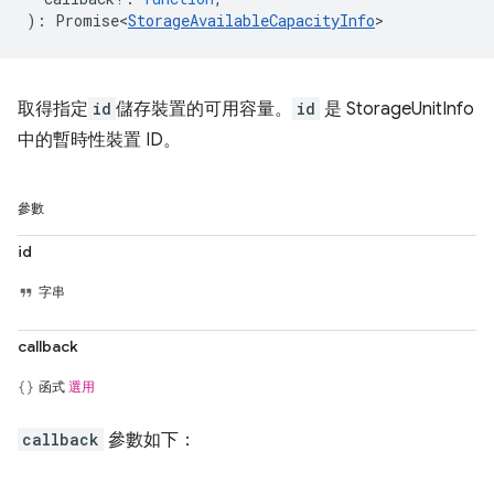
)
:
Promise<
StorageAvailableCapacityInfo
>
取得指定
id
儲存裝置的可用容量。
id
是 StorageUnitInfo
中的暫時性裝置 ID。
參數
id
字串
callback
函式
選用
callback
參數如下：