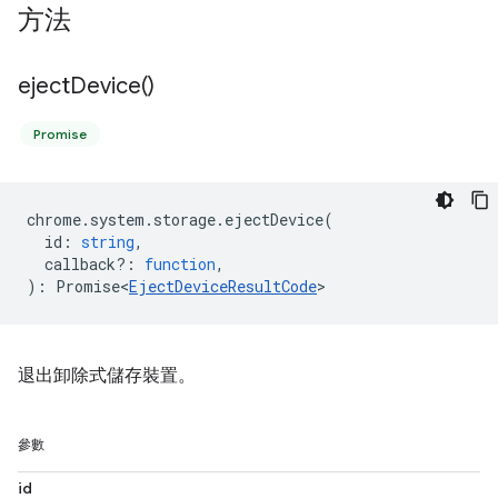
方法
eject
Device(
)
Promise
chrome
.
system
.
storage
.
ejectDevice
(
id
:
string
,
callback?
:
function
,
)
:
Promise<
EjectDeviceResultCode
>
退出卸除式儲存裝置。
參數
id