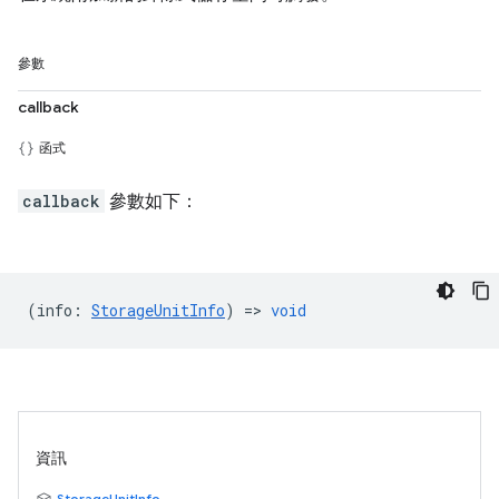
參數
callback
函式
callback
參數如下：
(
info
:
StorageUnitInfo
) =>
void
資訊
StorageUnitInfo