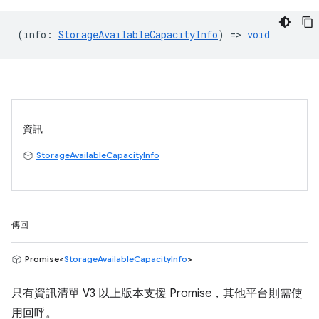
(
info
:
StorageAvailableCapacityInfo
) =>
void
資訊
StorageAvailableCapacityInfo
傳回
Promise<
StorageAvailableCapacityInfo
>
只有資訊清單 V3 以上版本支援 Promise，其他平台則需使
用回呼。