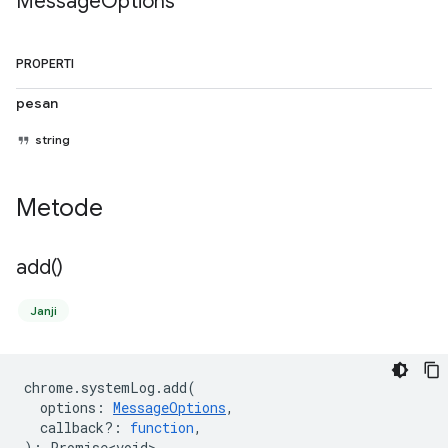
Message
Options
PROPERTI
pesan
string
Metode
add(
)
Janji
chrome
.
systemLog
.
add
(
options
:
MessageOptions
,
callback?
:
function
,
)
:
Promise<void>