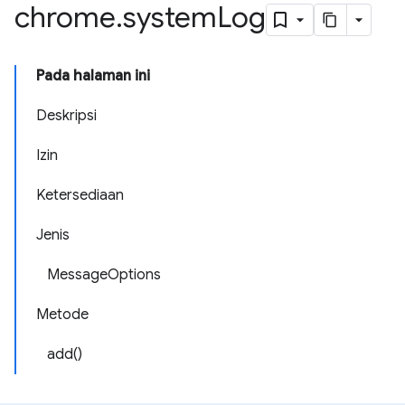
chrome
.
system
Log
Pada halaman ini
Deskripsi
Izin
Ketersediaan
Jenis
MessageOptions
Metode
add()