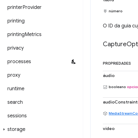
printer
Provider
número
printing
O ID da guia cu
printing
Metrics
Capture
Opt
privacy
processes
PROPRIEDADES
proxy
áudio
booleano
opcio
runtime
search
audioConstraint
MediaStreamCon
sessions
vídeo
storage