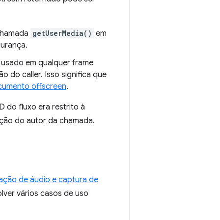
 chamada
getUserMedia()
em
gurança.
r usado em qualquer frame
o caller. Isso significa que
cumento offscreen
.
D do fluxo era restrito à
ação do autor da chamada.
ação de áudio e captura de
lver vários casos de uso