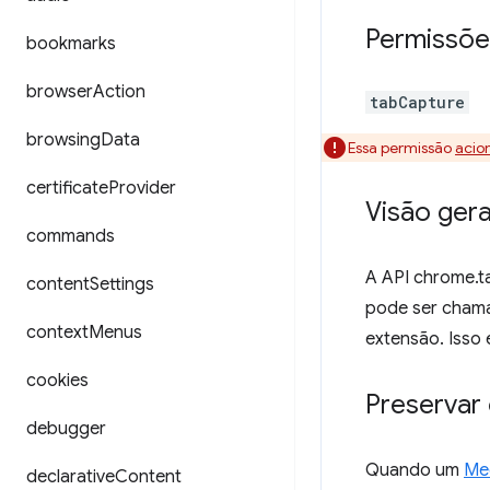
Permissõe
bookmarks
browser
Action
tabCapture
browsing
Data
Essa permissão
acio
certificate
Provider
Visão gera
commands
A API chrome.t
content
Settings
pode ser chama
context
Menus
extensão. Isso
cookies
Preservar
debugger
Quando um
Me
declarative
Content