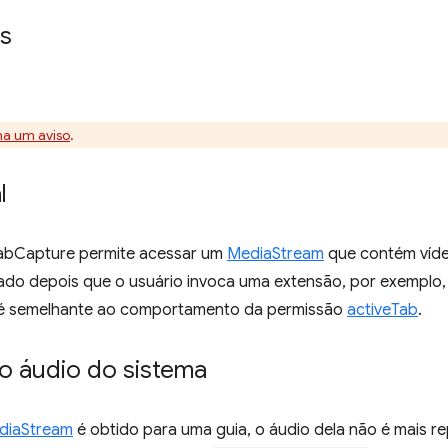
s
na um aviso
.
l
abCapture permite acessar um
MediaStream
que contém vídeo
do depois que o usuário invoca uma extensão, por exemplo,
 é semelhante ao comportamento da permissão
activeTab
.
 o áudio do sistema
diaStream
é obtido para uma guia, o áudio dela não é mais re