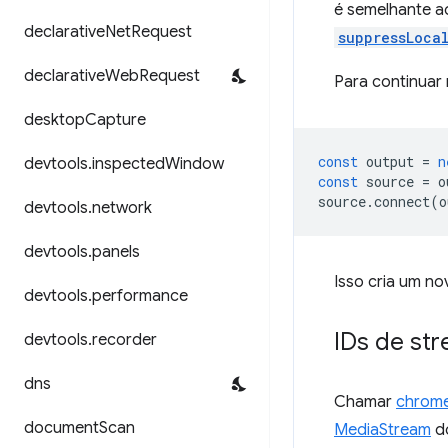
é semelhante 
declarative
Net
Request
suppressLoca
declarative
Web
Request
Para continuar 
desktop
Capture
const
output
=
n
devtools
.
inspected
Window
const
source
=
o
source
.
connect
(
o
devtools
.
network
devtools
.
panels
Isso cria um n
devtools
.
performance
IDs de st
devtools
.
recorder
dns
Chamar
chrome
document
Scan
MediaStream
do