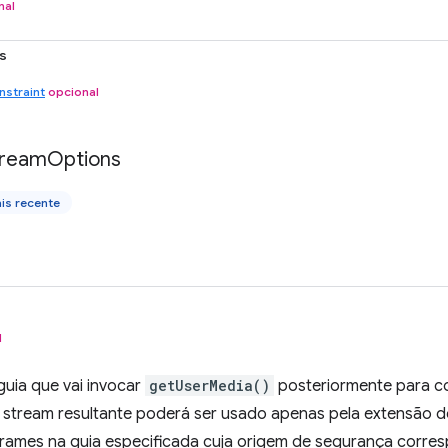
nal
s
straint
opcional
tream
Options
is recente
l
guia que vai invocar
getUserMedia()
posteriormente para co
o stream resultante poderá ser usado apenas pela extensão 
frames na guia especificada cuja origem de segurança corre