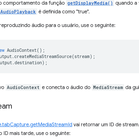
ao comportamento da função
getDisplayMedia()
quando a 
lAudioPlayback
é definida como "true".
reproduzindo áudio para o usuário, use o seguinte:
ew
AudioContext
();
utput
.
createMediaStreamSource
(
stream
);
utput
.
destination
);
ovo
AudioContext
e conecta o áudio do
MediaStream
da gui
ream
.tabCapture.getMediaStreamId
vai retornar um ID de stream
 ID mais tarde, use o seguinte: