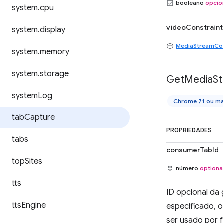
booleano
opcio
system
.
cpu
videoConstraint
system
.
display
MediaStreamCon
system
.
memory
system
.
storage
Get
Media
S
system
Log
Chrome 71 ou ma
tab
Capture
PROPRIEDADES
tabs
consumerTabId
top
Sites
número
optiona
tts
ID opcional da 
tts
Engine
especificado, 
ser usado por 