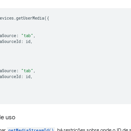
evices
.
getUserMedia
({
aSource
:
"tab"
,
aSourceId
:
id
,
aSource
:
"tab"
,
aSourceId
:
id
,
de uso
mar
getMediaStreamId()
, há restrições sobre onde o ID de