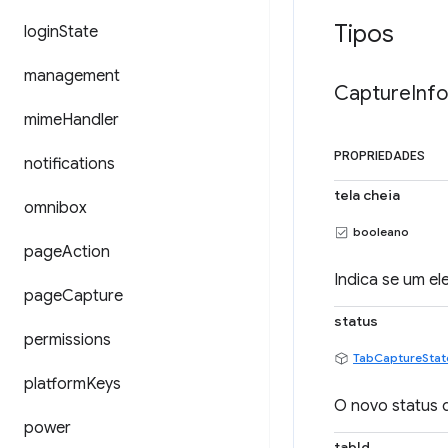
Tipos
login
State
management
Capture
Info
mime
Handler
PROPRIEDADES
notifications
tela cheia
omnibox
booleano
page
Action
Indica se um el
page
Capture
status
permissions
TabCaptureStat
platform
Keys
O novo status 
power
tabId