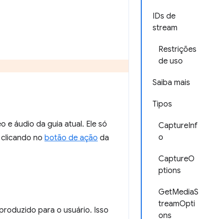
IDs de
stream
Restrições
de uso
Saiba mais
Tipos
 e áudio da guia atual. Ele só
CaptureInf
o
 clicando no
botão de ação
da
CaptureO
ptions
GetMediaS
treamOpti
produzido para o usuário. Isso
ons