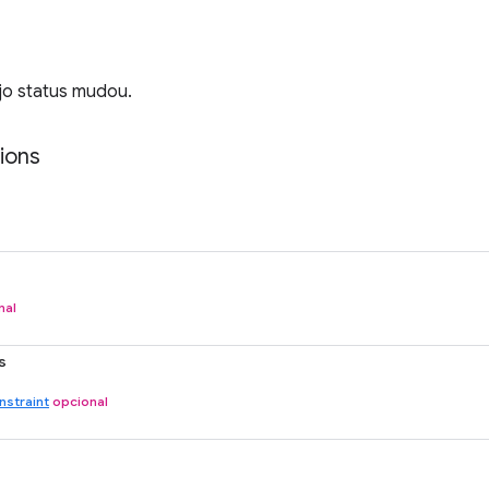
jo status mudou.
ions
nal
s
straint
opcional