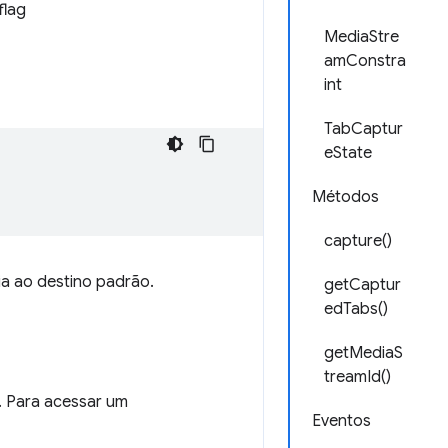
flag
MediaStre
amConstra
int
TabCaptur
eState
Métodos
capture()
a ao destino padrão.
getCaptur
edTabs()
getMediaS
treamId()
. Para acessar um
Eventos