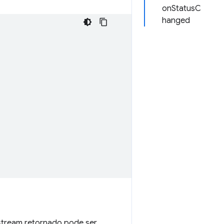
onStatusC
hanged
 stream retornado pode ser