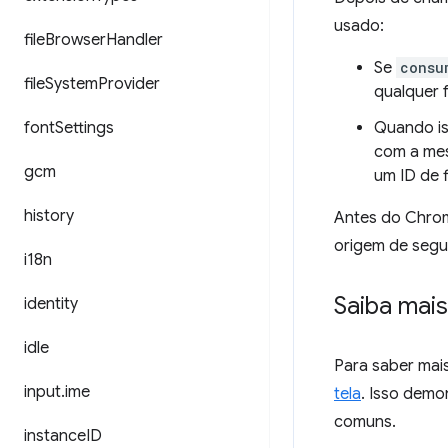
usado:
file
Browser
Handler
Se
consu
file
System
Provider
qualquer 
font
Settings
Quando is
com a mes
gcm
um ID de 
history
Antes do Chro
origem de segu
i18n
Saiba mais
identity
idle
Para saber mai
input
.
ime
tela
. Isso demo
comuns.
instance
ID