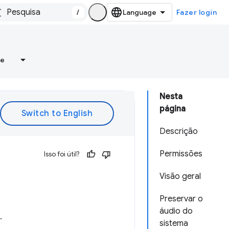
/
Fazer login
re
Nesta
página
Descrição
Permissões
Isso foi útil?
Visão geral
Preservar o
áudio do
.
sistema