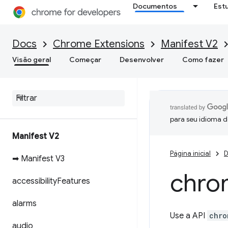
Documentos
Est
Docs
Chrome Extensions
Manifest V2
Visão geral
Começar
Desenvolver
Como fazer
para seu idioma d
Manifest V2
Página inicial
D
➡ Manifest V3
chro
accessibility
Features
alarms
Use a API
chro
audio