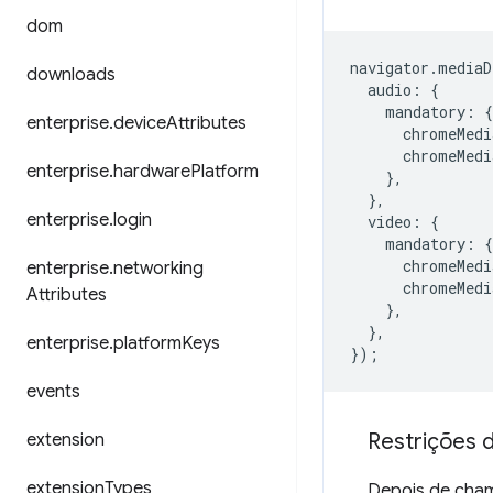
dom
navigator
.
mediaD
downloads
audio
:
{
mandatory
:
{
enterprise
.
device
Attributes
chromeMedi
chromeMedi
enterprise
.
hardware
Platform
},
},
enterprise
.
login
video
:
{
mandatory
:
{
chromeMedi
enterprise
.
networking
chromeMedi
Attributes
},
},
enterprise
.
platform
Keys
});
events
Restrições 
extension
extension
Types
Depois de cha