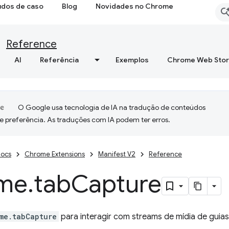
udos de caso
Blog
Novidades no Chrome
Reference
AI
Referência
Exemplos
Chrome Web Sto
O Google usa tecnologia de IA na tradução de conteúdos
e preferência. As traduções com IA podem ter erros.
ocs
Chrome Extensions
Manifest V2
Reference
me
.
tab
Capture
me.tabCapture
para interagir com streams de mídia de guias