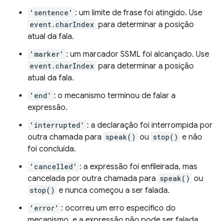
'sentence'
: um limite de frase foi atingido. Use
event.charIndex
para determinar a posição
atual da fala.
'marker'
: um marcador SSML foi alcançado. Use
event.charIndex
para determinar a posição
atual da fala.
'end'
: o mecanismo terminou de falar a
expressão.
'interrupted'
: a declaração foi interrompida por
outra chamada para
speak()
ou
stop()
e não
foi concluída.
'cancelled'
: a expressão foi enfileirada, mas
cancelada por outra chamada para
speak()
ou
stop()
e nunca começou a ser falada.
'error'
: ocorreu um erro específico do
mecanismo, e a expressão não pode ser falada.