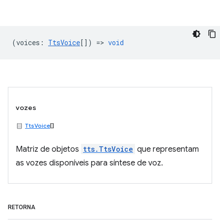
(
voices
:
TtsVoice
[]) =>
void
vozes
TtsVoice
[]
Matriz de objetos
tts.TtsVoice
que representam
as vozes disponíveis para síntese de voz.
RETORNA