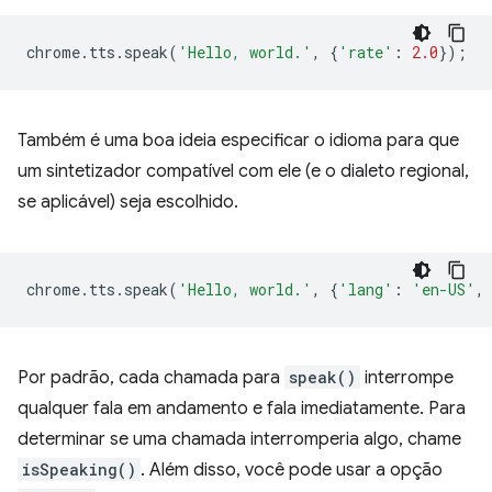
chrome
.
tts
.
speak
(
'Hello, world.'
,
{
'rate'
:
2.0
});
Também é uma boa ideia especificar o idioma para que
um sintetizador compatível com ele (e o dialeto regional,
se aplicável) seja escolhido.
chrome
.
tts
.
speak
(
'Hello, world.'
,
{
'lang'
:
'en-US'
,
Por padrão, cada chamada para
speak()
interrompe
qualquer fala em andamento e fala imediatamente. Para
determinar se uma chamada interromperia algo, chame
isSpeaking()
. Além disso, você pode usar a opção