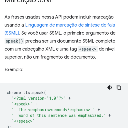
Marcação SSML
As frases usadas nessa API podem incluir marcação
usando a
Linguagem de marcação de síntese de fala
(SSML)
. Se você usar SSML, o primeiro argumento de
speak()
precisa ser um documento SSML completo
com um cabeçalho XML e uma tag
<speak>
de nível
superior, não um fragmento de documento.
Exemplo:
chrome
.
tts
.
speak
(
'<?xml version="1.0"?>'
+
'<speak>'
+
'  The <emphasis>second</emphasis> '
+
'  word of this sentence was emphasized.'
+
'</speak>'
);