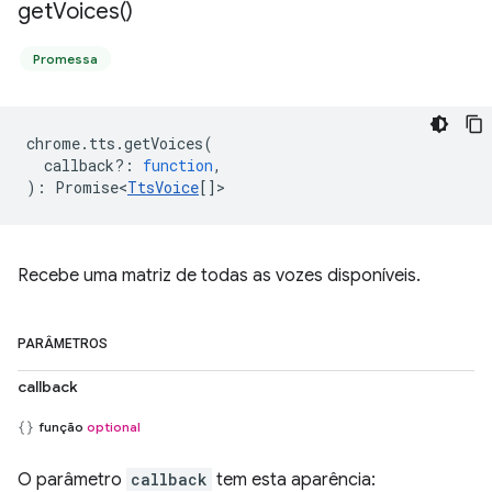
get
Voices(
)
Promessa
chrome
.
tts
.
getVoices
(
callback?
:
function
,
)
:
Promise<
TtsVoice
[]
>
Recebe uma matriz de todas as vozes disponíveis.
PARÂMETROS
callback
função
optional
O parâmetro
callback
tem esta aparência: