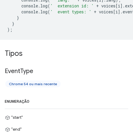
console
.
log
(
'  extension id: '
+
voices
[
i
].
ext
console
.
log
(
'  event types: '
+
voices
[
i
].
even
}
}
);
Tipos
Event
Type
Chrome 54 ou mais recente
ENUMERAÇÃO
"start"
"end"