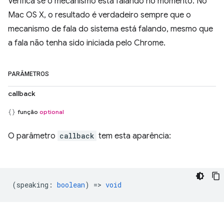
Verifica se o mecanismo está falando no momento. No
Mac OS X, o resultado é verdadeiro sempre que o
mecanismo de fala do sistema está falando, mesmo que
a fala não tenha sido iniciada pelo Chrome.
PARÂMETROS
callback
função
optional
O parâmetro
callback
tem esta aparência:
(
speaking
:
boolean
) =>
void