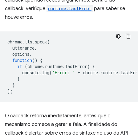
callback que não receba argumentos. Dentro do
callback, verifique
runtime.lastError
para saber se
houve erros.
chrome
.
tts
.
speak
(
utterance
,
options
,
function
()
{
if
(
chrome
.
runtime
.
lastError
)
{
console
.
log
(
'Error: '
+
chrome
.
runtime
.
lastErr
}
}
);
O callback retorna imediatamente, antes que o
mecanismo comece a gerar a fala. A finalidade do
callback é alertar sobre erros de sintaxe no uso da API