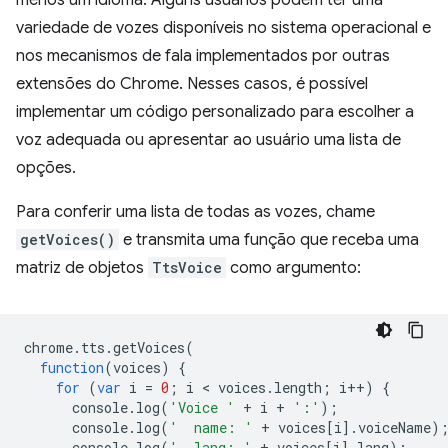
menos um idioma. Alguns usuários podem ter uma
variedade de vozes disponíveis no sistema operacional e
nos mecanismos de fala implementados por outras
extensões do Chrome. Nesses casos, é possível
implementar um código personalizado para escolher a
voz adequada ou apresentar ao usuário uma lista de
opções.
Para conferir uma lista de todas as vozes, chame
getVoices()
e transmita uma função que receba uma
matriz de objetos
TtsVoice
como argumento:
chrome
.
tts
.
getVoices
(
function
(
voices
)
{
for
(
var
i
=
0
;
i
 < 
voices
.
length
;
i
++
)
{
console
.
log
(
'Voice '
+
i
+
':'
);
console
.
log
(
'  name: '
+
voices
[
i
].
voiceName
)
console
.
log
(
'  lang: '
+
voices
[
i
].
lang
);