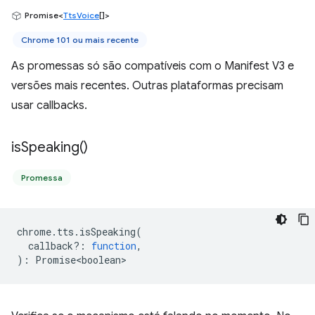
Promise<
TtsVoice
[]>
Chrome 101 ou mais recente
As promessas só são compatíveis com o Manifest V3 e
versões mais recentes. Outras plataformas precisam
usar callbacks.
is
Speaking(
)
Promessa
chrome
.
tts
.
isSpeaking
(
callback?
:
function
,
)
:
Promise<boolean>