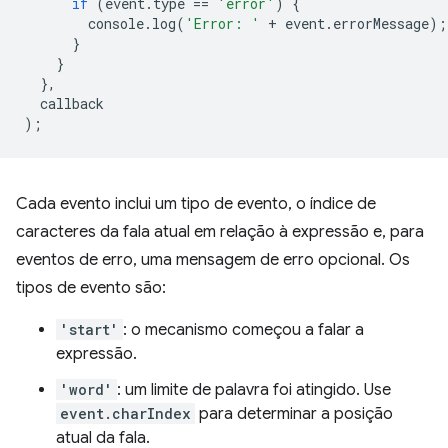
if
(
event
.
type
==
'error'
)
{
console
.
log
(
'Error: '
+
event
.
errorMessage
);
}
}
},
callback
);
Cada evento inclui um tipo de evento, o índice de
caracteres da fala atual em relação à expressão e, para
eventos de erro, uma mensagem de erro opcional. Os
tipos de evento são:
'start'
: o mecanismo começou a falar a
expressão.
'word'
: um limite de palavra foi atingido. Use
event.charIndex
para determinar a posição
atual da fala.