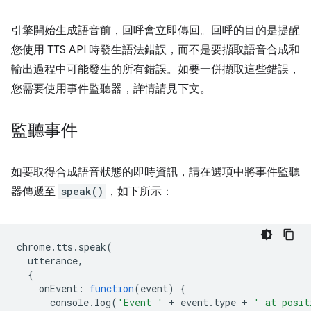
引擎開始生成語音前，回呼會立即傳回。回呼的目的是提醒
您使用 TTS API 時發生語法錯誤，而不是要擷取語音合成和
輸出過程中可能發生的所有錯誤。如要一併擷取這些錯誤，
您需要使用事件監聽器，詳情請見下文。
監聽事件
如要取得合成語音狀態的即時資訊，請在選項中將事件監聽
器傳遞至
speak()
，如下所示：
chrome
.
tts
.
speak
(
utterance
,
{
onEvent
:
function
(
event
)
{
console
.
log
(
'Event '
+
event
.
type
+
' at posit