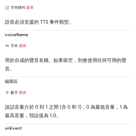
字串陣列
選用
語音必須支援的 TTS 事件類型。
voiceName
字串
選填
用於合成的聲音名稱。如果留空，則會使用任何可用的聲
音。
磁碟區
數字
選填
說話音量介於 0 到 1 之間 (含 0 和 1)，0 為最低音量，1 為
最高音量，預設值為 1.0。
onEvent