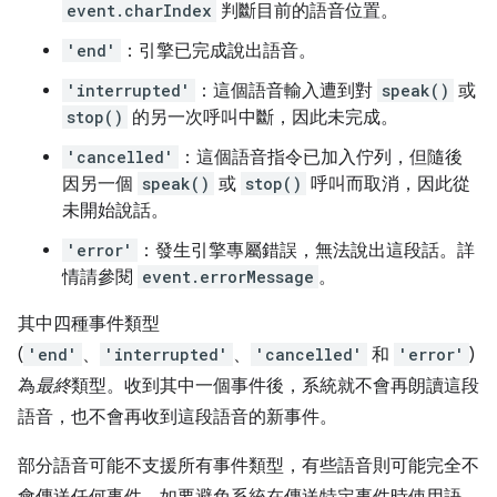
event.charIndex
判斷目前的語音位置。
'end'
：引擎已完成說出語音。
'interrupted'
：這個語音輸入遭到對
speak()
或
stop()
的另一次呼叫中斷，因此未完成。
'cancelled'
：這個語音指令已加入佇列，但隨後
因另一個
speak()
或
stop()
呼叫而取消，因此從
未開始說話。
'error'
：發生引擎專屬錯誤，無法說出這段話。詳
情請參閱
event.errorMessage
。
其中四種事件類型
(
'end'
、
'interrupted'
、
'cancelled'
和
'error'
)
為
最終
類型。收到其中一個事件後，系統就不會再朗讀這段
語音，也不會再收到這段語音的新事件。
部分語音可能不支援所有事件類型，有些語音則可能完全不