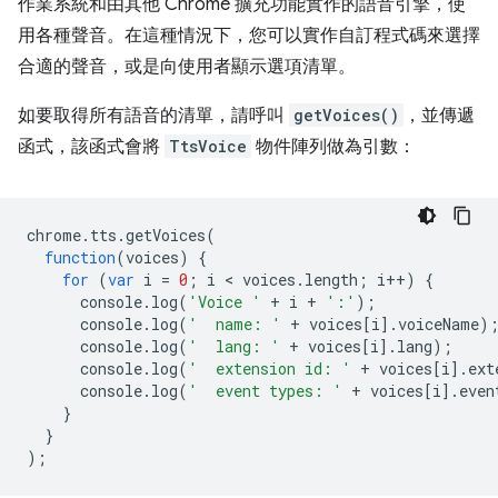
作業系統和由其他 Chrome 擴充功能實作的語音引擎，使
用各種聲音。在這種情況下，您可以實作自訂程式碼來選擇
合適的聲音，或是向使用者顯示選項清單。
如要取得所有語音的清單，請呼叫
getVoices()
，並傳遞
函式，該函式會將
TtsVoice
物件陣列做為引數：
chrome
.
tts
.
getVoices
(
function
(
voices
)
{
for
(
var
i
=
0
;
i
 < 
voices
.
length
;
i
++
)
{
console
.
log
(
'Voice '
+
i
+
':'
);
console
.
log
(
'  name: '
+
voices
[
i
].
voiceName
)
console
.
log
(
'  lang: '
+
voices
[
i
].
lang
);
console
.
log
(
'  extension id: '
+
voices
[
i
].
ext
console
.
log
(
'  event types: '
+
voices
[
i
].
even
}
}
);