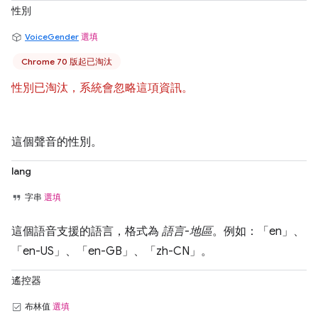
性別
VoiceGender
選填
Chrome 70 版起已淘汰
性別已淘汰，系統會忽略這項資訊。
這個聲音的性別。
lang
字串
選填
這個語音支援的語言，格式為
語言
-
地區
。例如：「en」、
「en-US」、「en-GB」、「zh-CN」。
遙控器
布林值
選填