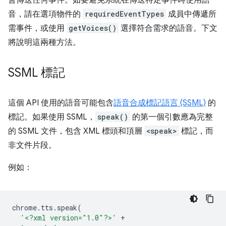
會傳送任何事件。如要避免系統在傳送特定事件時使用語
音，請在選項物件的
requiredEventTypes
成員中傳遞所
需事件，或使用
getVoices()
選擇符合需求的語音。下文
將說明這兩種方法。
SSML 標記
這個 API 使用的語音可能包含
語音合成標記語言 (SSML)
的
標記。如果使用 SSML，
speak()
的第一個引數應為完整
的 SSML 文件，包含 XML 標頭和頂層
<speak>
標記，而
非文件片段。
例如：
chrome
.
tts
.
speak
(
'<?xml version="1.0"?>'
+