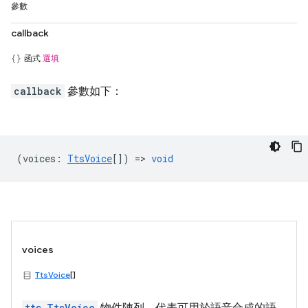
參數
callback
函式
選填
callback
參數如下：
(
voices
:
TtsVoice
[]) =>
void
voices
TtsVoice
[]
tts.TtsVoice