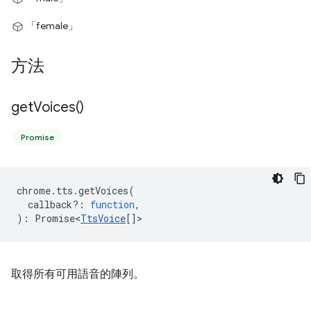
「female」
方法
get
Voices(
)
Promise
chrome
.
tts
.
getVoices
(
callback?
:
function
,
)
:
Promise<
TtsVoice
[]
>
取得所有可用語音的陣列。