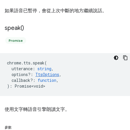
如果語音已暫停，會從上次中斷的地方繼續說話。
speak(
)
Promise
chrome
.
tts
.
speak
(
utterance
:
string
,
options?
:
TtsOptions
,
callback?
:
function
,
)
:
Promise<void>
使用文字轉語音引擎朗讀文字。
參數