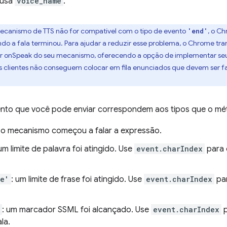
 usa
voice_name
.
mecanismo de TTS não for compatível com o tipo de evento
, o C
'end'
do a fala terminou. Para ajudar a reduzir esse problema, o Chrome t
r onSpeak do seu mecanismo, oferecendo a opção de implementar seu p
clientes não conseguem colocar em fila enunciados que devem ser f
ento que você pode enviar correspondem aos tipos que o m
: o mecanismo começou a falar a expressão.
 um limite de palavra foi atingido. Use
event.charIndex
para 
ce'
: um limite de frase foi atingido. Use
event.charIndex
par
: um marcador SSML foi alcançado. Use
event.charIndex
p
la.