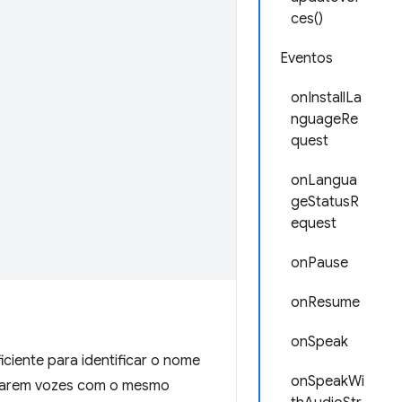
ces()
Eventos
onInstallLa
nguageRe
quest
onLangua
geStatusR
equest
onPause
onResume
onSpeak
iciente para identificar o nome
onSpeakWi
trarem vozes com o mesmo