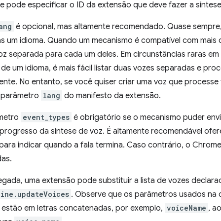
e pode especificar o ID da extensão que deve fazer a síntese
ang
é opcional, mas altamente recomendado. Quase sempre,
as um idioma. Quando um mecanismo é compatível com mais d
voz separada para cada um deles. Em circunstâncias raras e
de um idioma, é mais fácil listar duas vozes separadas e pr
ente. No entanto, se você quiser criar uma voz que processe
o parâmetro
lang
do manifesto da extensão.
âmetro
event_types
é obrigatório se o mecanismo puder envia
 progresso da síntese de voz. É altamente recomendável ofer
para indicar quando a fala termina. Caso contrário, o Chro
das.
egada, uma extensão pode substituir a lista de vozes decla
gine.updateVoices
. Observe que os parâmetros usados na
estão em letras concatenadas, por exemplo,
voiceName
, a