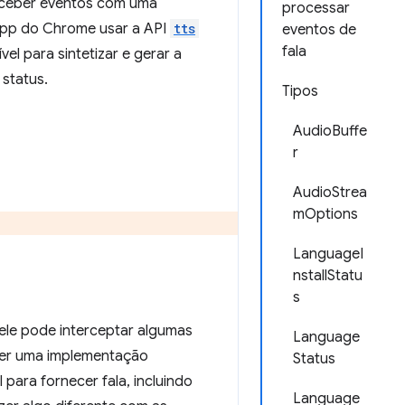
receber eventos com uma
processar
app do Chrome usar a API
tts
eventos de
fala
el para sintetizar e gerar a
 status.
Tipos
AudioBuffe
r
AudioStrea
mOptions
LanguageI
nstallStatu
s
ele pode interceptar algumas
Language
er uma implementação
Status
para fornecer fala, incluindo
Language