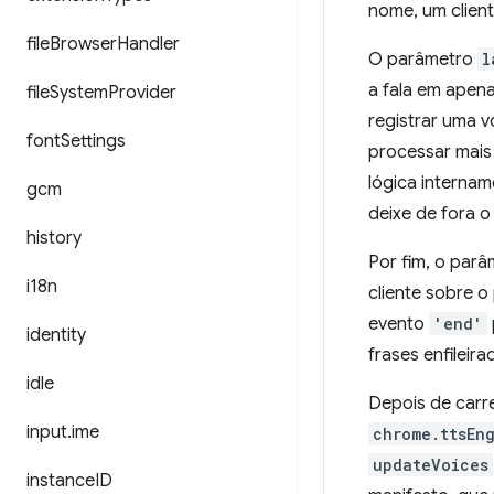
nome, um client
file
Browser
Handler
O parâmetro
l
a fala em apen
file
System
Provider
registrar uma 
font
Settings
processar mais 
lógica internam
gcm
deixe de fora 
history
Por fim, o par
i18n
cliente sobre o
evento
'end'
identity
frases enfileira
idle
Depois de carr
input
.
ime
chrome.ttsEn
updateVoices
instance
ID