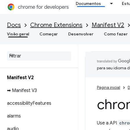
Documentos
Est
Docs
Chrome Extensions
Manifest V2
Visão geral
Começar
Desenvolver
Como fazer
para seu idioma d
Manifest V2
Página inicial
D
➡ Manifest V3
chro
accessibility
Features
alarms
Use a API
chro
audio