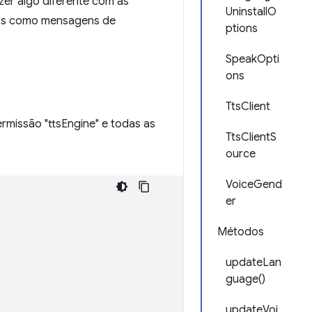
zer algo diferente com as
UninstallO
-las como mensagens de
ptions
SpeakOpti
ons
TtsClient
missão "ttsEngine" e todas as
TtsClientS
ource
VoiceGend
er
Métodos
updateLan
guage()
updateVoi