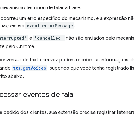
o mecanismo terminou de falar a frase.
: ocorreu um erro específico do mecanismo, e a expressão nã
ormações em
event.errorMessage
.
nterrupted'
e
'cancelled'
não são enviados pelo mecanis
te pelo Chrome.
 conversão de texto em voz podem receber as informações d
mando
tts.getVoices
, supondo que você tenha registrado li
ito abaixo.
essar eventos de fala
 a pedido dos clientes, sua extensão precisa registrar listene