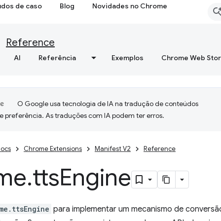
udos de caso
Blog
Novidades no Chrome
Reference
AI
Referência
Exemplos
Chrome Web Sto
O Google usa tecnologia de IA na tradução de conteúdos
e preferência. As traduções com IA podem ter erros.
ocs
Chrome Extensions
Manifest V2
Reference
me
.
tts
Engine
me.ttsEngine
para implementar um mecanismo de conversão