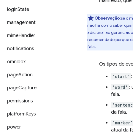
manifesto, que
login
State
Observação
:se o 
management
não há como saber quan
adicional ao gerenciado
mime
Handler
recomendado porque os 
fala.
notifications
omnibox
Os tipos de ev
page
Action
'start'
'word'
:
page
Capture
fala.
permissions
'senten
da fala.
platform
Keys
'marker'
power
atual da fa