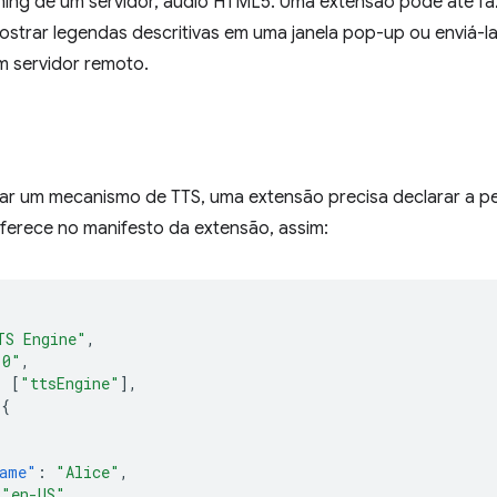
ming de um servidor, áudio HTML5. Uma extensão pode até fa
ostrar legendas descritivas em uma janela pop-up ou enviá
m servidor remoto.
ar um mecanismo de TTS, uma extensão precisa declarar a per
ferece no manifesto da extensão, assim:
TS Engine"
,
.0"
,
:
[
"ttsEngine"
],
{
ame"
:
"Alice"
,
"en-US"
,