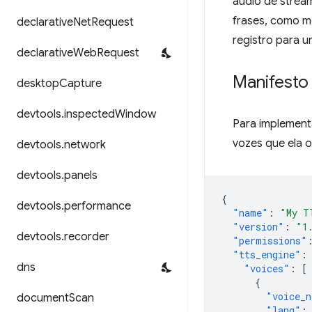
áudio de strea
frases, como m
declarative
Net
Request
registro para u
declarative
Web
Request
Manifesto
desktop
Capture
devtools
.
inspected
Window
Para implement
vozes que ela o
devtools
.
network
devtools
.
panels
{
devtools
.
performance
"name"
:
"My T
"version"
:
"1
devtools
.
recorder
"permissions"
"tts_engine"
:
dns
"voices"
:
[
{
"voice_n
document
Scan
"lang"
: