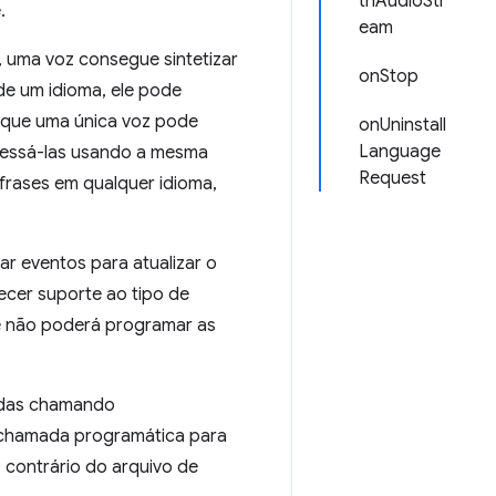
thAudioStr
.
eam
 uma voz consegue sintetizar
onStop
e um idioma, ele pode
m que uma única voz pode
onUninstall
Language
ocessá-las usando a mesma
Request
 frases em qualquer idioma,
r eventos para atualizar o
ecer suporte ao tipo de
me não poderá programar as
radas chamando
 chamada programática para
o contrário do arquivo de