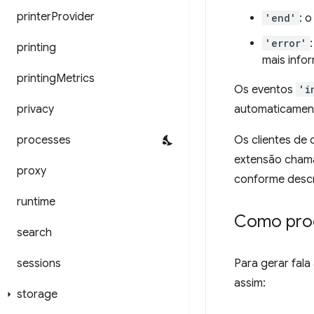
printer
Provider
'end'
: 
'error'
printing
mais inf
printing
Metrics
Os eventos
'i
privacy
automaticamen
processes
Os clientes de
extensão cha
proxy
conforme descr
runtime
Como proc
search
sessions
Para gerar fala
assim:
storage