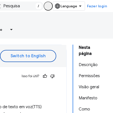
/
Fazer login
re
Nesta
página
Descrição
Permissões
Isso foi útil?
Visão geral
Manifesto
 de texto em voz(TTS)
Como