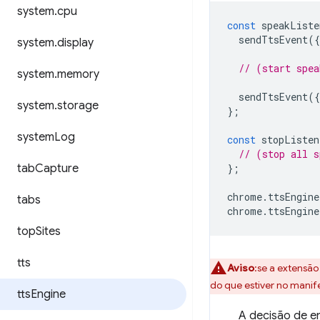
system
.
cpu
const
speakListe
sendTtsEvent
({
system
.
display
// (start spea
system
.
memory
sendTtsEvent
({
system
.
storage
};
system
Log
const
stopListen
// (stop all s
tab
Capture
};
chrome
.
ttsEngine
tabs
chrome
.
ttsEngine
top
Sites
tts
Aviso
:se a extensão
do que estiver no manif
tts
Engine
A decisão de e