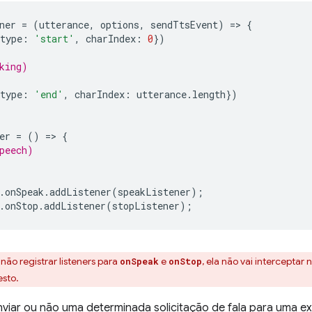
ner
=
(
utterance
,
options
,
sendTtsEvent
)
=
>
{
type
:
'start'
,
charIndex
:
0
})
king)
type
:
'end'
,
charIndex
:
utterance
.
length
})
er
=
()
=
>
{
peech)
.
onSpeak
.
addListener
(
speakListener
);
.
onStop
.
addListener
(
stopListener
);
 não registrar listeners para
e
, ela não vai intercept
onSpeak
onStop
esto.
nviar ou não uma determinada solicitação de fala para uma 