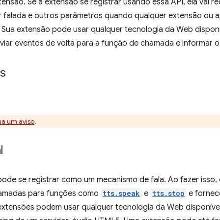
ensão. Se a extensão se registrar usando essa API, ela vai 
r falada e outros parâmetros quando qualquer extensão ou 
. Sua extensão pode usar qualquer tecnologia da Web disponív
nviar eventos de volta para a função de chamada e informar o
s
na um aviso
.
l
ode se registrar como um mecanismo de fala. Ao fazer isso, 
hamadas para funções como
tts.speak
e
tts.stop
e fornec
 extensões podem usar qualquer tecnologia da Web disponível 