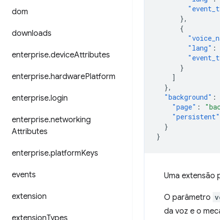
"event_t
dom
},
{
downloads
"voice_n
"lang"
:
enterprise
.
device
Attributes
"event_t
}
enterprise
.
hardware
Platform
]
},
"background"
:
enterprise
.
login
"page"
:
"ba
"persistent"
enterprise
.
networking
}
Attributes
}
enterprise
.
platform
Keys
events
Uma extensão p
extension
O parâmetro
v
da voz e o mec
extension
Types