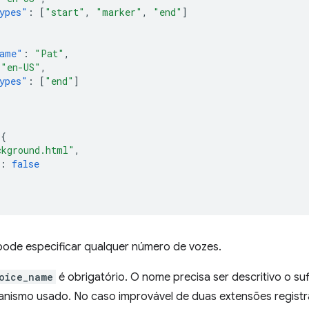
ypes"
:
[
"start"
,
"marker"
,
"end"
]
ame"
:
"Pat"
,
"en-US"
,
ypes"
:
[
"end"
]
{
ckground.html"
,
:
false
ode especificar qualquer número de vozes.
oice_name
é obrigatório. O nome precisa ser descritivo o suf
anismo usado. No caso improvável de duas extensões regis