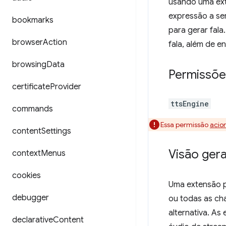
usando uma ext
expressão a se
bookmarks
para gerar fala
browser
Action
fala, além de e
browsing
Data
Permissõe
certificate
Provider
ttsEngine
commands
Essa permissão
acio
content
Settings
Visão gera
context
Menus
cookies
Uma extensão p
debugger
ou todas as c
alternativa. As
declarative
Content