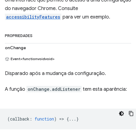
Uma interface que permite o acesso a uma configuração
do navegador Chrome. Consulte
accessibilityFeatures
para ver um exemplo.
PROPRIEDADES
onChange
Event<functionvoidvoid>
Disparado após a mudança da configuração.
A função
onChange.addListener
tem esta aparência:
(
callback
:
function
) => {...}