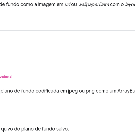
o de fundo como a imagem em
url
ou
wallpaperData
com o
layo
pcional
plano de fundo codificada em jpeg ou png como um ArrayBuf
quivo do plano de fundo salvo.