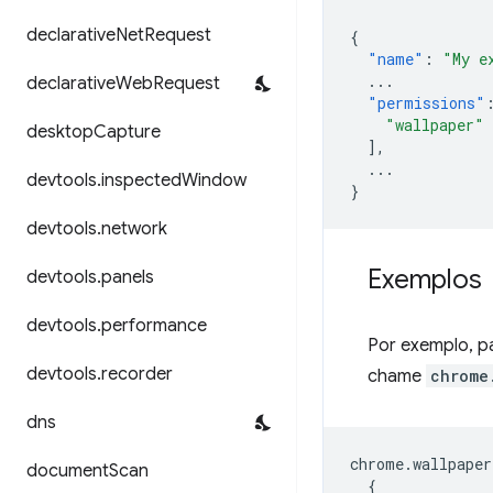
declarative
Net
Request
{
"name"
:
"My e
...
declarative
Web
Request
"permissions"
"wallpaper"
desktop
Capture
],
...
devtools
.
inspected
Window
}
devtools
.
network
Exemplos
devtools
.
panels
devtools
.
performance
Por exemplo, p
devtools
.
recorder
chame
chrome
dns
chrome
.
wallpaper
document
Scan
{