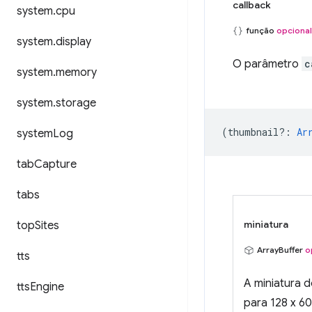
callback
system
.
cpu
função
opcional
system
.
display
O parâmetro
c
system
.
memory
system
.
storage
(
thumbnail?
:
Ar
system
Log
tab
Capture
tabs
miniatura
top
Sites
ArrayBuffer
o
tts
A miniatura 
tts
Engine
para 128 x 60