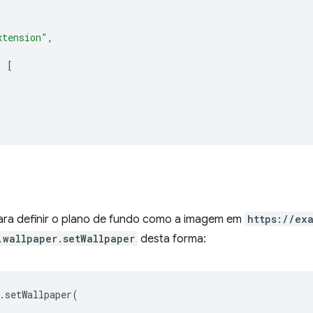
xtension"
,
:
[
ara definir o plano de fundo como a imagem em
https://ex
.wallpaper.setWallpaper
desta forma:
.
setWallpaper
(