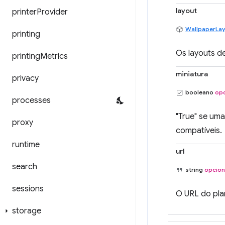
layout
printer
Provider
WallpaperLa
printing
Os layouts d
printing
Metrics
miniatura
privacy
booleano
opc
processes
"True" se uma
proxy
compatíveis.
runtime
url
search
string
opcion
sessions
O URL do plan
storage