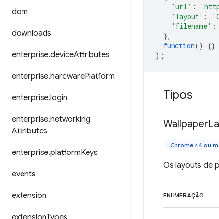
'url'
:
'htt
dom
'layout'
:
'
'filename'
:
downloads
},
function
()
{}
enterprise
.
device
Attributes
);
enterprise
.
hardware
Platform
Tipos
enterprise
.
login
enterprise
.
networking
Wallpaper
La
Attributes
Chrome 44 ou ma
enterprise
.
platform
Keys
Os layouts de 
events
extension
ENUMERAÇÃO
extension
Types