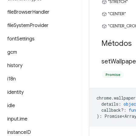
"STRETCH"
file
Browser
Handler
"CENTER"
file
System
Provider
"CENTER_CRO
font
Settings
Métodos
gcm
set
Wallpape
history
Promise
i18n
identity
chrome
.
wallpaper
details
:
objec
idle
callback?
:
fun
)
:
Promise<Arra
input
.
ime
instance
ID