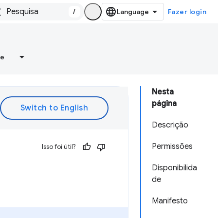
/
Fazer login
re
Nesta
página
Descrição
Permissões
Isso foi útil?
Disponibilida
de
Manifesto