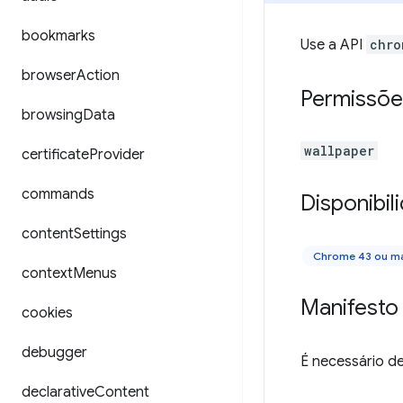
bookmarks
Use a API
chro
browser
Action
Permissõe
browsing
Data
wallpaper
certificate
Provider
commands
Disponibil
content
Settings
Chrome 43 ou ma
context
Menus
Manifesto
cookies
debugger
É necessário de
declarative
Content