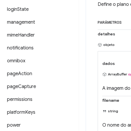
Define o plan
login
State
management
PARÂMETROS
detalhes
mime
Handler
objeto
notifications
omnibox
dados
page
Action
ArrayBuffer
o
page
Capture
A imagem do 
permissions
filename
string
platform
Keys
power
O nome do ar