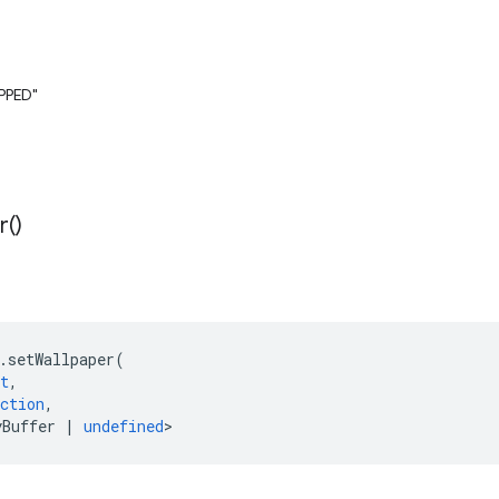
PPED"
r(
)
.
setWallpaper
(
t
,
ction
,
yBuffer
|
undefined
>