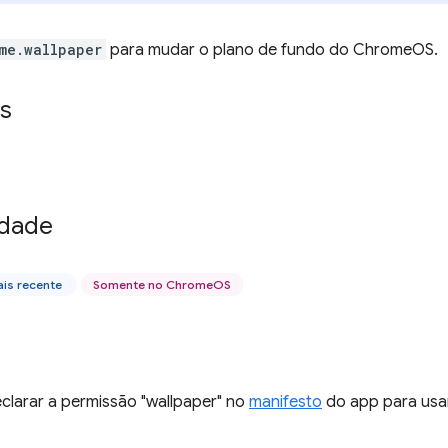
me.wallpaper
para mudar o plano de fundo do ChromeOS.
s
idade
is recente
Somente no ChromeOS
clarar a permissão "wallpaper" no
manifesto
do app para usar