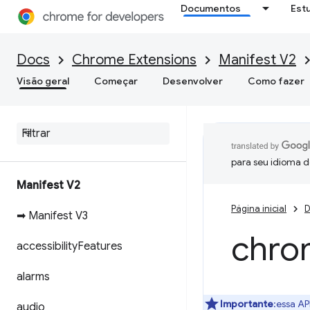
Documentos
Est
Docs
Chrome Extensions
Manifest V2
Visão geral
Começar
Desenvolver
Como fazer
para seu idioma d
Manifest V2
Página inicial
D
➡ Manifest V3
chro
accessibility
Features
alarms
Importante
:essa AP
audio