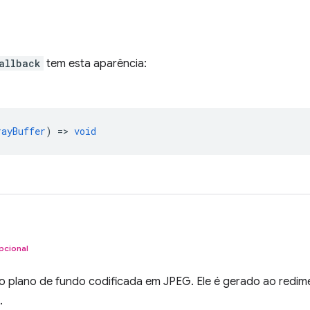
allback
tem esta aparência:
rayBuffer
) =>
void
pcional
do plano de fundo codificada em JPEG. Ele é gerado ao redim
.