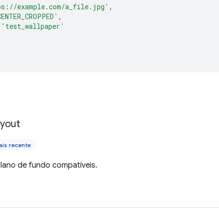
ps://example.com/a_file.jpg'
,
CENTER_CROPPED'
,
'test_wallpaper'
yout
is recente
plano de fundo compatíveis.