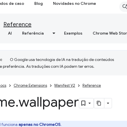
udos de caso
Blog
Novidades no Chrome
Reference
AI
Referência
Exemplos
Chrome Web Sto
O Google usa tecnologia de IA na tradução de conteúdos
e preferência. As traduções com IA podem ter erros.
ocs
Chrome Extensions
Manifest V2
Reference
me
.
wallpaper
I funciona
apenas no ChromeOS
.