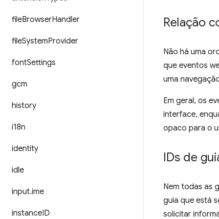
file
Browser
Handler
Relação c
file
System
Provider
Não há uma ord
font
Settings
que eventos we
uma navegação 
gcm
Em geral, os e
history
interface, enq
i18n
opaco para o u
identity
IDs de gui
idle
Nem todas as g
input
.
ime
guia que está 
instance
ID
solicitar infor