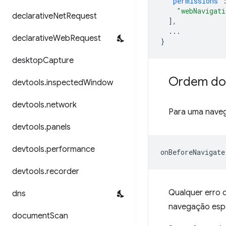
"permissions"
"webNavigati
declarative
Net
Request
],
...
declarative
Web
Request
}
desktop
Capture
Ordem do
devtools
.
inspected
Window
devtools
.
network
Para uma naveg
devtools
.
panels
devtools
.
performance
devtools
.
recorder
Qualquer erro 
dns
navegação espe
document
Scan