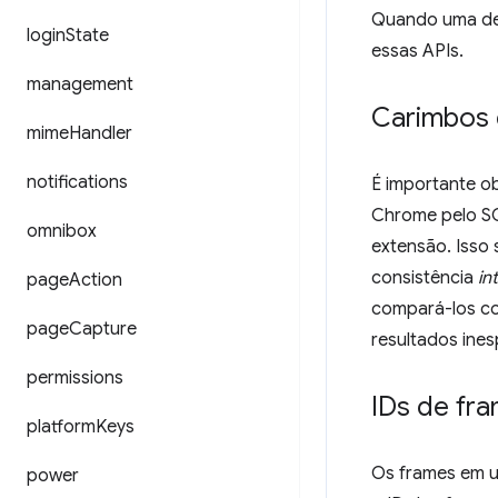
Quando uma de
login
State
essas APIs.
management
Carimbos 
mime
Handler
notifications
É importante o
Chrome pelo SO
omnibox
extensão. Isso 
consistência
in
page
Action
compará-los co
page
Capture
resultados ine
permissions
IDs de fr
platform
Keys
Os frames em um
power