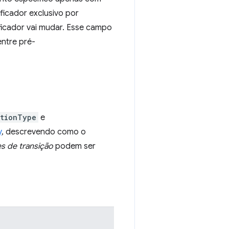
ificador exclusivo por
ficador vai mudar. Esse campo
entre pré-
itionType
e
y
, descrevendo como o
es de transição
podem ser