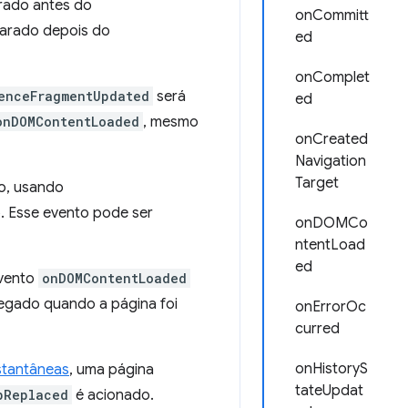
rado antes do
onCommitt
parado depois do
ed
onComplet
enceFragmentUpdated
será
ed
onDOMContentLoaded
, mesmo
onCreated
Navigation
Target
lo, usando
. Esse evento pode ser
onDOMCo
ntentLoad
ed
evento
onDOMContentLoaded
regado quando a página foi
onErrorOc
curred
onHistoryS
stantâneas
, uma página
tateUpdat
bReplaced
é acionado.