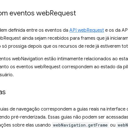
om eventos web
Request
em definida entre os eventos da
API webRequest
e os da API
bRequest ainda sejam recebidos para frames que já iniciar
só prossiga depois que os recursos de rede já estiverem to
ventos webNavigation estão intimamente relacionados ao est
uanto os eventos webRequest correspondem ao estado da pil
suário.
as
uias de navegação correspondem a guias reais na interface
sendo pré-renderizada. Essas guias não podem ser acessada
mações sobre elas usando
webNavigation.getFrame
ou
webN