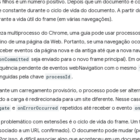
s filhos é um número positivo. Depois que um documento é co
 constante durante o ciclo de vida do documento. A partir 
ante a vida útil do frame (em várias navegações).
eza multiprocesso do Chrome, uma guia pode usar processos 
tino de uma página da Web. Portanto, se uma navegação oc
ceber eventos da página nova e da antiga até que a nova na
onCommitted
seja enviado para o novo frame principal). Em ou
equência pendente de eventos webNavigation com o mesmo
inguidas pela chave
processId
.
ante um carregamento provisório, o processo pode ser altern
o a carga é redirecionada para um site diferente. Nesse cas
gate
e
onErrorOccurred
repetidos até receber o evento
o
 problemático com extensões é o ciclo de vida do frame. U
ociado a um URL confirmado). O documento pode mudar (po
Por isso, é difícil associar algo que aconteceu em um docum