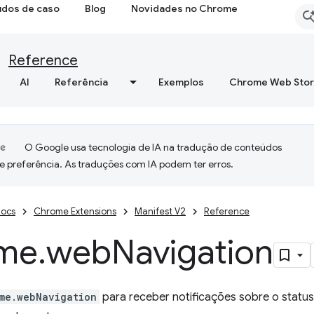
udos de caso
Blog
Novidades no Chrome
Reference
AI
Referência
Exemplos
Chrome Web Sto
O Google usa tecnologia de IA na tradução de conteúdos
e preferência. As traduções com IA podem ter erros.
ocs
Chrome Extensions
Manifest V2
Reference
me
.
web
Navigation
me.webNavigation
para receber notificações sobre o status