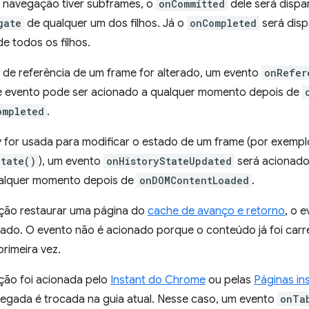
 navegação tiver subframes, o
onCommitted
dele será dispa
gate
de qualquer um dos filhos. Já o
onCompleted
será dis
e todos os filhos.
 de referência de um frame for alterado, um evento
onRefer
e evento pode ser acionado a qualquer momento depois de
ompleted
.
ry for usada para modificar o estado de um frame (por exemp
State()
), um evento
onHistoryStateUpdated
será acionado
ualquer momento depois de
onDOMContentLoaded
.
ção restaurar uma página do
cache de avanço e retorno
, o 
rado. O evento não é acionado porque o conteúdo já foi car
rimeira vez.
ão foi acionada pelo
Instant do Chrome
ou pelas
Páginas in
regada é trocada na guia atual. Nesse caso, um evento
onTa