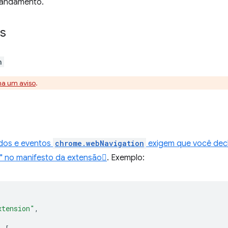
andamento.
s
n
na um aviso
.
dos e eventos
chrome.webNavigation
exigem que você decl
" no manifesto da extensão
. Exemplo:
xtension"
,