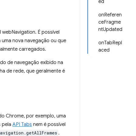
ed
onReferen
ceFragme
ntUpdated
 webNavigation. É possível
am uma nova navegação ou que
onTabRepl
talmente carregados.
aced
ado de navegação exibido na
ha de rede, que geralmente é
 do Chrome, por exemplo, uma
s pela
API Tabs
nem é possível
avigation.getAllFrames
.