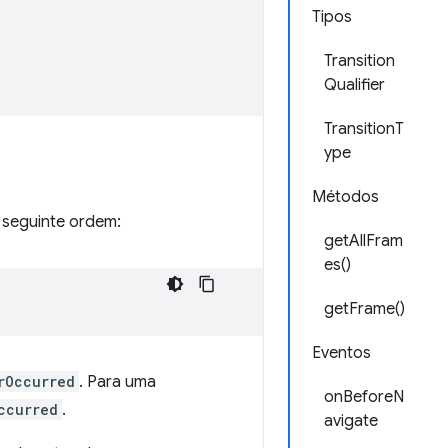
Tipos
Transition
Qualifier
TransitionT
ype
Métodos
 seguinte ordem:
getAllFram
es()
getFrame()
Eventos
rOccurred
. Para uma
onBeforeN
ccurred
.
avigate