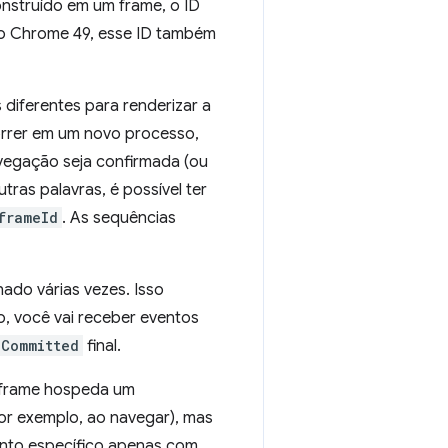
nstruído em um frame, o ID
do Chrome 49, esse ID também
diferentes para renderizar a
orrer em um novo processo,
vegação seja confirmada (ou
tras palavras, é possível ter
frameId
. As sequências
ado várias vezes. Isso
o, você vai receber eventos
nCommitted
final.
m frame hospeda um
r exemplo, ao navegar), mas
ento específico apenas com