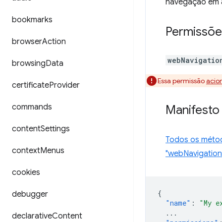
navegação em 
bookmarks
Permissõe
browser
Action
webNavigatio
browsing
Data
Essa permissão
acio
certificate
Provider
commands
Manifesto
content
Settings
Todos os méto
context
Menus
"webNavigation
cookies
{
debugger
"name"
:
"My e
...
declarative
Content