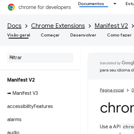
Documentos
Est
Docs
Chrome Extensions
Manifest V2
Visão geral
Começar
Desenvolver
Como fazer
para seu idioma d
Manifest V2
Página inicial
D
➡ Manifest V3
chro
accessibility
Features
alarms
Use a API
chro
audio