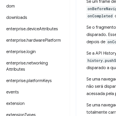
Se um frame de
dom
onBeforeNavi
onCompleted
d
downloads
Se o fragmento
enterprise
.
device
Attributes
disparado. Ess
enterprise
.
hardware
Platform
depois de
onC
enterprise
.
login
Se a API Histo
history.push
enterprise
.
networking
disparado a q
Attributes
Se uma navega
enterprise
.
platform
Keys
não será dispa
events
acessada pela p
extension
Se uma navegaç
totalmente car
extension
Types