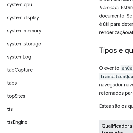
system
.
cpu
frameIds
. Esta
documento. Se 
system
.
display
é útil para det
system
.
memory
renderização/a
system
.
storage
Tipos e qu
system
Log
O evento
onCo
tab
Capture
transitionQua
tabs
navegador nave
retornados para
top
Sites
Estes são os qu
tts
tts
Engine
Qualificadora