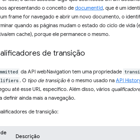
mos apresentando o conceito de
documentId
, que é um ident
um frame for navegado e abrir um novo documento, o identi
erminar quando as páginas mudam o estado do ciclo de vida (
tiva/em cache), porque ele permanece o mesmo.
alificadores de transição
mmitted
da API webNavigation tem uma propriedade
trans
lifiers
. O
tipo de transição
é o mesmo usado na
API Histor
gou até esse URL específico. Além disso, vários
qualificador
 definir ainda mais a navegação.
alificadores de transição:
 de
Descrição