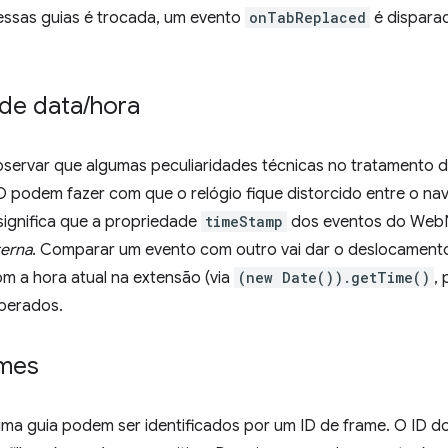
ssas guias é trocada, um evento
onTabReplaced
é disparad
de data
/
hora
bservar que algumas peculiaridades técnicas no tratamento d
 podem fazer com que o relógio fique distorcido entre o na
significa que a propriedade
timeStamp
dos eventos do WebN
terna
. Comparar um evento com outro vai dar o deslocamento
m a hora atual na extensão (via
(new Date()).getTime()
,
sperados.
ames
a guia podem ser identificados por um ID de frame. O ID do 