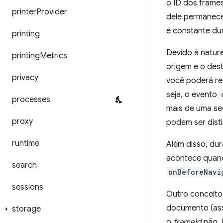
o ID dos frame
printer
Provider
dele permanece
é constante dur
printing
Devido à natur
printing
Metrics
origem e o des
privacy
você poderá re
seja, o evento
processes
mais de uma s
proxy
podem ser dist
runtime
Além disso, dur
acontece quand
search
onBeforeNavi
sessions
Outro conceito
documento (ass
storage
o
frameId
não. 