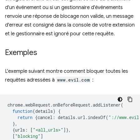
d'un événement ou si un gestionnaire d'événements
renvoie une réponse de blocage non valide, un message
d'erreur est consigné dans la console de votre extension
et le gestionnaire est ignoré pour cette requête.
Exemples
L'exemple suivant montre comment bloquer toutes les
requêtes adressées à
www.evil.com
:
chrome
.
webRequest
.
onBeforeRequest
.
addListener
(
function
(
details
)
{
return
{
cancel
:
details
.
url
.
indexOf
(
"://www.evil
},
{
urls
:
[
"<all_urls>"
]},
[
"blocking"
]