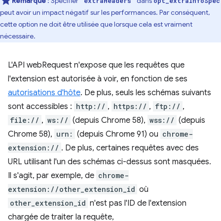
Remarque
: Spécifier
dans
'extraHeaders'
opt_extraInfoSpec
peut avoir un impact négatif sur les performances. Par conséquent,
cette option ne doit être utilisée que lorsque cela est vraiment
nécessaire.
L'API webRequest n'expose que les requêtes que
l'extension est autorisée à voir, en fonction de ses
autorisations d'hôte
. De plus, seuls les schémas suivants
sont accessibles :
http://
,
https://
,
ftp://
,
file://
,
ws://
(depuis Chrome 58),
wss://
(depuis
Chrome 58),
urn:
(depuis Chrome 91) ou
chrome-
extension://
. De plus, certaines requêtes avec des
URL utilisant l'un des schémas ci-dessus sont masquées.
Il s'agit, par exemple, de
chrome-
extension://other_extension_id
où
other_extension_id
n'est pas l'ID de l'extension
chargée de traiter la requête,