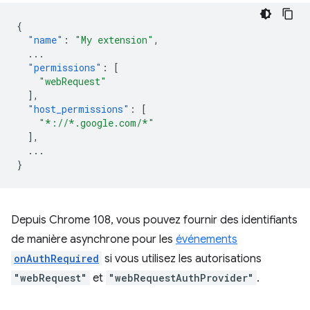
{
"name"
:
"My extension"
,
...
"permissions"
:
[
"webRequest"
],
"host_permissions"
:
[
"*://*.google.com/*"
],
...
}
Depuis Chrome 108, vous pouvez fournir des identifiants
de manière asynchrone pour les
événements
onAuthRequired
si vous utilisez les autorisations
"webRequest"
et
"webRequestAuthProvider"
.