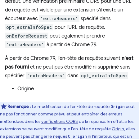
défaut. Une vérification préliminaire CORS pour une URL
de requête est visible par une extension s'il existe un
écouteur avec
'extraHeaders'
spécifié dans
opt_extraInfoSpec
pour l'URL de requête.
onBeforeRequest
peut également prendre
'extraHeaders'
à partir de Chrome 79.
À partir de Chrome 79, l'en-tête de requête suivant
n'est
pas fourni
et ne peut pas être modifié ni supprimé sans
spécifier
'extraHeaders'
dans
opt_extraInfoSpec
:
Origine
Remarque
: La modification de l'en-tête de requête
peut
Origin
ne pas fonctionner comme prévu et peut entraîner des erreurs
inattendues dans les
vérifications CORS
de la réponse. En effet, si les
extensions ne peuvent modifier que l'en-tête de requête
Origin
, elles
ne peuvent pas changer le
ni l'initiateur, qui est un
request origin