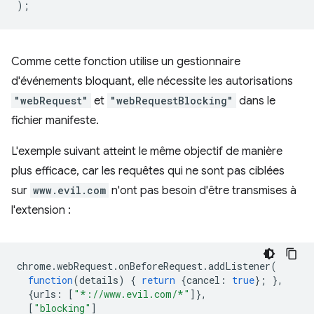
);
Comme cette fonction utilise un gestionnaire
d'événements bloquant, elle nécessite les autorisations
"webRequest"
et
"webRequestBlocking"
dans le
fichier manifeste.
L'exemple suivant atteint le même objectif de manière
plus efficace, car les requêtes qui ne sont pas ciblées
sur
www.evil.com
n'ont pas besoin d'être transmises à
l'extension :
chrome
.
webRequest
.
onBeforeRequest
.
addListener
(
function
(
details
)
{
return
{
cancel
:
true
};
},
{
urls
:
[
"*://www.evil.com/*"
]},
[
"blocking"
]