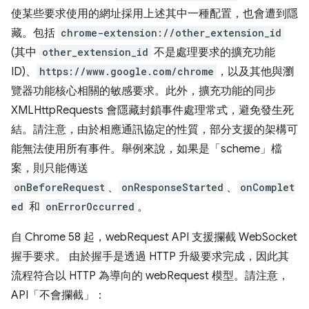
使某些要求使用的網址採用上述其中一種配置，也會遭到隱
藏。包括
chrome-extension://other_extension_id
(其中
other_extension_id
不是處理要求的擴充功能
ID)、
https://www.google.com/chrome
，以及其他與瀏
覽器功能核心相關的敏感要求。此外，擴充功能的同步
XMLHttpRequests 會隱藏封鎖事件處理常式，避免發生死
結。請注意，由於相應通訊協定的性質，部分支援的架構可
能無法使用所有事件。舉例來說，如果是「scheme」檔
案，則只能傳送
onBeforeRequest
、
onResponseStarted
、
onComplet
ed
和
onErrorOccurred
。
自 Chrome 58 起，webRequest API 支援攔截 WebSocket
握手要求。 由於握手是透過 HTTP 升級要求完成，因此其
流程符合以 HTTP 為導向的 webRequest 模型。請注意，
API「不會攔截」
：