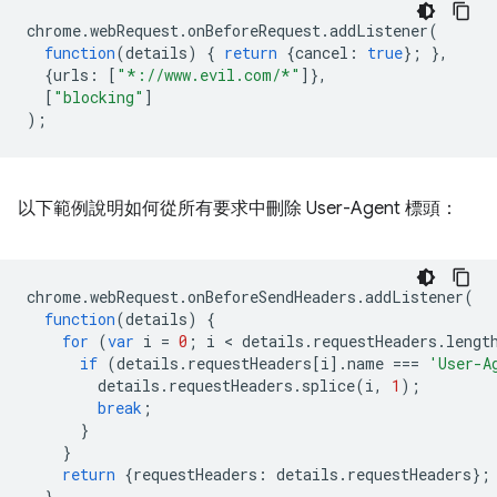
chrome
.
webRequest
.
onBeforeRequest
.
addListener
(
function
(
details
)
{
return
{
cancel
:
true
};
},
{
urls
:
[
"*://www.evil.com/*"
]},
[
"blocking"
]
);
以下範例說明如何從所有要求中刪除 User-Agent 標頭：
chrome
.
webRequest
.
onBeforeSendHeaders
.
addListener
(
function
(
details
)
{
for
(
var
i
=
0
;
i
 < 
details
.
requestHeaders
.
lengt
if
(
details
.
requestHeaders
[
i
].
name
===
'User-A
details
.
requestHeaders
.
splice
(
i
,
1
);
break
;
}
}
return
{
requestHeaders
:
details
.
requestHeaders
};
},