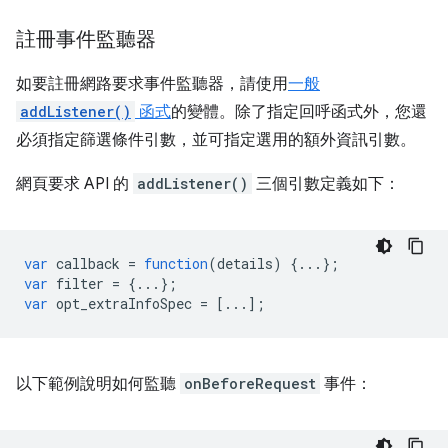
註冊事件監聽器
如要註冊網路要求事件監聽器，請使用
一般
addListener()
函式
的變體。除了指定回呼函式外，您還
必須指定篩選條件引數，並可指定選用的額外資訊引數。
網頁要求 API 的
addListener()
三個引數定義如下：
var
callback
=
function
(
details
)
{...};
var
filter
=
{...};
var
opt_extraInfoSpec
=
[...];
以下範例說明如何監聽
onBeforeRequest
事件：