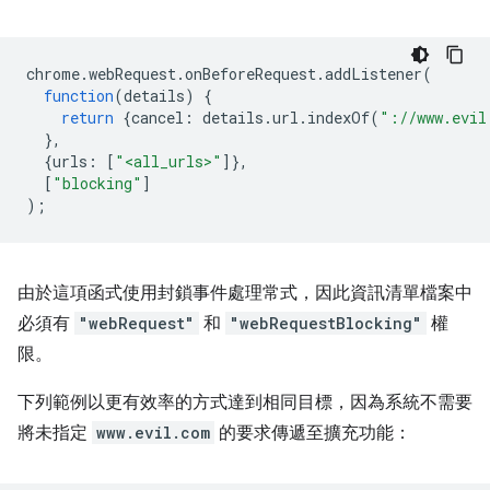
chrome
.
webRequest
.
onBeforeRequest
.
addListener
(
function
(
details
)
{
return
{
cancel
:
details
.
url
.
indexOf
(
"://www.evil
},
{
urls
:
[
"<all_urls>"
]},
[
"blocking"
]
);
由於這項函式使用封鎖事件處理常式，因此資訊清單檔案中
必須有
"webRequest"
和
"webRequestBlocking"
權
限。
下列範例以更有效率的方式達到相同目標，因為系統不需要
將未指定
www.evil.com
的要求傳遞至擴充功能：