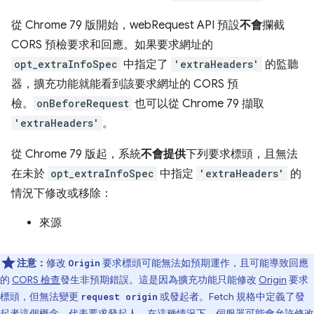
從 Chrome 79 版開始，webRequest API 預設
不會
攔截
CORS 預檢要求和回應。如果要求網址的
opt_extraInfoSpec
中指定了
'extraHeaders'
的監聽
器，擴充功能就能看到該要求網址的 CORS 預
檢。
onBeforeRequest
也可以從 Chrome 79 擷取
'extraHeaders'
。
從 Chrome 79 版起，系統
不會提供
下列要求標頭，且無法
在未於
opt_extraInfoSpec
中指定
'extraHeaders'
的
情況下修改或移除：
來源
注意：
修改
要求標頭可能無法如預期運作，且可能導致回應
Origin
的
CORS 檢查
發生非預期錯誤。這是因為擴充功能只能修改
Origin
要求
標頭，但無法變更
或發起者。Fetch 規格中定義了發
request origin
起者這個概念，代表要求發起人。在這種情況下，伺服器可能會允許修改