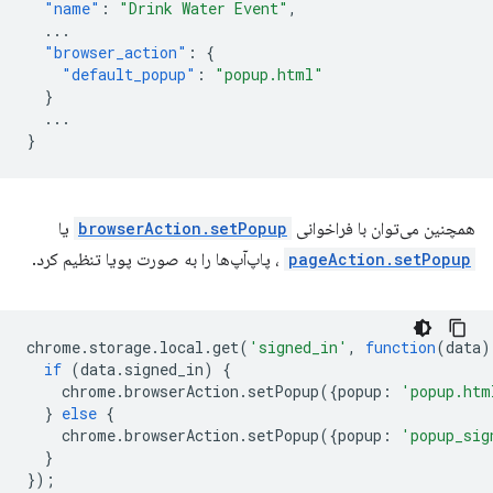
"name"
:
"Drink Water Event"
,
...
"browser_action"
:
{
"default_popup"
:
"popup.html"
}
...
}
همچنین می‌توان با فراخوانی
browserAction.setPopup
یا
pageAction.setPopup
، پاپ‌آپ‌ها را به صورت پویا تنظیم کرد.
chrome
.
storage
.
local
.
get
(
'signed_in'
,
function
(
data
)
if
(
data
.
signed_in
)
{
chrome
.
browserAction
.
setPopup
({
popup
:
'popup.htm
}
else
{
chrome
.
browserAction
.
setPopup
({
popup
:
'popup_sig
}
});