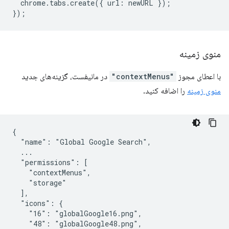
chrome
.
tabs
.
create
({
url
:
newURL
});
});
منوی زمینه
با اعطای مجوز
"contextMenus"
در مانیفست، گزینه‌های جدید
منوی زمینه
را اضافه کنید.
{

  "name": "Global Google Search",

  ...

  "permissions": [

    "contextMenus",

    "storage"

  ],

  "icons": {

    "16": "globalGoogle16.png",

    "48": "globalGoogle48.png",
