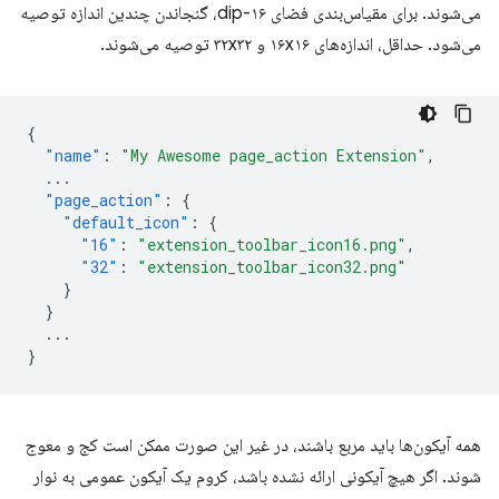
می‌شوند. برای مقیاس‌بندی فضای ۱۶-dip، گنجاندن چندین اندازه توصیه
می‌شود. حداقل، اندازه‌های ۱۶x۱۶ و ۳۲x۳۲ توصیه می‌شوند.
{
"name"
:
"My Awesome page_action Extension"
,
...
"page_action"
:
{
"default_icon"
:
{
"16"
:
"extension_toolbar_icon16.png"
,
"32"
:
"extension_toolbar_icon32.png"
}
}
...
}
همه آیکون‌ها باید مربع باشند، در غیر این صورت ممکن است کج و معوج
شوند. اگر هیچ آیکونی ارائه نشده باشد، کروم یک آیکون عمومی به نوار