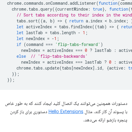
chrome
.
commands
.
onCommand
.
addListener
(
function
(
comm
chrome
.
tabs
.
query
({
currentWindow
:
true
},
function
(
// Sort tabs according to their index in the wind
tabs
.
sort
((
a
,
b
)
=
>
{
return
a
.
index
 < 
b
.
index
;
let
activeIndex
=
tabs
.
findIndex
((
tab
)
=
>
{
retu
let
lastTab
=
tabs
.
length
-
1
;
let
newIndex
=
-
1
;
if
(
command
===
'flip-tabs-forward'
)
newIndex
=
activeIndex
===
0
?
lastTab
:
activ
else
// 'flip-tabs-backwards'
newIndex
=
activeIndex
===
lastTab
?
0
:
activ
chrome
.
tabs
.
update
(
tabs
[
newIndex
].
id
,
{
active
:
t
});
});
دستورات همچنین می‌توانند یک اتصال کلید ایجاد کنند که به طور خاص
با پسوند آن کار کند. مثال
Hello Extensions
دستوری برای باز کردن
پنجره بازشو ارائه می‌دهد.