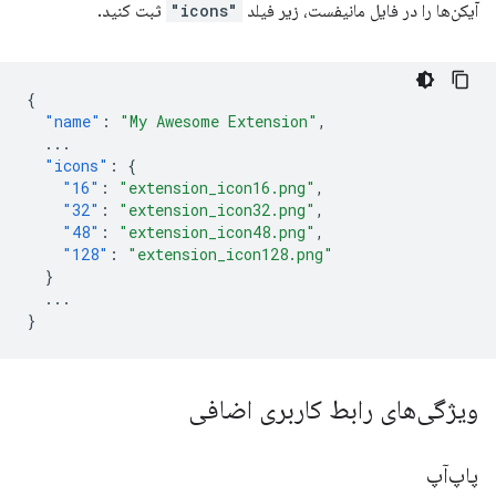
آیکن‌ها را در فایل مانیفست، زیر فیلد
"icons"
ثبت کنید.
{
"name"
:
"My Awesome Extension"
,
...
"icons"
:
{
"16"
:
"extension_icon16.png"
,
"32"
:
"extension_icon32.png"
,
"48"
:
"extension_icon48.png"
,
"128"
:
"extension_icon128.png"
}
...
}
ویژگی‌های رابط کاربری اضافی
پاپ‌آپ