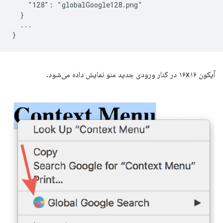
    "128": "globalGoogle128.png"

  }

  ...

آیکون ۱۶x۱۶ در کنار ورودی جدید منو نمایش داده می‌شود.