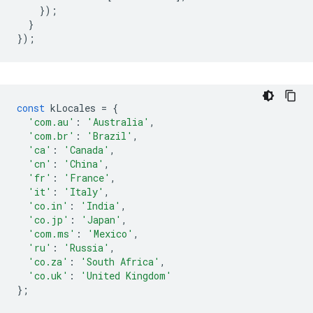
});
}
});
const
kLocales
=
{
'com.au'
:
'Australia'
,
'com.br'
:
'Brazil'
,
'ca'
:
'Canada'
,
'cn'
:
'China'
,
'fr'
:
'France'
,
'it'
:
'Italy'
,
'co.in'
:
'India'
,
'co.jp'
:
'Japan'
,
'com.ms'
:
'Mexico'
,
'ru'
:
'Russia'
,
'co.za'
:
'South Africa'
,
'co.uk'
:
'United Kingdom'
};