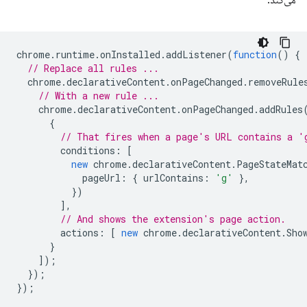
می‌کند.
chrome
.
runtime
.
onInstalled
.
addListener
(
function
()
{
// Replace all rules ...
chrome
.
declarativeContent
.
onPageChanged
.
removeRule
// With a new rule ...
chrome
.
declarativeContent
.
onPageChanged
.
addRules
{
// That fires when a page's URL contains a '
conditions
:
[
new
chrome
.
declarativeContent
.
PageStateMat
pageUrl
:
{
urlContains
:
'g'
},
})
],
// And shows the extension's page action.
actions
:
[
new
chrome
.
declarativeContent
.
Sho
}
]);
});
});