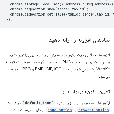
chrome
.
storage
.
local
.
set
({
'
address
'
:
req
.
address
})
chrome
.
pageAction
.
show
(
sender
.
tab
.
id
);
chrome
.
pageAction
.
setTitle
({
tabId
:
sender
.
tab
.
id
,
});
نمادهای افزونه را ارائه دهید
افزونه‌ها حداقل به یک آیکون برای نمایش نیاز دارند. برای بهترین نتایج
بصری، آیکون‌ها را با فرمت PNG ارائه دهید، اگرچه هر فرمتی که توسط
WebKit پشتیبانی شود از جمله BMP، GIF، ICO و JPEG پذیرفته
می‌شود.
تعیین آیکون‌های نوار ابزار
آیکون‌های مخصوص نوار ابزار در فیلد
"default_icon"
در قسمت
browser_action
یا
page_action
در فایل مانیفست ثبت