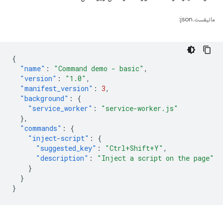
مانیفست.json:
{
"name"
:
"Command demo - basic"
,
"version"
:
"1.0"
,
"manifest_version"
:
3
,
"background"
:
{
"service_worker"
:
"service-worker.js"
},
"commands"
:
{
"inject-script"
:
{
"suggested_key"
:
"Ctrl+Shift+Y"
,
"description"
:
"Inject a script on the page"
}
}
}