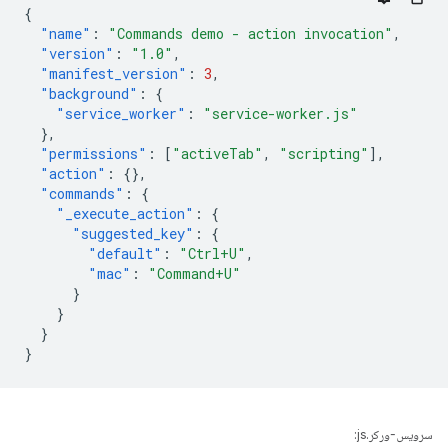
{
"name"
:
"Commands demo - action invocation"
,
"version"
:
"1.0"
,
"manifest_version"
:
3
,
"background"
:
{
"service_worker"
:
"service-worker.js"
},
"permissions"
:
[
"activeTab"
,
"scripting"
],
"action"
:
{},
"commands"
:
{
"_execute_action"
:
{
"suggested_key"
:
{
"default"
:
"Ctrl+U"
,
"mac"
:
"Command+U"
}
}
}
}
سرویس-ورکر.js: