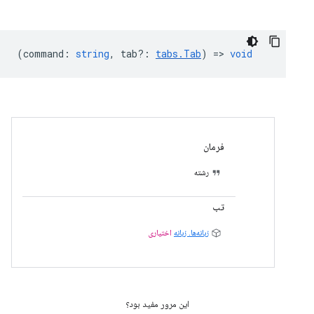
(
command
:
string
,
tab?
:
tabs.Tab
) =>
void
فرمان
رشته
تب
زبانه‌ها. زبانه
اختیاری
این مرور مفید بود؟