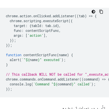
chrome
.
action
.
onClicked
.
addListener
((
tab
)
=
>
{
chrome
.
scripting
.
executeScript
({
target
:
{
tabId
:
tab
.
id
},
func
:
contentScriptFunc
,
args
:
[
'action'
],
});
});
function
contentScriptFunc
(
name
)
{
alert
(
`"
${
name
}
" executed`
);
}
// This callback WILL NOT be called for "_execute_ac
chrome
.
commands
.
onCommand
.
addListener
((
command
)
=
>
console
.
log
(
`Command "
${
command
}
" called`
);
});
تأیید دستورات ثبت‌شده