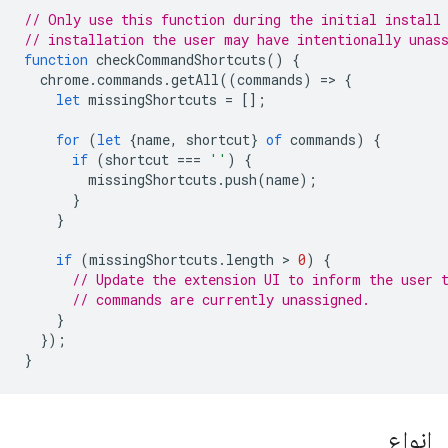
// Only use this function during the initial install
// installation the user may have intentionally unas
function
checkCommandShortcuts
()
{
chrome
.
commands
.
getAll
((
commands
)
=
>
{
let
missingShortcuts
=
[];
for
(
let
{
name
,
shortcut
}
of
commands
)
{
if
(
shortcut
===
''
)
{
missingShortcuts
.
push
(
name
);
}
}
if
(
missingShortcuts
.
length
 > 
0
)
{
// Update the extension UI to inform the user 
// commands are currently unassigned.
}
});
}
انواع