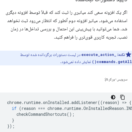
اگر یک افزونه سعی کند میانبری را ثبت کند که قبلاً توسط افزونه دیگری
استفاده می‌شود، میانبر افزونه دوم آنطور که انتظار می‌رود ثبت نخواهد
شد. شما می‌توانید با پیش‌بینی این احتمال و بررسی تداخل‌ها در زمان
نصب، تجربه کاربری قوی‌تری را فراهم کنید.
نکته:
در لیست دستورات برگردانده شده توسط
_execute_action
نمایش داده نمی‌شود.
commands.getAll()
سرویس-ورکر.js:
chrome
.
runtime
.
onInstalled
.
addListener
((
reason
)
=
>
{
if
(
reason
===
chrome
.
runtime
.
OnInstalledReason
.
IN
checkCommandShortcuts
();
}
});