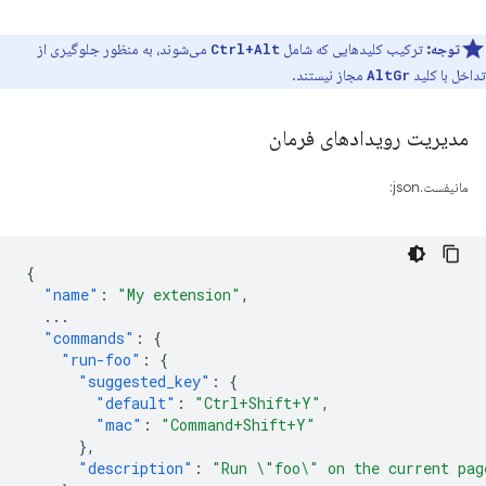
توجه:
ترکیب کلیدهایی که شامل
می‌شوند، به منظور جلوگیری از
Ctrl+Alt
تداخل با کلید
مجاز نیستند.
AltGr
مدیریت رویدادهای فرمان
مانیفست.json:
{
"name"
:
"My extension"
,
...
"commands"
:
{
"run-foo"
:
{
"suggested_key"
:
{
"default"
:
"Ctrl+Shift+Y"
,
"mac"
:
"Command+Shift+Y"
},
"description"
:
"Run \"foo\" on the current pag