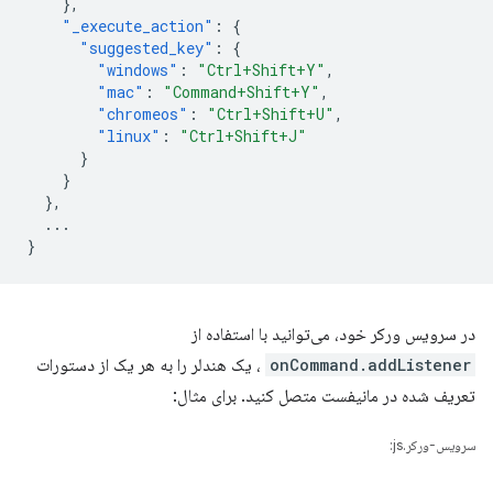
},
"_execute_action"
:
{
"suggested_key"
:
{
"windows"
:
"Ctrl+Shift+Y"
,
"mac"
:
"Command+Shift+Y"
,
"chromeos"
:
"Ctrl+Shift+U"
,
"linux"
:
"Ctrl+Shift+J"
}
}
},
...
}
در سرویس ورکر خود، می‌توانید با استفاده از
onCommand.addListener
، یک هندلر را به هر یک از دستورات
تعریف شده در مانیفست متصل کنید. برای مثال:
سرویس-ورکر.js: