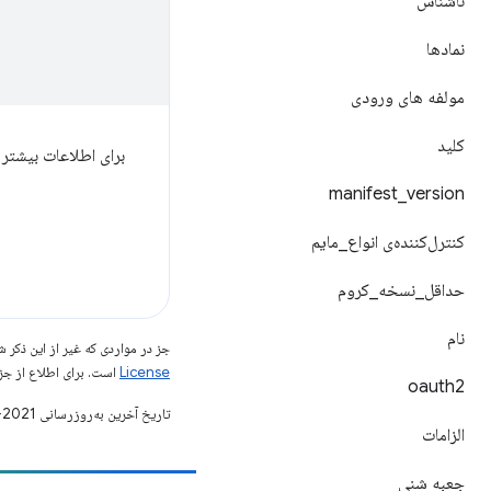
ناشناس
نمادها
مولفه های ورودی
کلید
برای اطلاعات بیشتر 
manifest
_
version
کنترل‌کننده‌ی انواع
_
مایم
حداقل
_
نسخه
_
کروم
نام
جز در مواردی که غیر از این ذک
License
است. برای اطلاع از جز
oauth2
تاریخ آخرین به‌روزرسانی 2021-08-03 به‌وقت ساعت هماهنگ جهانی.
الزامات
جعبه شنی