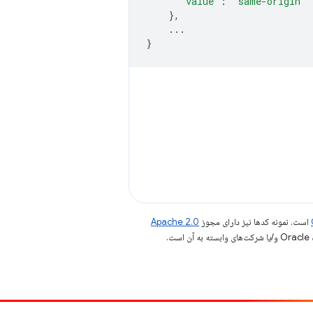
"value"
:
"same-origin"
},
...
}
است. نمونه کدها نیز دارای مجوز
Apache 2.0
.