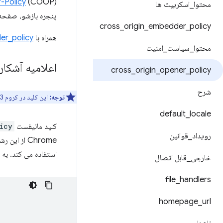
-Policy
محتوا
_
اسکریپت ها
پنجره بازشو، صفحه گ
cross
_
origin
_
embedder
_
policy
همراه با
er_policy
محتوا
_
سیاست
_
امنیت
اعلامیه آشکار
cross
_
origin
_
opener
_
policy
شرح
توجه:
این کلید در کروم 93 معرفی شده است.
default
_
locale
کلید مانیفست
icy
رویداد
_
قوانین
Chrome از این رشته به عنوان مقدار سرصفحه
استفاده می کند. به 
خارجی
_
قابل اتصال
file
_
handlers
homepage
_
url