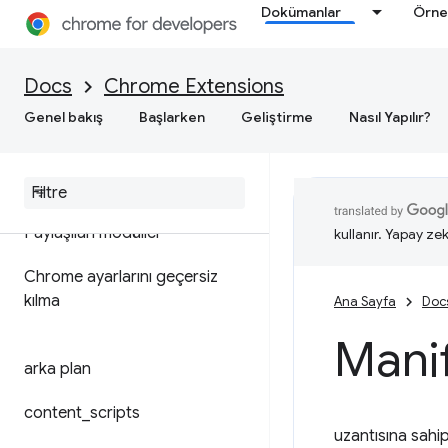
Dokümanlar
Örne
Docs
Chrome Extensions
Genel bakış
Başlarken
Geliştirme
Nasıl Yapılır?
Manifest dosyası biçimi
Paylaşılan modüller
kullanır. Yapay zek
Chrome ayarlarını geçersiz
kılma
Ana Sayfa
Doc
Manif
arka plan
content
_
scripts
uzantısına sahip