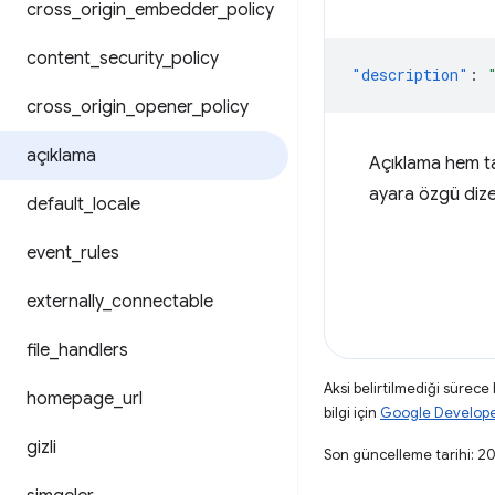
cross
_
origin
_
embedder
_
policy
content
_
security
_
policy
"description"
:
cross
_
origin
_
opener
_
policy
açıklama
Açıklama hem ta
ayara özgü dizele
default
_
locale
event
_
rules
externally
_
connectable
file
_
handlers
Aksi belirtilmediği sürece
homepage
_
url
bilgi için
Google Developers
gizli
Son güncelleme tarihi: 2