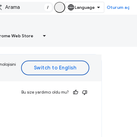
/
Oturum aç
rome Web Store
olojisini
Bu size yardımcı oldu mu?