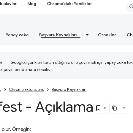
k olaylar
Blog
Chrome'daki Yenilikler
Yapay zeka
Başvuru Kaynakları
Örnekler
Ch
Google, içerikleri tercih ettiğiniz dile çevirmek için yapay zeka tekn
a çevirilerinde hata olabilir.
s
Chrome Extensions
Başvuru Kaynakları
est - Açıklama
 olur. Örneğin: