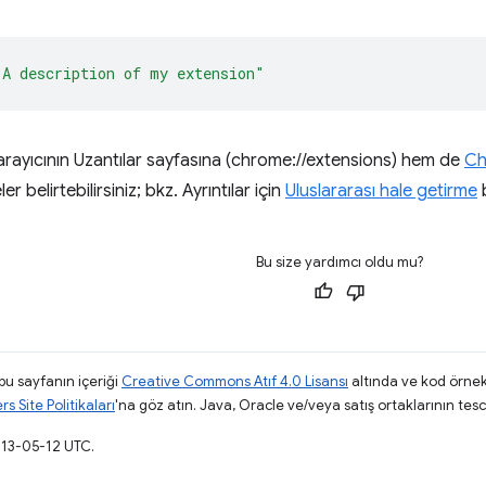
"A description of my extension"
rayıcının Uzantılar sayfasına (chrome://extensions) hem de
Ch
r belirtebilirsiniz; bkz. Ayrıntılar için
Uluslararası hale getirme
b
Bu size yardımcı oldu mu?
 bu sayfanın içeriği
Creative Commons Atıf 4.0 Lisansı
altında ve kod örnek
 Site Politikaları
'na göz atın. Java, Oracle ve/veya satış ortaklarının tescil
013-05-12 UTC.