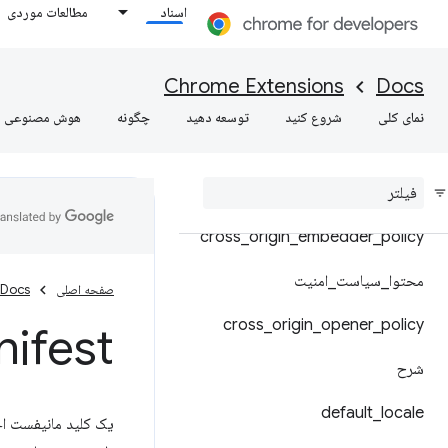
اسناد
مطالعات موردی
ماژول های مشترک
لغو تنظیمات Chrome
Chrome Extensions
Docs
نمای کلی
شروع کنید
توسعه دهید
چگونه
هوش مصنوعی
زمینه
محتوا
_
اسکریپت ها
cross
_
origin
_
embedder
_
policy
محتوا
_
سیاست
_
امنیت
صفحه اصلی
Docs
cross
_
origin
_
opener
_
policy
Manifest - آدرس 
شرح
default
_
locale