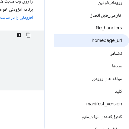
رویداد
_
قوانین
برنامه افزودنی خواهد بود که در صفحه
خارجی
_
قابل اتصال
افزودنی را در سایت 
file
_
handlers
homepage
_
url
ناشناس
نمادها
مولفه های ورودی
کلید
manifest
_
version
کنترل‌کننده‌ی انواع
_
مایم