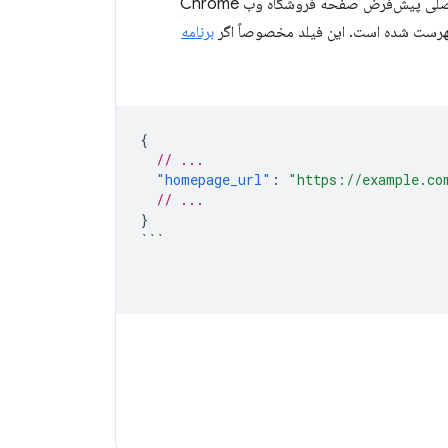
را روی وب سایت شخصی یا شرکت خود تنظیم کنند. اگر پارامتر تعریف نشده باقی بماند، صفحه اصلی پیش‌فرض صفحه فروشگاه وب Chrome
برنامه
{
// ...
"homepage_url"
:
"https://example.co
// ...
}
```