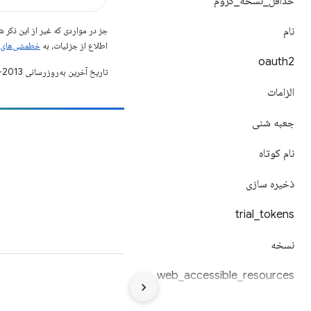
حداقل
_
نسخه
_
کروم
نام
جز در مواردی که غیر از این ذک
اطلاع از جزئیات، به
خطمشی‌های سایت elopers
oauth2
تاریخ آخرین به‌روزرسانی 2013-05-12 به‌وقت ساعت هماهنگ جهانی.
الزامات
جعبه شنی
مشارکت
نام کوتاه
یک اشکال را ثبت کنید
مسائل باز را ببینید
ذخیره سازی
trial
_
tokens
نسخه
web
_
accessible
_
resources
شرایط
حریم خصوصی
Manage cookies