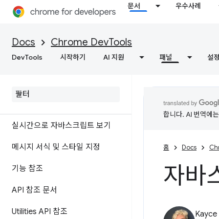
콘솔
문서
우수사례
개요
Docs
Chrome DevTools
콘솔 통계로 오류 및 경고 이해하
DevTools
시작하기
AI 지원
패널
설
기
로그 메시지
자바스크립트 실행
합니다. AI 번역에
실시간으로 자바스크립트 보기
메시지 서식 및 스타일 지정
홈
Docs
Ch
자바
기능 참조
API 참조 문서
Utilities API 참조
Kayce