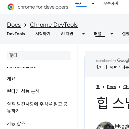
문서
우수사례
개요
네트워크 활동 검사
Docs
Chrome DevTools
DevTools
기능 참조
시작하기
AI 지원
패널
설
페이지 리소스 보기
Performance
합니다. AI 번역에
개요
홈
Docs
Ch
런타임 성능 분석
힙 스
실적 발견사항에 주석을 달고 공
유하기
기능 참조
Meggi