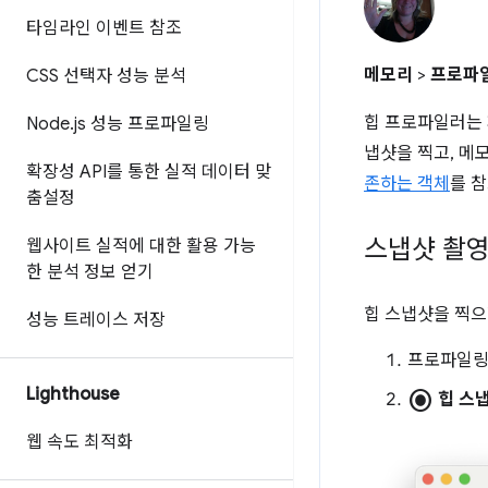
타임라인 이벤트 참조
메모리
>
프로파
CSS 선택자 성능 분석
힙 프로파일러는 페
Node
.
js 성능 프로파일링
냅샷을 찍고, 메
확장성 API를 통한 실적 데이터 맞
존하는 객체
를 
춤설정
스냅샷 촬
웹사이트 실적에 대한 활용 가능
한 분석 정보 얻기
힙 스냅샷을 찍으
성능 트레이스 저장
프로파일링
Lighthouse
radio_button_checked
힙 스
웹 속도 최적화