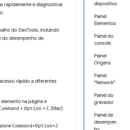
dispositivo
as rapidamente e diagnosticar
o.
Painel
Elementos
balho do DevTools, incluindo
Painel do
se do desempenho de
console
Painel
Origens
Painel
acesso rápido a diferentes
"Network"
Painel do
 elemento na página e
gravador
Command
+
Option
+
C
(Mac)
Painel de
desempen
ssione
Command
+
Option
+
J
ho