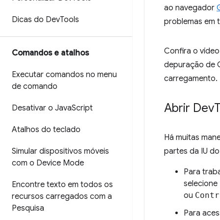
ao navegador
Dicas do Dev
Tools
problemas em t
Confira o vídeo
Comandos e atalhos
depuração de C
Executar comandos no menu
carregamento.
de comando
Abrir Dev
T
Desativar o Java
Script
Atalhos do teclado
Há muitas manei
Simular dispositivos móveis
partes da IU do
com o Device Mode
Para trab
selecione
Encontre texto em todos os
ou
Contr
recursos carregados com a
Pesquisa
Para aces