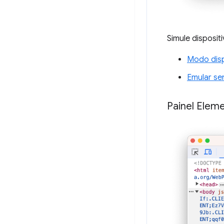
Simule disposit
Modo disp
Emular se
Painel Elem