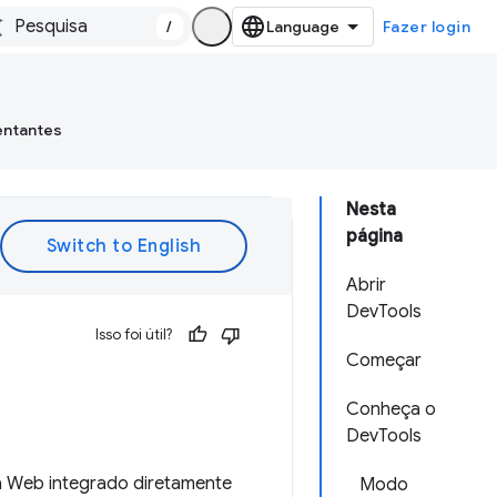
/
Fazer login
entantes
Nesta
página
Abrir
DevTools
Isso foi útil?
Começar
Conheça o
DevTools
a Web integrado diretamente
Modo