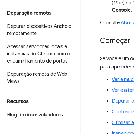
(Mac) ou
Console
.
Depuração remota
Consulte
Abrir
Depurar dispositivos Android
remotamente
Começar
Acessar servidores locais e
instâncias do Chrome com o
Se você é um d
encaminhamento de portas
para aprender 
Depuração remota de Web
Ver e mu
Views
Ver e alte
Depurar o
Recursos
Conferir 
Blog de desenvolvedores
Otimizar a
Inspecion