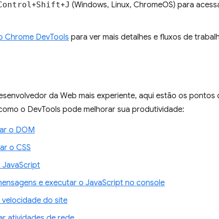
Control
+
Shift
+
J
(Windows, Linux, ChromeOS) para acessa
 o Chrome DevTools
para ver mais detalhes e fluxos de trabal
esenvolvedor da Web mais experiente, aqui estão os pontos
como o DevTools pode melhorar sua produtividade:
dar o DOM
rar o CSS
 JavaScript
mensagens e executar o JavaScript no console
 velocidade do site
ar atividades de rede