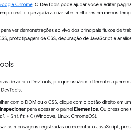
Google Chrome
. O DevTools pode ajudar você a editar págin
empo real, o que ajuda a criar sites melhores em menos temp
 para ver demonstrações ao vivo dos principais fluxos de tra
SS, prototipagem de CSS, depuração de JavaScript e análi
ools
ras de abrir o DevTools, porque usuários diferentes querem 
 DevTools.
alhar com o DOM ou o CSS, clique com o botão direito em um
Inspecionar
para acessar o painel
Elementos
. Ou pressione
ol
+
Shift
+
C
(Windows, Linux, ChromeOS).
sar as mensagens registradas ou executar o JavaScript, pre