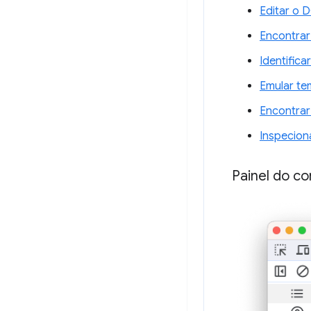
Editar o
Encontrar 
Identifica
Emular te
Encontrar
Inspecion
Painel do co