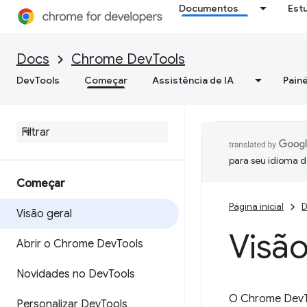
Documentos
Est
Docs
Chrome DevTools
DevTools
Começar
Assistência de IA
Painé
para seu idioma d
Começar
Página inicial
D
Visão geral
Visão
Abrir o Chrome Dev
Tools
Novidades no Dev
Tools
O Chrome DevTo
Personalizar Dev
Tools