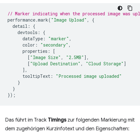
// Marker indicating when the processed image was up
performance
.
mark
(
"Image Upload"
,
{
detail
:
{
devtools
:
{
dataType
:
"marker"
,
color
:
"secondary"
,
properties
:
[
[
"Image Size"
,
"2.5MB"
],
[
"Upload Destination"
,
"Cloud Storage"
]
],
tooltipText
:
"Processed image uploaded"
}
}
});
Das führt im Track
Timings
zur folgenden Markierung mit
dem zugehörigen Kurzinfotext und den Eigenschaften: