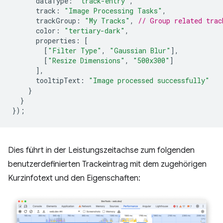
dataType
:
"track-entry"
,
track
:
"Image Processing Tasks"
,
trackGroup
:
"My Tracks"
,
// Group related trac
color
:
"tertiary-dark"
,
properties
:
[
[
"Filter Type"
,
"Gaussian Blur"
],
[
"Resize Dimensions"
,
"500x300"
]
],
tooltipText
:
"Image processed successfully"
}
}
});
Dies führt in der Leistungszeitachse zum folgenden
benutzerdefinierten Trackeintrag mit dem zugehörigen
Kurzinfotext und den Eigenschaften: