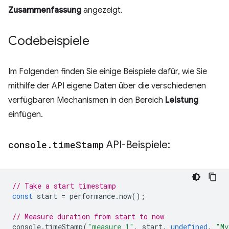
Zusammenfassung
angezeigt.
Codebeispiele
Im Folgenden finden Sie einige Beispiele dafür, wie Sie
mithilfe der API eigene Daten über die verschiedenen
verfügbaren Mechanismen in den Bereich
Leistung
einfügen.
console
.
time
Stamp
API-Beispiele:
// Take a start timestamp
const
start
=
performance
.
now
();
// Measure duration from start to now
console
.
timeStamp
(
"measure 1"
,
start
,
undefined
,
"My