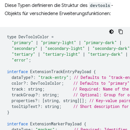
Diese Typen definieren die Struktur des
devtools
-
Objekts für verschiedene Erweiterungsfunktionen:
type
DevToolsColor
=
"primary"
|
"primary-light"
|
"primary-dark"
|
"secondary"
|
"secondary-light"
|
"secondary-dark"
"tertiary"
|
"tertiary-light"
|
"tertiary-dark"
|
"error"
;
interface
ExtensionTrackEntryPayload
{
dataType
?:
"track-entry"
;
// Defaults to "track-en
color
?:
DevToolsColor
;
// Defaults to "primary"
track
:
string
;
// Required: Name of the
trackGroup
?:
string
;
// Optional: Group for o
properties
?:
[
string
,
string
][];
// Key-value pair
tooltipText
?:
string
;
// Short description for
}
interface
ExtensionMarkerPayload
{
dataType
:
"marker"
;
// Required: Identifies 