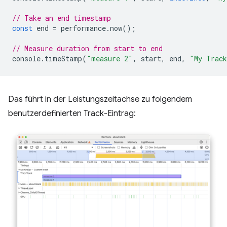
// Take an end timestamp
const
end
=
performance
.
now
();
// Measure duration from start to end
console
.
timeStamp
(
"measure 2"
,
start
,
end
,
"My Trac
Das führt in der Leistungszeitachse zu folgendem
benutzerdefinierten Track-Eintrag: