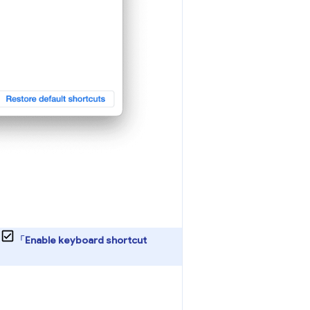
「Enable keyboard shortcut