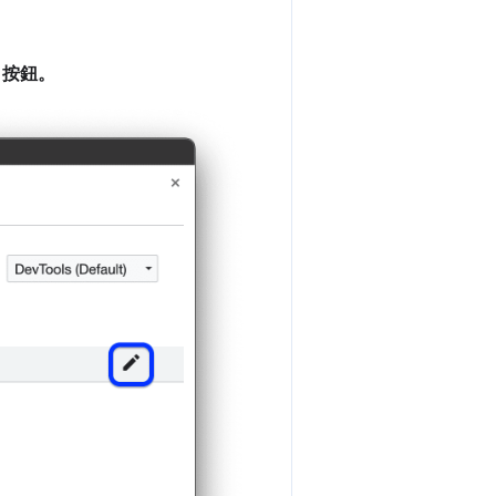
」
按鈕。