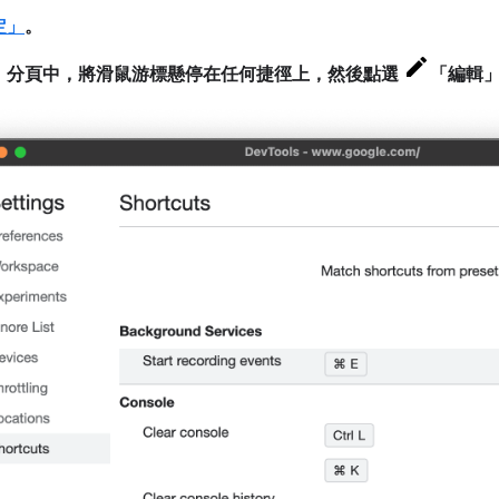
定」
。
」
分頁中，將滑鼠游標懸停在任何捷徑上，然後點選
「編輯