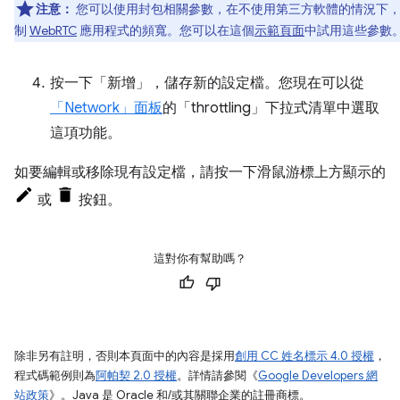
注意：
您可以使用封包相關參數，在不使用第三方軟體的情況下
制
WebRTC
應用程式的頻寬。您可以在這個
示範頁面
中試用這些參數
按一下「新增」
，儲存新的設定檔。您現在可以從
「Network」
面板
的「throttling」下拉式清單中選取
這項功能。
如要編輯或移除現有設定檔，請按一下滑鼠游標上方顯示的
或
按鈕。
這對你有幫助嗎？
除非另有註明，否則本頁面中的內容是採用
創用 CC 姓名標示 4.0 授權
，
程式碼範例則為
阿帕契 2.0 授權
。詳情請參閱《
Google Developers 網
站政策
》。Java 是 Oracle 和/或其關聯企業的註冊商標。