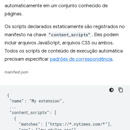
automaticamente em um conjunto conhecido de
páginas.
Os scripts declarados estaticamente são registrados no
manifesto na chave
"content_scripts"
. Eles podem
incluir arquivos JavaScript, arquivos CSS ou ambos.
Todos os scripts de conteúdo de execução automática
precisam especificar
padrões de correspondência
.
manifest.json
{

 "name": "My extension",

 ...

 "content_scripts": [

   {

     "matches": ["https://*.nytimes.com/*"],

     "css": ["my-styles.css"],
