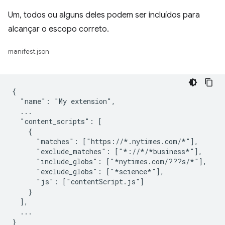
Um, todos ou alguns deles podem ser incluídos para
alcançar o escopo correto.
manifest.json
{

  "name": "My extension",

  ...

  "content_scripts": [

    {

      "matches": ["https://*.nytimes.com/*"],

      "exclude_matches": ["*://*/*business*"],

      "include_globs": ["*nytimes.com/???s/*"],

      "exclude_globs": ["*science*"],

      "js": ["contentScript.js"]

    }

  ],

  ...
