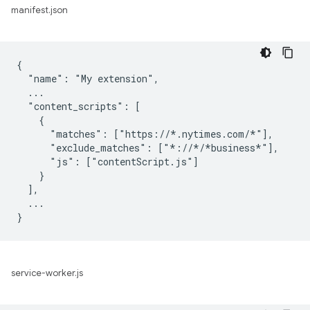
manifest.json
{

  "name": "My extension",

  ...

  "content_scripts": [

    {

      "matches": ["https://*.nytimes.com/*"],

      "exclude_matches": ["*://*/*business*"],

      "js": ["contentScript.js"]

    }

  ],

  ...

service-worker.js