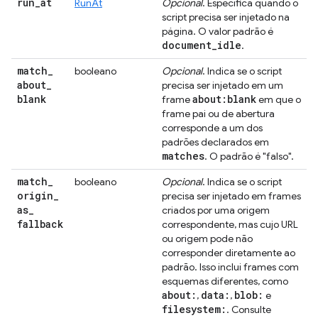
run
_
at
RunAt
Opcional
. Especifica quando o
script precisa ser injetado na
página. O valor padrão é
document
_
idle
.
match
_
booleano
Opcional
. Indica se o script
about
_
precisa ser injetado em um
blank
about:blank
frame
em que o
frame pai ou de abertura
corresponde a um dos
padrões declarados em
matches
. O padrão é "falso".
match
_
booleano
Opcional
. Indica se o script
origin
_
precisa ser injetado em frames
as
_
criados por uma origem
fallback
correspondente, mas cujo URL
ou origem pode não
corresponder diretamente ao
padrão. Isso inclui frames com
esquemas diferentes, como
about:
data:
blob:
,
,
e
filesystem:
. Consulte