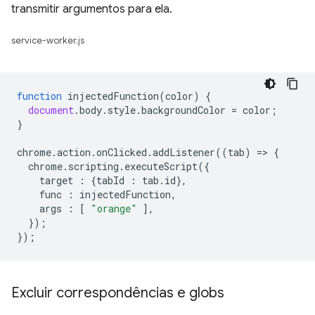
transmitir argumentos para ela.
service-worker.js
function
injectedFunction
(
color
)
{
document
.
body
.
style
.
backgroundColor
=
color
;
}
chrome
.
action
.
onClicked
.
addListener
((
tab
)
=
>
{
chrome
.
scripting
.
executeScript
({
target
:
{
tabId
:
tab
.
id
},
func
:
injectedFunction
,
args
:
[
"orange"
],
});
});
Excluir correspondências e globs