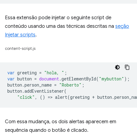
Essa extensão pode injetar o seguinte script de
conteúdo usando uma das técnicas descritas na
seção
Injetar scripts
.
content-script.js
var
greeting
=
"hola, "
;
var
button
=
document
.
getElementById
(
"mybutton"
);
button
.
person_name
=
"Roberto"
;
button
.
addEventListener
(
"click"
,
()
=
>
alert
(
greeting
+
button
.
person_na
Com essa mudança, os dois alertas aparecem em
sequência quando o botão é clicado.