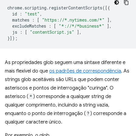
chrome
.
scripting
.
registerContentScripts
([{
id
:
"test"
,
matches
:
[
"https://*.nytimes.com/*"
],
excludeMatches
:
[
"*://*/*business*"
],
js
:
[
"contentScript.js"
],
}]);
As propriedades glob seguem uma sintaxe diferente e
mais flexível do que
os padrões de correspondência
. As
strings glob aceitáveis são URLs que podem conter
asteriscos e pontos de interrogação "curinga". O
asterisco (
*
) corresponde a qualquer string de
qualquer comprimento, incluindo a string vazia,
enquanto o ponto de interrogação (
?
) corresponde a
qualquer caractere único.
Por exemplo, o glob