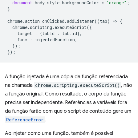
document
.
body
.
style
.
backgroundColor
=
"orange"
;
}
chrome
.
action
.
onClicked
.
addListener
((
tab
)
=
>
{
chrome
.
scripting
.
executeScript
({
target
:
{
tabId
:
tab
.
id
},
func
:
injectedFunction
,
});
});
A função injetada é uma cópia da função referenciada
na chamada
chrome.scripting.executeScript()
, não
a função original. Como resultado, o corpo da função
precisa ser independente. Referências a variáveis fora
da função farão com que o script de conteúdo gere um
ReferenceError
.
Ao injetar como uma função, também é possível