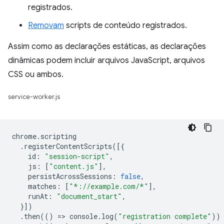
registrados.
Removam
scripts de conteúdo registrados.
Assim como as declarações estáticas, as declarações
dinâmicas podem incluir arquivos JavaScript, arquivos
CSS ou ambos.
service-worker.js
chrome
.
scripting
.
registerContentScripts
([{
id
:
"session-script"
,
js
:
[
"content.js"
],
persistAcrossSessions
:
false
,
matches
:
[
"*://example.com/*"
],
runAt
:
"document_start"
,
}])
.
then
(()
=
>
console
.
log
(
"registration complete"
))