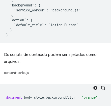
  ],

  "background": {

    "service_worker": "background.js"

  },

  "action": {

    "default_title": "Action Button"

  }

Os scripts de conteúdo podem ser injetados como
arquivos.
content-script.js
document
.
body
.
style
.
backgroundColor
=
"orange"
;