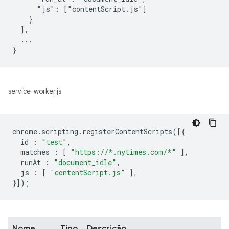
      "js": ["contentScript.js"]

    }

  ],

  ...

service-worker.js
chrome
.
scripting
.
registerContentScripts
([{
id
:
"test"
,
matches
:
[
"https://*.nytimes.com/*"
],
runAt
:
"document_idle"
,
js
:
[
"contentScript.js"
],
}]);