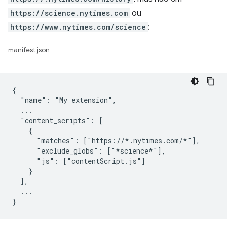
https://science.nytimes.com
ou
https://www.nytimes.com/science
:
manifest.json
{

  "name": "My extension",

  ...

  "content_scripts": [

    {

      "matches": ["https://*.nytimes.com/*"],

      "exclude_globs": ["*science*"],

      "js": ["contentScript.js"]

    }

  ],

  ...
