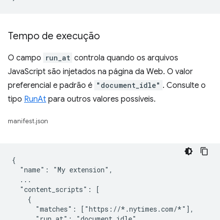
Tempo de execução
O campo
run_at
controla quando os arquivos
JavaScript são injetados na página da Web. O valor
preferencial e padrão é
"document_idle"
. Consulte o
tipo
RunAt
para outros valores possíveis.
manifest.json
{

  "name": "My extension",

  ...

  "content_scripts": [

    {

      "matches": ["https://*.nytimes.com/*"],

      "run_at": "document_idle",
