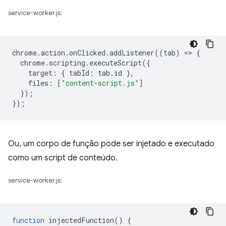
service-worker.js:
chrome
.
action
.
onClicked
.
addListener
((
tab
)
=
>
{
chrome
.
scripting
.
executeScript
({
target
:
{
tabId
:
tab
.
id
},
files
:
[
"content-script.js"
]
});
});
Ou, um corpo de função pode ser injetado e executado
como um script de conteúdo.
service-worker.js:
function
injectedFunction
()
{