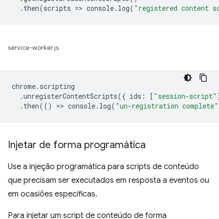
.
then
(
scripts
=
>
console
.
log
(
"registered content s
service-worker.js
chrome
.
scripting
.
unregisterContentScripts
({
ids
:
[
"session-script"
.
then
(()
=
>
console
.
log
(
"un-registration complete"
Injetar de forma programática
Use a injeção programática para scripts de conteúdo
que precisam ser executados em resposta a eventos ou
em ocasiões específicas.
Para injetar um script de conteúdo de forma