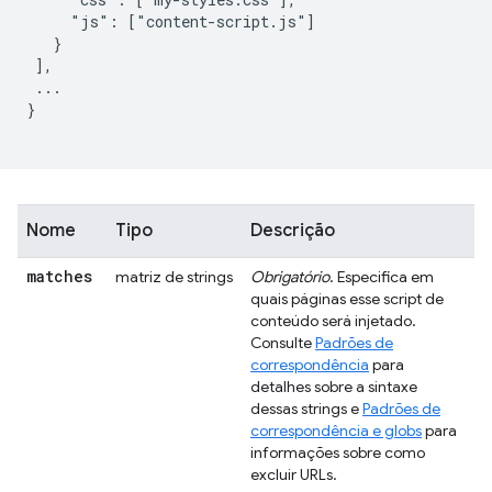
     "js": ["content-script.js"]

   }

 ],

 ...

}

Nome
Tipo
Descrição
matches
matriz de strings
Obrigatório
. Especifica em
quais páginas esse script de
conteúdo será injetado.
Consulte
Padrões de
correspondência
para
detalhes sobre a sintaxe
dessas strings e
Padrões de
correspondência e globs
para
informações sobre como
excluir URLs.