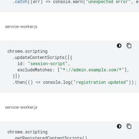
.
catch
((
err
)
=
>
console
.
warn
(
"unexpected error"
,
e
service-worker.js
chrome
.
scripting
.
updateContentScripts
([{
id
:
"session-script"
,
excludeMatches
:
[
"*://admin.example.com/*"
],
}])
.
then
(()
=
>
console
.
log
(
"registration updated"
));
service-worker.js
chrome
.
scripting
.
getRegisteredContentScripts
()