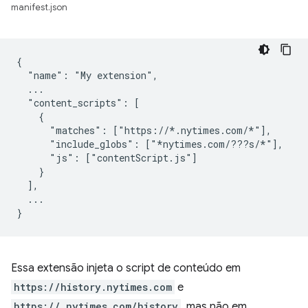
manifest.json
{

  "name": "My extension",

  ...

  "content_scripts": [

    {

      "matches": ["https://*.nytimes.com/*"],

      "include_globs": ["*nytimes.com/???s/*"],

      "js": ["contentScript.js"]

    }

  ],

  ...

Essa extensão injeta o script de conteúdo em
https://history.nytimes.com
e
https://.nytimes.com/history
, mas não em