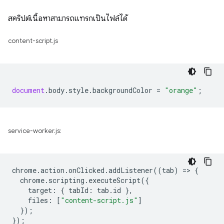
สคริปต์เนื้อหาสามารถแทรกเป็นไฟล์ได้
content-script.js
document
.
body
.
style
.
backgroundColor
=
"orange"
;
service-worker.js:
chrome
.
action
.
onClicked
.
addListener
((
tab
)
=
>
{
chrome
.
scripting
.
executeScript
({
target
:
{
tabId
:
tab
.
id
},
files
:
[
"content-script.js"
]
});
});