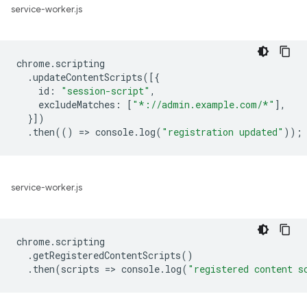
service-worker.js
chrome
.
scripting
.
updateContentScripts
([{
id
:
"session-script"
,
excludeMatches
:
[
"*://admin.example.com/*"
],
}])
.
then
(()
=
>
console
.
log
(
"registration updated"
));
service-worker.js
chrome
.
scripting
.
getRegisteredContentScripts
()
.
then
(
scripts
=
>
console
.
log
(
"registered content s