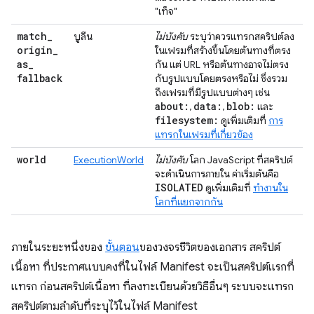
"เท็จ"
match
_
บูลีน
ไม่บังคับ
ระบุว่าควรแทรกสคริปต์ลง
origin
_
ในเฟรมที่สร้างขึ้นโดยต้นทางที่ตรง
as
_
กัน แต่ URL หรือต้นทางอาจไม่ตรง
fallback
กับรูปแบบโดยตรงหรือไม่ ซึ่งรวม
ถึงเฟรมที่มีรูปแบบต่างๆ เช่น
about:
data:
blob:
,
,
และ
filesystem:
ดูเพิ่มเติมที่
การ
แทรกในเฟรมที่เกี่ยวข้อง
world
ExecutionWorld
ไม่บังคับ
โลก JavaScript ที่สคริปต์
จะดำเนินการภายใน ค่าเริ่มต้นคือ
ISOLATED
ดูเพิ่มเติมที่
ทำงานใน
โลกที่แยกจากกัน
ภายในระยะหนึ่งของ
ขั้นตอน
ของวงจรชีวิตของเอกสาร สคริปต์
เนื้อหา ที่ประกาศแบบคงที่ในไฟล์ Manifest จะเป็นสคริปต์แรกที่
แทรก ก่อนสคริปต์เนื้อหา ที่ลงทะเบียนด้วยวิธีอื่นๆ ระบบจะแทรก
สคริปต์ตามลำดับที่ระบุไว้ในไฟล์ Manifest