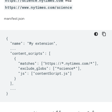
https://science.nytimes.com
หรือ
https://www.nytimes.com/science
manifest.json
{

  "name": "My extension",

  ...

  "content_scripts": [

    {

      "matches": ["https://*.nytimes.com/*"],

      "exclude_globs": ["*science*"],

      "js": ["contentScript.js"]

    }

  ],

  ...
