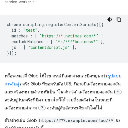
service-worker.js
chrome
.
scripting
.
registerContentScripts
([{
id
:
"test"
,
matches
:
[
"https://*.nytimes.com/*"
],
excludeMatches
:
[
"*://*/*business*"
],
js
:
[
"contentScript.js"
],
}]);
พร็อพเพอร์ตี้ Glob ใช้ไวยากรณ์ที่แตกต่างและยืดหยุ่นกว่า
รูปแบบ
การจับคู่
สตริง Glob ที่ยอมรับคือ URL ที่อาจมีเครื่องหมายดอกจัน
และเครื่องหมายคำถามที่เป็น "ไวลด์การ์ด" เครื่องหมายดอกจัน (
*
)
จะจับคู่กับสตริงที่มีความยาวใดก็ได้ รวมถึงสตริงว่าง ในขณะที่
เครื่องหมายคำถาม (
?
) จะจับคู่กับอักขระเดี่ยวตัวใดก็ได้
ตัวอย่างเช่น Glob
https://???.example.com/foo/\*
จะ