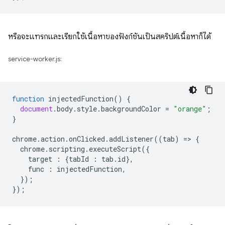
หรือจะแทรกและเรียกใช้เนื้อหาของฟังก์ชันเป็นสคริปต์เนื้อหาก็ได้
service-worker.js:
function
injectedFunction
()
{
document
.
body
.
style
.
backgroundColor
=
"orange"
;
}
chrome
.
action
.
onClicked
.
addListener
((
tab
)
=
>
{
chrome
.
scripting
.
executeScript
({
target
:
{
tabId
:
tab
.
id
},
func
:
injectedFunction
,
});
});