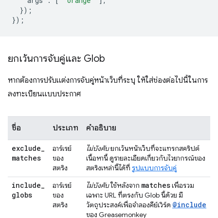
args
:
[
"orange"
],
});
});
ยกเว้นการจับคู่และ Glob
หากต้องการปรับแต่งการจับคู่หน้าเว็บที่ระบุ ให้ใส่ช่องต่อไปนี้ในการ
ลงทะเบียนแบบประกาศ
ชื่อ
ประเภท
คำอธิบาย
exclude
_
อาร์เรย์
ไม่บังคับ
ยกเว้นหน้าเว็บที่จะแทรกสคริปต์
matches
ของ
เนื้อหานี้ ดูรายละเอียดเกี่ยวกับไวยากรณ์ของ
สตริง
สตริงเหล่านี้ได้ที่
รูปแบบการจับคู่
include
_
matches
อาร์เรย์
ไม่บังคับ
ใช้หลังจาก
เพื่อรวม
globs
ของ
เฉพาะ URL ที่ตรงกับ Glob นี้ด้วย มี
@include
สตริง
วัตถุประสงค์เพื่อจำลองคีย์เวิร์ด
ของ Greasemonkey