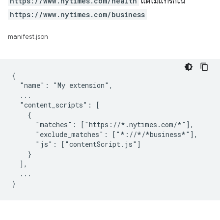
https://www.nytimes.com/health
แต่ไม่แทรกใน
https://www.nytimes.com/business
manifest.json
{

  "name": "My extension",

  ...

  "content_scripts": [

    {

      "matches": ["https://*.nytimes.com/*"],

      "exclude_matches": ["*://*/*business*"],

      "js": ["contentScript.js"]

    }

  ],

  ...
