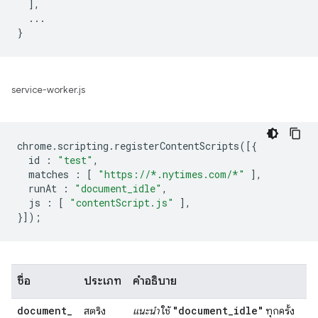
  ],

  ...

service-worker.js
chrome
.
scripting
.
registerContentScripts
([{
id
:
"test"
,
matches
:
[
"https://*.nytimes.com/*"
],
runAt
:
"document_idle"
,
js
:
[
"contentScript.js"
],
}]);
ชื่อ
ประเภท
คำอธิบาย
document
_
"document
_
idle"
สตริง
แนะนำ
ใช้
ทุกครั้ง