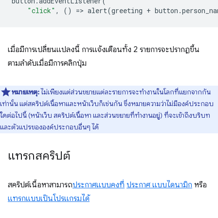
button
.
addEventListener
(
"click"
,
()
=
>
alert
(
greeting
+
button
.
person_na
เมื่อมีการเปลี่ยนแปลงนี้ การแจ้งเตือนทั้ง 2 รายการจะปรากฏขึ้น
ตามลำดับเมื่อมีการคลิกปุ่ม
หมายเหตุ:
ไม่เพียงแต่ส่วนขยายแต่ละรายการจะทำงานในโลกที่แยกจากกัน
เท่านั้น แต่สคริปต์เนื้อหาและหน้าเว็บก็เช่นกัน ซึ่งหมายความว่าไม่มีองค์ประกอบ
ใดต่อไปนี้ (หน้าเว็บ สคริปต์เนื้อหา และส่วนขยายที่ทำงานอยู่) ที่จะเข้าถึงบริบท
และตัวแปรขององค์ประกอบอื่นๆ ได้
แทรกสคริปต์
สคริปต์เนื้อหาสามารถ
ประกาศแบบคงที่
ประกาศ แบบไดนามิก
หรือ
แทรกแบบเป็นโปรแกรมได้