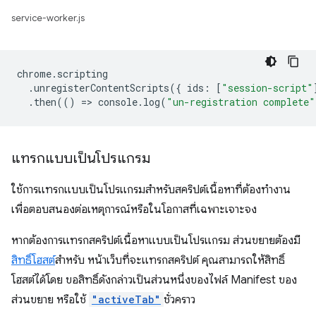
service-worker.js
chrome
.
scripting
.
unregisterContentScripts
({
ids
:
[
"session-script"
.
then
(()
=
>
console
.
log
(
"un-registration complete"
แทรกแบบเป็นโปรแกรม
ใช้การแทรกแบบเป็นโปรแกรมสำหรับสคริปต์เนื้อหาที่ต้องทำงาน
เพื่อตอบสนองต่อเหตุการณ์หรือในโอกาสที่เฉพาะเจาะจง
หากต้องการแทรกสคริปต์เนื้อหาแบบเป็นโปรแกรม ส่วนขยายต้องมี
สิทธิ์โฮสต์
สำหรับ หน้าเว็บที่จะแทรกสคริปต์ คุณสามารถให้สิทธิ์
โฮสต์ได้โดย ขอสิทธิ์ดังกล่าวเป็นส่วนหนึ่งของไฟล์ Manifest ของ
ส่วนขยาย หรือใช้
"activeTab"
ชั่วคราว