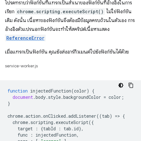
โปรดทราบว่าฟังก์ชันที่แทรกเป็นสำเนาของฟังก์ชันที่อ้างอิงในการ
เรียก
chrome.scripting.executeScript()
ไม่ใช่ฟังก์ชัน
เดิม ดังนั้น เนื้อหาของฟังก์ชันจึงต้องมีข้อมูลครบถ้วนในตัวเอง การ
อ้างอิงตัวแปรนอกฟังก์ชันจะทำให้สคริปต์เนื้อหาแสดง
ReferenceError
เมื่อแทรกเป็นฟังก์ชัน คุณยังส่งอาร์กิวเมนต์ไปยังฟังก์ชันได้ด้วย
service-worker.js
function
injectedFunction
(
color
)
{
document
.
body
.
style
.
backgroundColor
=
color
;
}
chrome
.
action
.
onClicked
.
addListener
((
tab
)
=
>
{
chrome
.
scripting
.
executeScript
({
target
:
{
tabId
:
tab
.
id
},
func
:
injectedFunction
,