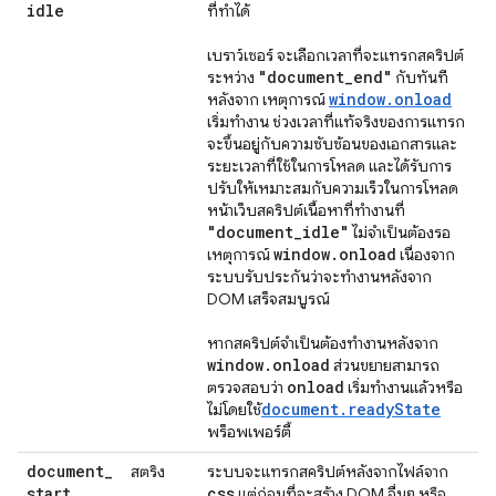
idle
ที่ทำได้
เบราว์เซอร์ จะเลือกเวลาที่จะแทรกสคริปต์
"document
_
end"
ระหว่าง
กับทันที
window.onload
หลังจาก เหตุการณ์
เริ่มทำงาน ช่วงเวลาที่แท้จริงของการแทรก
จะขึ้นอยู่กับความซับซ้อนของเอกสารและ
ระยะเวลาที่ใช้ในการโหลด และได้รับการ
ปรับให้เหมาะสมกับความเร็วในการโหลด
หน้าเว็บสคริปต์เนื้อหาที่ทำงานที่
"document
_
idle"
ไม่จำเป็นต้องรอ
window
.
onload
เหตุการณ์
เนื่องจาก
ระบบรับประกันว่าจะทำงานหลังจาก
DOM เสร็จสมบูรณ์
หากสคริปต์จำเป็นต้องทำงานหลังจาก
window
.
onload
ส่วนขยายสามารถ
onload
ตรวจสอบว่า
เริ่มทำงานแล้วหรือ
document.readyState
ไม่โดยใช้
พร็อพเพอร์ตี้
document
_
สตริง
ระบบจะแทรกสคริปต์หลังจากไฟล์จาก
start
css
แต่ก่อนที่จะสร้าง DOM อื่นๆ หรือ