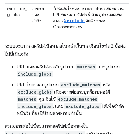
exclude
_
matches
อาร์เรย์
ไม่บังคับ
ใช้หลังจาก
เพื่อยกเว้น
globs
ของ
URL ที่ตรงกับ Glob นี้ มีวัตถุประสงค์เพื่อ
@exclude
สตริง
จำลอง
คีย์เวิร์ดของ
Greasemonkey
ระบบจะแทรกสคริปต์เนื้อหาลงในหน้าเว็บหากเงื่อนไขทั้ง 2 ข้อต่อ
ไปนี้เป็นจริง
URL ของสคริปต์ตรงกับรูปแบบ
matches
และรูปแบบ
include_globs
URL ไม่ตรงกับรูปแบบ
exclude_matches
หรือ
exclude_globs
เนื่องจากต้องระบุพร็อพเพอร์ตี้
matches
คุณจึงใช้
exclude_matches
,
include_globs
, และ
exclude_globs
ได้เพื่อจำกัด
หน้าเว็บที่จะได้รับผลกระทบเท่านั้น
ส่วนขยายต่อไปนี้จะแทรกสคริปต์เนื้อหาลงใน