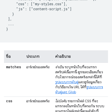
     "css": ["my-styles.css"],

     "js": ["content-script.js"]

   }

 ],

 ...

}

ชื่อ
ประเภท
คำอธิบาย
matches
อาร์เรย์ของสตริง
จำเป็น
ระบุหน้าเว็บที่จะแทรก
สคริปต์เนื้อหานี้ ดูรายละเอียดเกี่ยว
กับไวยากรณ์ของสตริงเหล่านี้ได้ที่
รูปแบบการจับคู่
และดูข้อมูลเกี่ยว
กับวิธียกเว้น URL ได้ที่
รูปแบบการ
จับคู่และ Glob
css
อาร์เรย์ของสตริง
ไม่บังคับ
รายการไฟล์ CSS ที่จะ
แทรกลงในหน้าเว็บที่ตรงกัน ระบบ
จะแทรกไฟล์เหล่านี้ตามลำดับที่