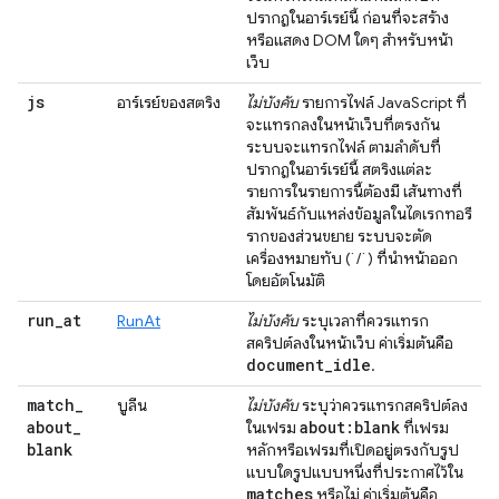
ปรากฏในอาร์เรย์นี้ ก่อนที่จะสร้าง
หรือแสดง DOM ใดๆ สำหรับหน้า
เว็บ
js
อาร์เรย์ของสตริง
ไม่บังคับ
รายการไฟล์ JavaScript ที่
จะแทรกลงในหน้าเว็บที่ตรงกัน
ระบบจะแทรกไฟล์ ตามลำดับที่
ปรากฏในอาร์เรย์นี้ สตริงแต่ละ
รายการในรายการนี้ต้องมี เส้นทางที่
สัมพันธ์กับแหล่งข้อมูลในไดเรกทอรี
รากของส่วนขยาย ระบบจะตัด
เครื่องหมายทับ (`/`) ที่นำหน้าออก
โดยอัตโนมัติ
run
_
at
RunAt
ไม่บังคับ
ระบุเวลาที่ควรแทรก
สคริปต์ลงในหน้าเว็บ ค่าเริ่มต้นคือ
document
_
idle
.
match
_
บูลีน
ไม่บังคับ
ระบุว่าควรแทรกสคริปต์ลง
about
_
about:blank
ในเฟรม
ที่เฟรม
blank
หลักหรือเฟรมที่เปิดอยู่ตรงกับรูป
แบบใดรูปแบบหนึ่งที่ประกาศไว้ใน
matches
หรือไม่ ค่าเริ่มต้นคือ