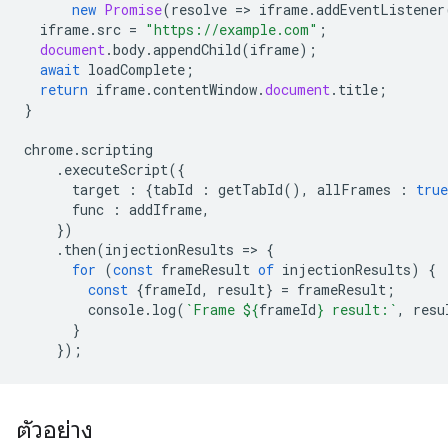
new
Promise
(
resolve
=
>
iframe
.
addEventListener
iframe
.
src
=
"https://example.com"
;
document
.
body
.
appendChild
(
iframe
);
await
loadComplete
;
return
iframe
.
contentWindow
.
document
.
title
;
}
chrome
.
scripting
.
executeScript
({
target
:
{
tabId
:
getTabId
(),
allFrames
:
true
func
:
addIframe
,
})
.
then
(
injectionResults
=
>
{
for
(
const
frameResult
of
injectionResults
)
{
const
{
frameId
,
result
}
=
frameResult
;
console
.
log
(
`Frame 
${
frameId
}
 result:`
,
resu
}
});
ตัวอย่าง