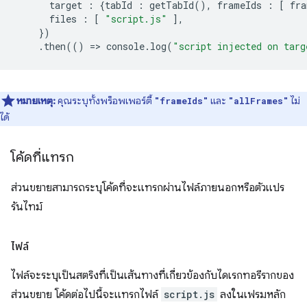
target
:
{
tabId
:
getTabId
(),
frameIds
:
[
fra
files
:
[
"script.js"
],
})
.
then
(()
=
>
console
.
log
(
"script injected on targ
หมายเหตุ:
คุณระบุทั้งพร็อพเพอร์ตี้
และ
ไม่
"frameIds"
"allFrames"
ได้
โค้ดที่แทรก
ส่วนขยายสามารถระบุโค้ดที่จะแทรกผ่านไฟล์ภายนอกหรือตัวแปร
รันไทม์
ไฟล์
ไฟล์จะระบุเป็นสตริงที่เป็นเส้นทางที่เกี่ยวข้องกับไดเรกทอรีรากของ
ส่วนขยาย โค้ดต่อไปนี้จะแทรกไฟล์
script.js
ลงในเฟรมหลัก