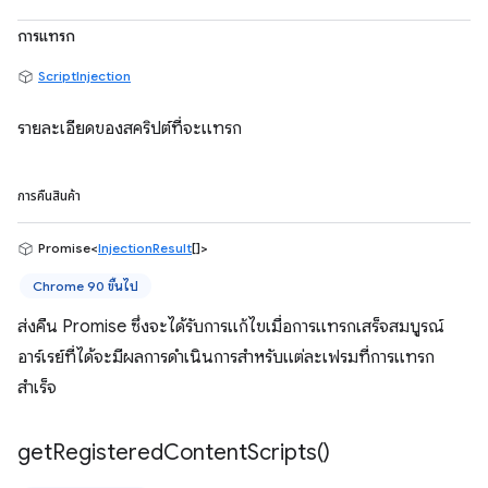
การแทรก
ScriptInjection
รายละเอียดของสคริปต์ที่จะแทรก
การคืนสินค้า
Promise<
InjectionResult
[]>
Chrome 90 ขึ้นไป
ส่งคืน Promise ซึ่งจะได้รับการแก้ไขเมื่อการแทรกเสร็จสมบูรณ์
อาร์เรย์ที่ได้จะมีผลการดำเนินการสำหรับแต่ละเฟรมที่การแทรก
สำเร็จ
get
Registered
Content
Scripts(
)