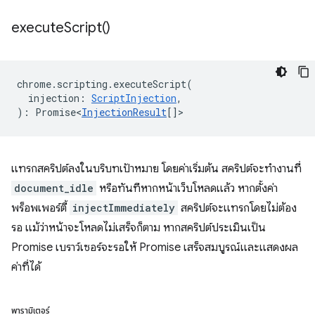
execute
Script(
)
chrome
.
scripting
.
executeScript
(
injection
:
ScriptInjection
,
)
:
Promise<
InjectionResult
[]
>
แทรกสคริปต์ลงในบริบทเป้าหมาย โดยค่าเริ่มต้น สคริปต์จะทำงานที่
document_idle
หรือทันทีหากหน้าเว็บโหลดแล้ว หากตั้งค่า
พร็อพเพอร์ตี้
injectImmediately
สคริปต์จะแทรกโดยไม่ต้อง
รอ แม้ว่าหน้าจะโหลดไม่เสร็จก็ตาม หากสคริปต์ประเมินเป็น
Promise เบราว์เซอร์จะรอให้ Promise เสร็จสมบูรณ์และแสดงผล
ค่าที่ได้
พารามิเตอร์