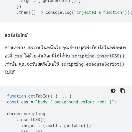
args
:
[
getUserColor
()
],
})
.
then
(()
=
>
console
.
log
(
"injected a function"
))
สตริงรันไทม์
หากแทรก CSS ภายในหน้าเว็บ คุณยังระบุสตริงที่จะใช้ในพร็อพเพ
อร์ตี้
css
ได้ด้วย ตัวเลือกนี้ใช้ได้กับ
scripting.insertCSS()
เท่านั้น คุณ จะรันสตริงโดยใช้
scripting.executeScript()
ไม่ได้
function
getTabId
()
{
...
}
const
css
=
"body { background-color: red; }"
;
chrome
.
scripting
.
insertCSS
({
target
:
{
tabId
:
getTabId
()},
css
:
css
,