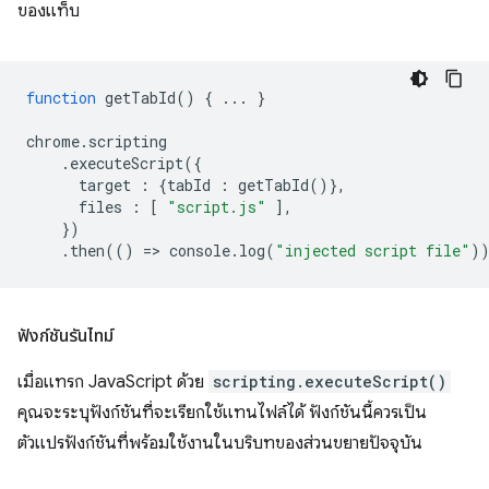
ของแท็บ
function
getTabId
()
{
...
}
chrome
.
scripting
.
executeScript
({
target
:
{
tabId
:
getTabId
()},
files
:
[
"script.js"
],
})
.
then
(()
=
>
console
.
log
(
"injected script file"
)
ฟังก์ชันรันไทม์
เมื่อแทรก JavaScript ด้วย
scripting.executeScript()
คุณจะระบุฟังก์ชันที่จะเรียกใช้แทนไฟล์ได้ ฟังก์ชันนี้ควรเป็น
ตัวแปรฟังก์ชันที่พร้อมใช้งานในบริบทของส่วนขยายปัจจุบัน