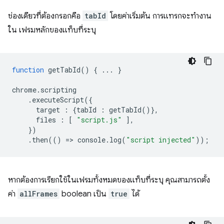
ช่องเดียวที่ต้องกรอกคือ
tabId
โดยค่าเริ่มต้น การแทรกจะทำงาน
ใน เฟรมหลักของแท็บที่ระบุ
function
getTabId
()
{
...
}
chrome
.
scripting
.
executeScript
({
target
:
{
tabId
:
getTabId
()},
files
:
[
"script.js"
],
})
.
then
(()
=
>
console
.
log
(
"script injected"
));
หากต้องการเรียกใช้ในเฟรมทั้งหมดของแท็บที่ระบุ คุณสามารถตั้ง
ค่า
allFrames
boolean เป็น
true
ได้