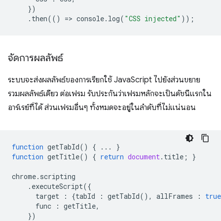
})
.
then
(()
=
>
console
.
log
(
"CSS injected"
));
จัดการผลลัพธ์
ระบบจะส่งผลลัพธ์ของการเรียกใช้ JavaScript ไปยังส่วนขยาย
รวมผลลัพธ์เดียว ต่อเฟรม รับประกันว่าเฟรมหลักจะเป็นดัชนีแรกใน
อาร์เรย์ที่ได้ ส่วนเฟรมอื่นๆ ทั้งหมดจะอยู่ในลำดับที่ไม่แน่นอน
function
getTabId
()
{
...
}
function
getTitle
()
{
return
document
.
title
;
}
chrome
.
scripting
.
executeScript
({
target
:
{
tabId
:
getTabId
(),
allFrames
:
true
func
:
getTitle
,
})