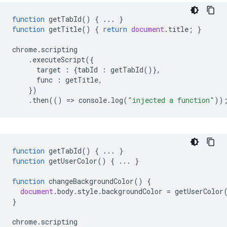
function
getTabId
()
{
...
}
function
getTitle
()
{
return
document
.
title
;
}
chrome
.
scripting
.
executeScript
({
target
:
{
tabId
:
getTabId
()},
func
:
getTitle
,
})
.
then
(()
=
>
console
.
log
(
"injected a function"
))
function
getTabId
()
{
...
}
function
getUserColor
()
{
...
}
function
changeBackgroundColor
()
{
document
.
body
.
style
.
backgroundColor
=
getUserColor
}
chrome
.
scripting