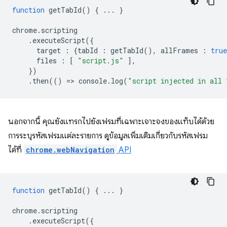
function
getTabId
()
{
...
}
chrome
.
scripting
.
executeScript
({
target
:
{
tabId
:
getTabId
(),
allFrames
:
true
files
:
[
"script.js"
],
})
.
then
(()
=
>
console
.
log
(
"script injected in all 
นอกจากนี้ คุณยังแทรกไปยังเฟรมที่เฉพาะเจาะจงของแท็บได้ด้วย
การระบุรหัสเฟรมแต่ละรายการ ดูข้อมูลเพิ่มเติมเกี่ยวกับรหัสเฟรม
ได้ที่
chrome.webNavigation
API
function
getTabId
()
{
...
}
chrome
.
scripting
.
executeScript
({