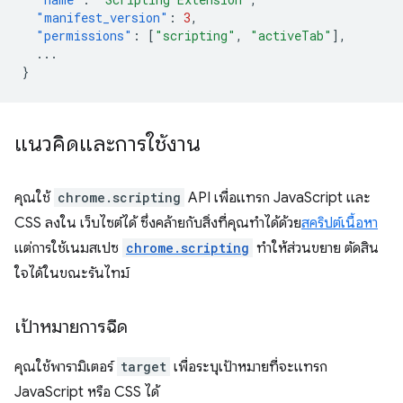
"manifest_version"
:
3
,
"permissions"
:
[
"scripting"
,
"activeTab"
],
...
}
แนวคิดและการใช้งาน
คุณใช้
chrome.scripting
API เพื่อแทรก JavaScript และ
CSS ลงใน เว็บไซต์ได้ ซึ่งคล้ายกับสิ่งที่คุณทำได้ด้วย
สคริปต์เนื้อหา
แต่การใช้เนมสเปซ
chrome.scripting
ทำให้ส่วนขยาย ตัดสิน
ใจได้ในขณะรันไทม์
เป้าหมายการฉีด
คุณใช้พารามิเตอร์
target
เพื่อระบุเป้าหมายที่จะแทรก
JavaScript หรือ CSS ได้