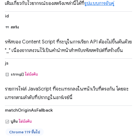
เติมเกี่ยวกับไวยากรณ์ของสตริงเหล่านี้ได้ที่
รูปแบบการจับคู่
id
สตริง
รหัสของ Content Script ที่ระบุในการเรียก API ต้องไม่ขึ้นต้นด้วย
"_" เนื่องจากสงวนไว้เป็นคำนำหน้าสำหรับรหัสสคริปต์ที่สร้างขึ้น
js
string[]
ไม่บังคับ
รายการไฟล์ JavaScript ที่จะแทรกลงในหน้าเว็บที่ตรงกัน โดยจะ
แทรกตามลำดับที่ปรากฏในอาร์เรย์นี้
matchOriginAsFallback
บูลีน
ไม่บังคับ
Chrome 119 ขึ้นไป