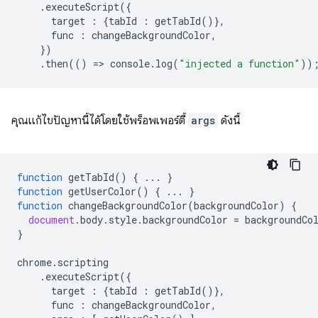
.
executeScript
({
target
:
{
tabId
:
getTabId
()},
func
:
changeBackgroundColor
,
})
.
then
(()
=
>
console
.
log
(
"injected a function"
))
คุณแก้ไขปัญหานี้ได้โดยใช้พร็อพเพอร์ตี้
args
ดังนี้
function
getTabId
()
{
...
}
function
getUserColor
()
{
...
}
function
changeBackgroundColor
(
backgroundColor
)
{
document
.
body
.
style
.
backgroundColor
=
backgroundCo
}
chrome
.
scripting
.
executeScript
({
target
:
{
tabId
:
getTabId
()},
func
:
changeBackgroundColor
,