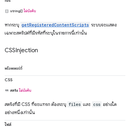
ids
string[]
ไม่บังคับ
หากระบุ
getRegisteredContentScripts
ระบบจะแสดง
เฉพาะสคริปต์ที่มีรหัสที่ระบุในรายการนี้เท่านั้น
CSSInjection
พร็อพเพอร์ตี้
CSS
สตริง
ไม่บังคับ
สตริงที่มี CSS ที่จะแทรก ต้องระบุ
files
และ
css
อย่างใด
อย่างหนึ่งเท่านั้น
ไฟล์