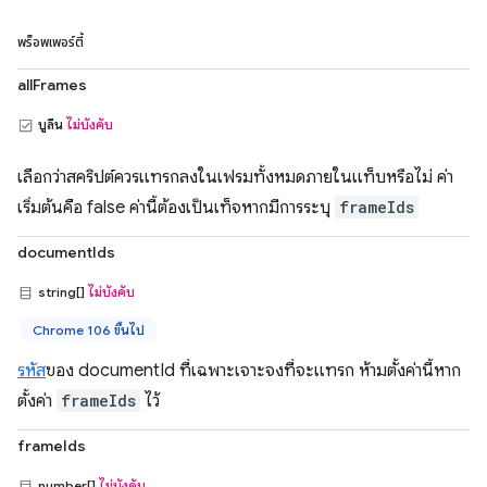
พร็อพเพอร์ตี้
allFrames
บูลีน
ไม่บังคับ
เลือกว่าสคริปต์ควรแทรกลงในเฟรมทั้งหมดภายในแท็บหรือไม่ ค่า
เริ่มต้นคือ false ค่านี้ต้องเป็นเท็จหากมีการระบุ
frameIds
documentIds
string[]
ไม่บังคับ
Chrome 106 ขึ้นไป
รหัส
ของ documentId ที่เฉพาะเจาะจงที่จะแทรก ห้ามตั้งค่านี้หาก
ตั้งค่า
frameIds
ไว้
frameIds
number[]
ไม่บังคับ