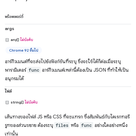
พร็อพเพอร์ตี้
args
any[]
ไม่บังคับ
Chrome 92 ขึ้นไป
อาร์กิวเมนต์ที่จะส่งไปยังฟังก์ชันที่ระบุ ซึ่งจะใช้ได้ก็ต่อเมื่อระบุ
พารามิเตอร์
func
อาร์กิวเมนต์เหล่านี้ต้องเป็น JSON ที่ทำให้เป็น
อนุกรมได้
ไฟล์
string[]
ไม่บังคับ
เส้นทางของไฟล์ JS หรือ CSS ที่จะแทรก ซึ่งสัมพันธ์กับไดเรกทอรี
รูทของส่วนขยาย ต้องระบุ
files
หรือ
func
อย่างใดอย่างหนึ่ง
เท่านั้น