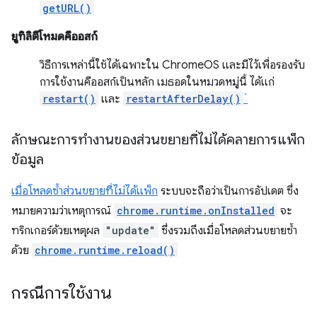
getURL()
ยูทิลิตีโหมดคีออสก์
วิธีการเหล่านี้ใช้ได้เฉพาะใน ChromeOS และมีไว้เพื่อรองรับ
การใช้งานคีออสก์เป็นหลัก เมธอดในหมวดหมู่นี้ ได้แก่
restart()
และ
restartAfterDelay()
`
ลักษณะการทำงานของส่วนขยายที่ไม่ได้คลายการแพ็ก
ข้อมูล
เมื่อ
โหลดซ้ำส่วนขยายที่ไม่ได้แพ็ก
ระบบจะถือว่าเป็นการอัปเดต ซึ่ง
หมายความว่าเหตุการณ์
chrome.runtime.onInstalled
จะ
ทริกเกอร์ด้วยเหตุผล
"update"
ซึ่งรวมถึงเมื่อโหลดส่วนขยายซ้ำ
ด้วย
chrome.runtime.reload()
กรณีการใช้งาน