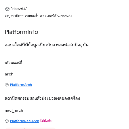
"riscv64"
ระบุสถาปัตยกรรมของโปรเซสเซอร์เป็น riscv64
Platform
Info
ออบเจ็กต์ที่มีข้อมูลเกี่ยวกับแพลตฟอร์มปัจจุบัน
พร็อพเพอร์ตี้
arch
PlatformArch
สถาปัตยกรรมของตัวประมวลผลของเครื่อง
nacl_arch
PlatformNaclArch
ไม่บังคับ