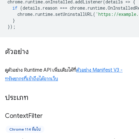
chrome
.
runtime
.
onInstalled
.
addListener
(
details
=
>
{
if
(
details
.
reason
===
chrome
.
runtime
.
OnInstalledR
chrome
.
runtime
.
setUninstallURL
(
'https://example.
}
});
ตัวอย่าง
ดูตัวอย่าง Runtime API เพิ่มเติมได้ที่
ตัวอย่าง Manifest V3 -
ทรัพยากรที่เข้าถึงได้จากเว็บ
ประเภท
Context
Filter
Chrome 114 ขึ้นไป