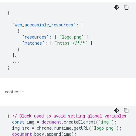
{
...
"web_accessible_resources"
:
[
{
"resources"
:
[
"logo.png"
],
"matches"
:
[
"https://*/*"
]
}
],
...
}
content.js:
{
// Block used to avoid setting global variables
const
img
=
document
.
createElement
(
'img'
);
img
.
src
=
chrome
.
runtime
.
getURL
(
'logo.png'
);
document
.
body
.
append
(
img
);