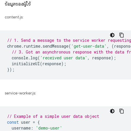
ข้อมูลของผู้ใช้
content.js:
// 1. Send a message to the service worker requestin
chrome
.
runtime
.
sendMessage
(
'get-user-data'
,
(
respons
// 3. Got an asynchronous response with the data f
console
.
log
(
'received user data'
,
response
);
initializeUI
(
response
);
});
service-worker.js:
// Example of a simple user data object
const
user
=
{
username
:
'demo-user'