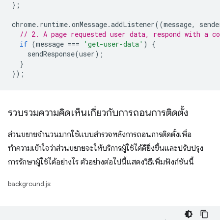
};
chrome
.
runtime
.
onMessage
.
addListener
((
message
,
sende
// 2. A page requested user data, respond with a co
if
(
message
===
'get-user-data'
)
{
sendResponse
(
user
);
}
});
รวบรวมความคิดเห็นเกี่ยวกับการถอนการติดตั้ง
ส่วนขยายจำนวนมากใช้แบบสำรวจหลังการถอนการติดตั้งเพื่อ
ทำความเข้าใจว่าส่วนขยายจะให้บริการผู้ใช้ได้ดียิ่งขึ้นและปรับปรุง
การรักษาผู้ใช้ได้อย่างไร ตัวอย่างต่อไปนี้แสดงวิธีเพิ่มฟังก์ชันนี้
background.js: