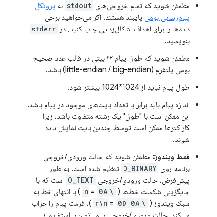
مطمئن شوید که تمام خروجی‌های
stdout
به
پروتکل
پیام‌رسانی بومی
پایبند هستند. اگر می‌خواهید برخی
داده‌ها را برای اهداف اشکال‌زدایی چاپ کنید، در
stderr
بنویسید.
مطمئن شوید که طول پیام ۳۲ بیتی در قالب عدد صحیح
بومی پلتفرم (little-endian / big-endian) باشد.
طول پیام نباید از 1024*1024 بیشتر شود.
اندازه پیام باید برابر با تعداد بایت‌های موجود در پیام باشد.
این ممکن است با "طول" یک رشته متفاوت باشد، زیرا
کاراکترها ممکن است توسط چندین بایت نمایش داده
شوند.
فقط ویندوز:
مطمئن شوید که حالت ورودی/خروجی
برنامه روی
O_BINARY
تنظیم شده است. به طور
پیش‌فرض، حالت ورودی/خروجی
O_TEXT
است که با
جایگزینی شکست خط‌ها (
\n
0A
=
) با انتهای خط به
سبک ویندوز (
\r\n
0D 0A
=
)، فرمت پیام را خراب
می‌کند. حالت ورودی/خروجی را می‌توان با استفاده از