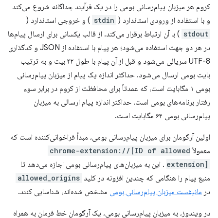
کروم هر میزبان پیام‌رسانی بومی را در یک فرآیند جداگانه شروع می‌کند
و با استفاده از ورودی استاندارد (
stdin
) و خروجی استاندارد (
stdout
) با آن ارتباط برقرار می‌کند. از قالب یکسانی برای ارسال پیام‌ها
در هر دو جهت استفاده می‌شود؛ هر پیام با استفاده از JSON و کدگذاری
UTF-8 سریالی می‌شود و قبل از آن پیام با طول ۳۲ بیت و به ترتیب
بایت بومی ارسال می‌شود. حداکثر اندازه یک پیام از میزبان پیام‌رسانی
بومی ۱ مگابایت است، که عمدتاً برای محافظت از کروم در برابر سوء
رفتار برنامه‌های بومی است. حداکثر اندازه پیام ارسالی به میزبان
پیام‌رسانی بومی ۶۴ مگابایت است.
اولین آرگومان برای میزبان پیام‌رسانی بومی، مبدأ فراخوانی‌کننده است که
معمولاً
chrome-extension://[ID of allowed
extension]
. این به میزبان‌های پیام‌رسانی بومی اجازه می‌دهد تا
منبع پیام را هنگامی که چندین افزونه در کلید
allowed_origins
در
مانیفست میزبان پیام‌رسانی بومی
مشخص شده‌اند، شناسایی کنند.
در ویندوز، به میزبان پیام‌رسانی بومی، یک آرگومان خط فرمان به همراه