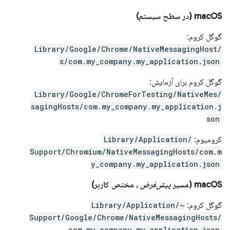
macOS (در سطح سیستم)
گوگل کروم:
/Library/Google/Chrome/NativeMessagingHost
s/com.my_company.my_application.json
گوگل کروم برای آزمایش:
/Library/Google/ChromeForTesting/NativeMes
sagingHosts/com.my_company.my_application.j
son
کرومیوم:
/Library/Application
Support/Chromium/NativeMessagingHosts/com.m
y_company.my_application.json
macOS (مسیر
پیش‌فرض
، مختص کاربر)
گوگل کروم:
~/Library/Application
Support/Google/Chrome/NativeMessagingHosts/
com.my_company.my_application.json