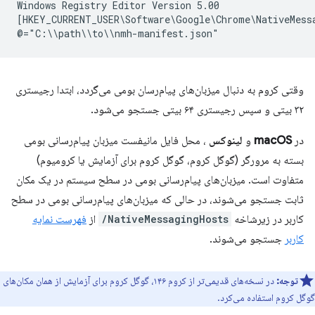
Windows Registry Editor Version 5.00

[HKEY_CURRENT_USER\Software\Google\Chrome\NativeMessa
وقتی کروم به دنبال میزبان‌های پیام‌رسان بومی می‌گردد، ابتدا رجیستری
۳۲ بیتی و سپس رجیستری ۶۴ بیتی جستجو می‌شود.
در
macOS
و
لینوکس
، محل فایل مانیفست میزبان پیام‌رسانی بومی
بسته به مرورگر (گوگل کروم، گوگل کروم برای آزمایش یا کرومیوم)
متفاوت است. میزبان‌های پیام‌رسانی بومی در سطح سیستم در یک مکان
ثابت جستجو می‌شوند، در حالی که میزبان‌های پیام‌رسانی بومی در سطح
کاربر در زیرشاخه
NativeMessagingHosts/
از
فهرست نمایه
کاربر
جستجو می‌شوند.
توجه:
در نسخه‌های قدیمی‌تر از کروم ۱۴۶، گوگل کروم برای آزمایش از همان مکان‌های
گوگل کروم استفاده می‌کرد.