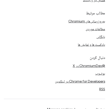
مسائل باز را ببینید
مطالب مرتبط
به‌روزرسانی‌های Chromium
مطالعات موردی
بایگانی
پادکست ها و نمایش ها
دنبال کردن
@ChromiumDev در X
یوتیوب
Chrome for Developers در لینکدین
RSS