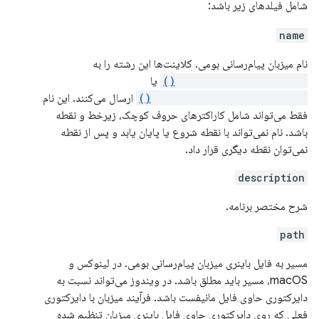
شامل فیلدهای زیر باشد:
name
نام میزبان پیام‌رسانی بومی. کلاینت‌ها این رشته را به
runtime.connectNative()
یا
runtime.sendNativeMessage()
ارسال می‌کنند. این نام
فقط می‌تواند شامل کاراکترهای حروف کوچک، زیرخط و نقطه
باشد. نام نمی‌تواند با نقطه شروع یا پایان یابد و پس از نقطه
نمی‌توان نقطه دیگری قرار داد.
description
شرح مختصر برنامه.
path
مسیر به فایل باینری میزبان پیام‌رسانی بومی. در لینوکس و
macOS، مسیر باید مطلق باشد. در ویندوز می‌تواند نسبت به
دایرکتوری حاوی فایل مانیفست باشد. فرآیند میزبان با دایرکتوری
فعلی که روی دایرکتوری حاوی فایل باینری میزبان تنظیم شده