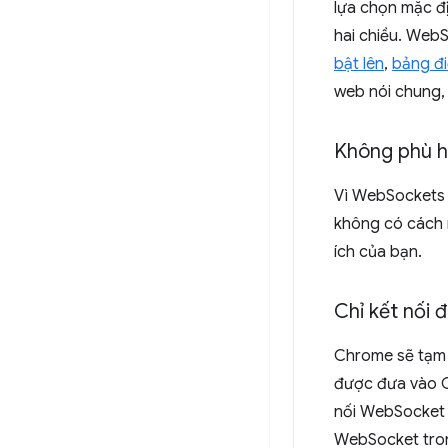
lựa chọn mặc đị
hai chiều. Web
bật lên
,
bảng đi
web nói chung,
Không phù h
Vì WebSockets c
không có cách n
ích của bạn.
Chỉ kết nối 
Chrome sẽ tạm 
được đưa vào C
nối WebSocket 
WebSocket tron