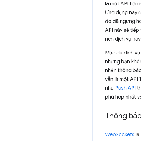
là một API tiệ
Ứng dụng này 
đó đã ngừng ho
API này sẽ tiếp
nên dịch vụ này
Mặc dù dịch vụ
nhưng bạn khô
nhận thông báo
vẫn là một API 
như
Push API
th
phù hợp nhất v
Thông báo
WebSockets
là