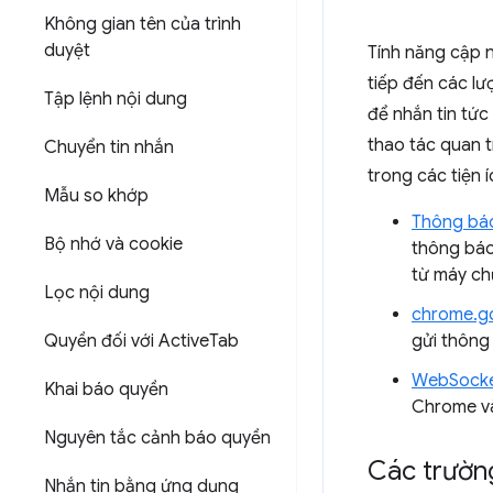
Không gian tên của trình
duyệt
Tính năng cập n
tiếp đến các lư
Tập lệnh nội dung
để nhắn tin tức 
thao tác quan t
Chuyển tin nhắn
trong các tiện 
Mẫu so khớp
Thông báo
Bộ nhớ và cookie
thông báo
từ máy ch
Lọc nội dung
chrome.g
Quyền đối với Active
Tab
gửi thông
WebSock
Khai báo quyền
Chrome v
Nguyên tắc cảnh báo quyền
Các trườn
Nhắn tin bằng ứng dụng