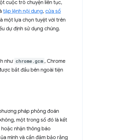
t cuộc trò chuyện liên tục,
là
tập lệnh nội dung
,
cửa sổ
là một lựa chọn tuyệt vời trên
nếu dự định sử dụng chúng.
ích như
chrome.gcm
, Chrome
được bắt đầu bên ngoài tiện
ố phương pháp phỏng đoán
hông, một trong số đó là kết
i hoặc nhận thông báo
của mình và cần đảm bảo rằng