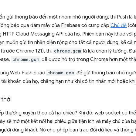
ốn gửi thông báo đến một nhóm nhỏ người dùng, thì Push là 
thông báo qua đám mây của Firebase có cung cấp
Chủ đề
(còn
ng HTTP Cloud Messaging API của họ. Phiên bản này khác với
ạn muốn gửi tin nhắn diện rộng cho tất cả người dùng, kể cả
(trước Chrome 121), thì
chrome.gcm
là lựa chọn lý tưởng. Đ
base,
chrome.gcm
đã được hỗ trợ trong Chrome hơn một thậ
 dụng Web Push hoặc
chrome.gcm
để gửi thông báo cho người
i tài khoản của họ, chẳng hạn như khi có tin nhắn mới hoặc kh
 thời
ếp thường xuyên theo cả hai chiều? Khi đó, web socket có thể
ày sẽ mở một kết nối hai chiều giữa tiện ích và máy chủ của b
người dùng khác). Nó cho phép bạn trao đổi dữ liệu và thông 