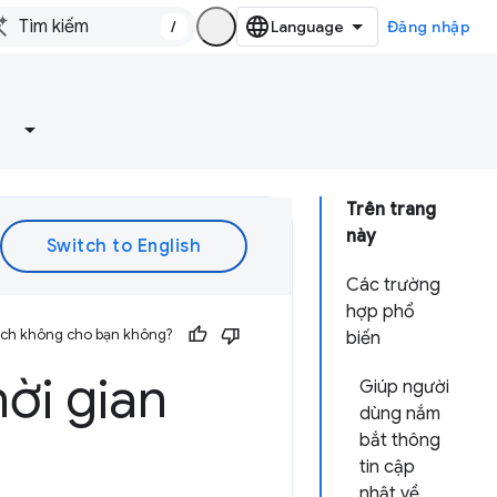
/
Đăng nhập
Trên trang
này
Các trường
hợp phổ
 ích không cho bạn không?
biến
ời gian
Giúp người
dùng nắm
bắt thông
tin cập
nhật về