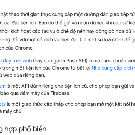
hật theo thời gian thực cung cấp một đường dẫn giao tiếp tứ
ợt cài đặt tiện ích. Bạn có thể gửi và nhận dữ liệu khi các sự 
thời, kích hoạt các tác vụ ở chế độ nền hay đồng bộ hoá dữ liệu
rọng đối với một số dịch vụ hiện đại. Có một số lựa chọn để gi
ích của Chrome.
 đẩy trên web
(hay còn gọi là Push API) là một tiêu chuẩn w
 trong một tiện ích của Chrome từ bất kỳ
Nhà cung cấp dịch 
ủ web của riêng bạn.
cm
là một API dành riêng cho tiện ích cũ, cho phép bạn gửi v
 báo qua đám mây của Firebase.
ets
là một giao thức cấp thấp cho phép bạn mở một kết nối hai
à máy chủ.
g hợp phổ biến