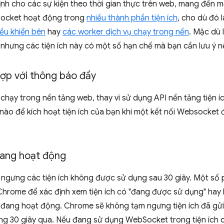
nh cho các sự kiện theo thời gian thực trên web, mang đến mộ
Socket hoạt động trong
nhiều thành phần tiện ích
, cho dù đó 
ều khiển bên
hay
các worker dịch vụ chạy trong nền
. Mặc dù 
 nhưng các tiện ích này có một số hạn chế mà bạn cần lưu ý 
ợp với thông báo đẩy
hạy trong nền tảng web, thay vì sử dụng API nền tảng tiện 
ào để kích hoạt tiện ích của bạn khi một kết nối Websocket 
đang hoạt động
ngưng các tiện ích không được sử dụng sau 30 giây. Một s
hrome để xác định xem tiện ích có "đang được sử dụng" hay k
đang hoạt động. Chrome sẽ không tạm ngưng tiện ích đã gử
g 30 giây qua. Nếu đang sử dụng WebSocket trong tiện ích 