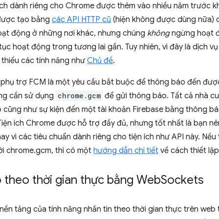
n ích dành riêng cho Chrome được thêm vào nhiều năm trước k
được tạo bằng
các API HTTP cũ
(hiện không được dùng nữa) c
ạt động ở những nơi khác, nhưng chúng
không
ngừng hoạt độ
 tục hoạt động trong tương lai gần. Tuy nhiên, vì đây là dịch v
 thiếu các tính năng như
Chủ đề
.
 phụ trợ FCM là một yêu cầu bắt buộc để thông báo đến đư
ng cần sử dụng
chrome.gcm
để gửi thông báo. Tất cả nhà cu
 cũng như sự kiện đến một tài khoản Firebase bằng thông b
Tiện ích Chrome được hỗ trợ đầy đủ, nhưng tốt nhất là bạn nê
ay vì các tiêu chuẩn dành riêng cho tiện ích như API này. Nế
ới chrome.gcm, thì có một
hướng dẫn chi tiết
về cách thiết lậ
 theo thời gian thực bằng Web
Sockets
 nền tảng của tính năng nhắn tin theo thời gian thực trên web