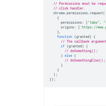
// Permissions must be requ
// click handler.
chrome
.
permissions
.
request
(
{
permissions
:
[
"tabs"
,
"
origins
:
[
'https://www.
},
function
(
granted
)
{
// The callback argumen
if
(
granted
)
{
// doSomething();
}
else
{
// doSomethingElse();
}
}
);
});