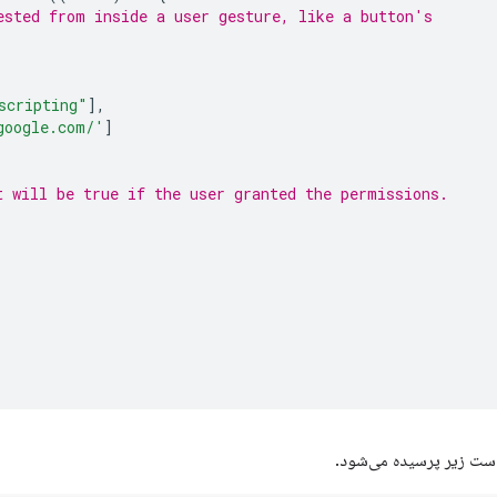
ested from inside a user gesture, like a button's
scripting"
],
google.com/'
]
t will be true if the user granted the permissions.
ست زیر پرسیده می‌شود.