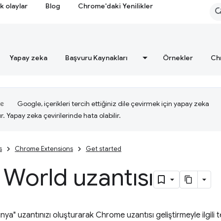
k olaylar
Blog
Chrome'daki Yenilikler
Yapay zeka
Başvuru Kaynakları
Örnekler
Ch
Google, içerikleri tercih ettiğiniz dile çevirmek için yapay zeka
ır. Yapay zeka çevirilerinde hata olabilir.
s
Chrome Extensions
Get started
 World uzantısı
ya" uzantınızı oluşturarak Chrome uzantısı geliştirmeyle ilgili te