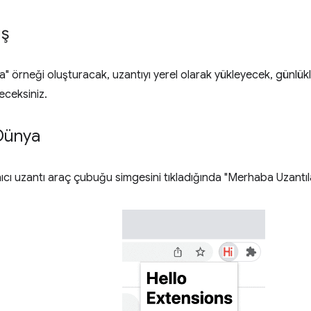
ış
 örneği oluşturacak, uzantıyı yerel olarak yükleyecek, günlükl
eceksiniz.
Dünya
nıcı uzantı araç çubuğu simgesini tıkladığında "Merhaba Uzantıla