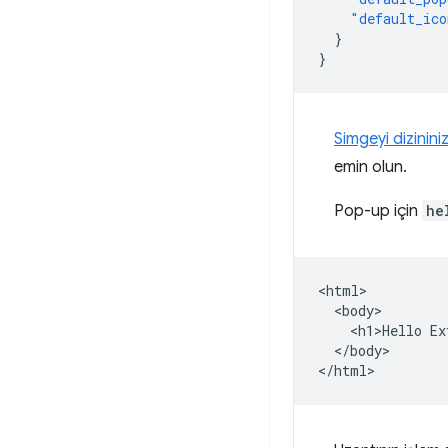
"default_ico
}
}
Simgeyi dizininiz
emin olun.
Pop-up için
he
<html>

  <body>

    <h1>Hello Ex
  </body>
