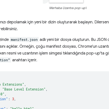
Merhaba Uzantısı pop-up'ı
nızı depolamak için yeni bir dizin oluşturarak başlayın. Dilers
ebilirsiniz.
izinde
manifest.json
adlı yeni bir dosya oluşturun. Bu JSON do
sını açıklar. Örneğin, çoğu manifest dosyası, Chrome'un uzantı
ken resmi ve uzantının işlem simgesi tıklandığında pop-up'ta g
tion"
anahtarı içerir.
o Extensions"
,
:
"Base Level Extension"
,
.0"
,
sion"
:
3
,
up"
:
"hello.html"
,