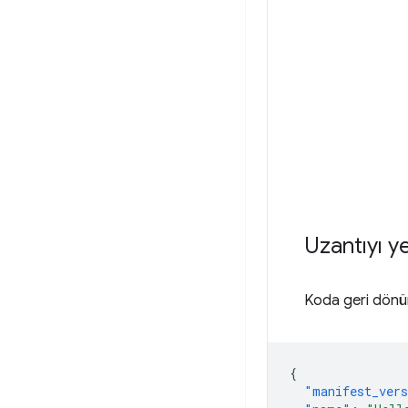
Uzantıyı 
Koda geri dönün
{
"manifest_ver