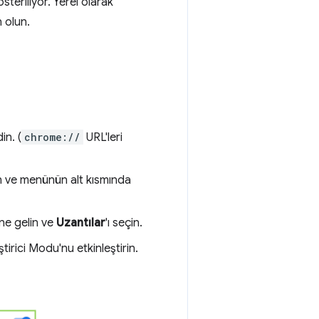
teriliyor. Yerel olarak
 olun.
in. (
chrome://
URL'leri
ın ve menünün alt kısmında
ine gelin ve
Uzantılar
'ı seçin.
irici Modu'nu etkinleştirin.