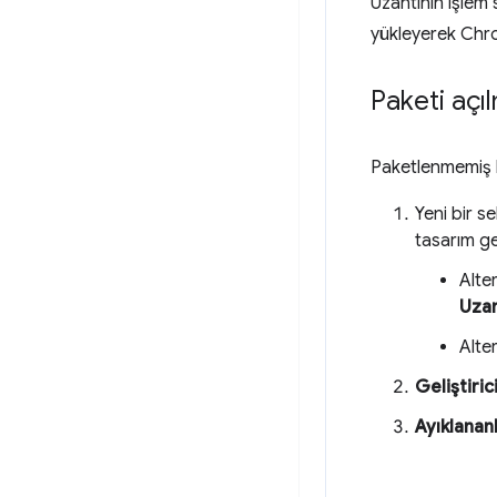
Uzantının işlem 
yükleyerek Chro
Paketi açı
Paketlenmemiş b
Yeni bir 
tasarım ge
Alte
Uzan
Alte
Geliştiri
Ayıklananl