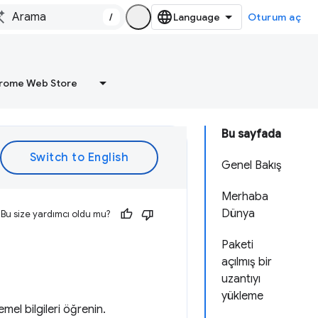
/
Oturum aç
rome Web Store
Bu sayfada
Genel Bakış
Merhaba
Dünya
Bu size yardımcı oldu mu?
Paketi
açılmış bir
uzantıyı
yükleme
mel bilgileri öğrenin.