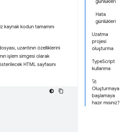
günlükleri
Hata
günlükleri
eniz kaynak kodun tamamını
Uzatma
projesi
syası, uzantının özelliklerini
oluşturma
nın işlem simgesi olarak
TypeScript
österilecek HTML sayfasını
kullanma
🚀
Oluşturmaya
başlamaya
hazır mısınız?