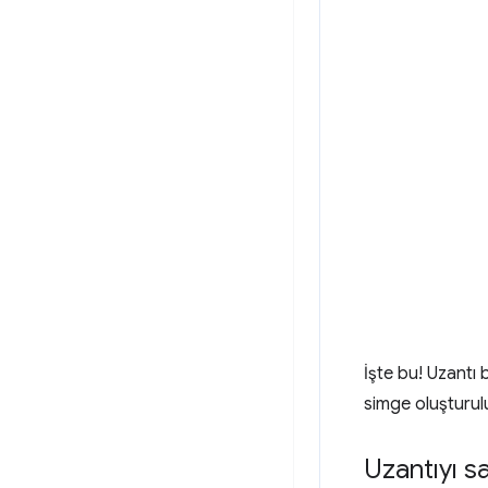
İşte bu! Uzantı 
simge oluşturulu
Uzantıyı s