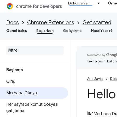
Dokümanlar
Örne
Docs
Chrome Extensions
Get started
Genel bakış
Başlarken
Geliştirme
Nasıl Yapılır?
teknolojisini kullan
Başlama
Ana Sayfa
Doc
Giriş
Hello
Merhaba Dünya
Her sayfada komut dosyası
çalıştırma
İlk "Merhaba Dün