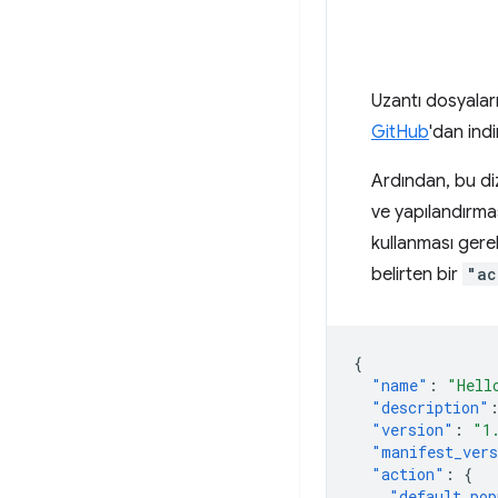
Uzantı dosyaları
GitHub
'dan indir
Ardından, bu d
ve yapılandırma
kullanması gere
belirten bir
"ac
{
"name"
:
"Hell
"description"
"version"
:
"1
"manifest_ver
"action"
:
{
"default_pop