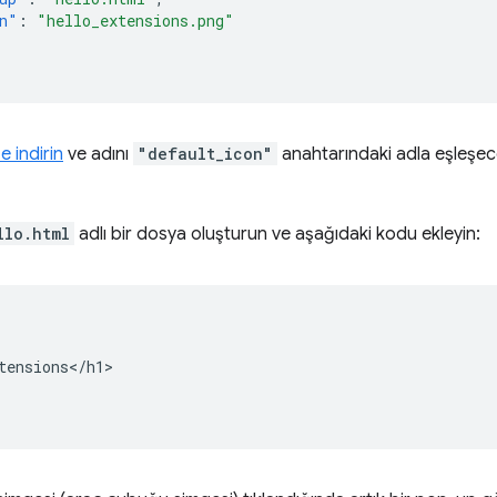
n"
:
"hello_extensions.png"
e indirin
ve adını
"default_icon"
anahtarındaki adla eşleşece
llo.html
adlı bir dosya oluşturun ve aşağıdaki kodu ekleyin:
tensions</h1>
