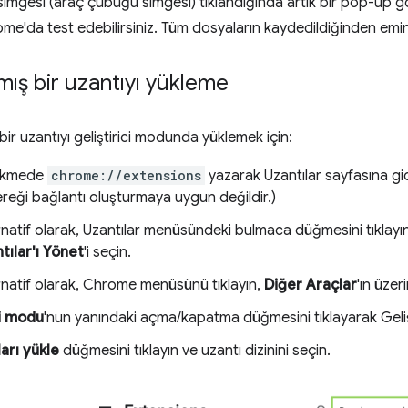
simgesi (araç çubuğu simgesi) tıklandığında artık bir pop-up gös
me'da test edebilirsiniz. Tüm dosyaların kaydedildiğinden emin
lmış bir uzantıyı yükleme
ir uzantıyı geliştirici modunda yüklemek için:
sekmede
chrome://extensions
yazarak Uzantılar sayfasına gid
reği bağlantı oluşturmaya uygun değildir.)
rnatif olarak, Uzantılar menüsündeki bulmaca düğmesini tıklay
tılar'ı Yönet
'i seçin.
rnatif olarak, Chrome menüsünü tıklayın,
Diğer Araçlar
'ın üzer
ci modu
'nun yanındaki açma/kapatma düğmesini tıklayarak Gelişt
arı yükle
düğmesini tıklayın ve uzantı dizinini seçin.